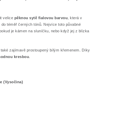
t velice
pěknou sytě fialovou barvou
, která v
 do téměř černých tónů. Nejvíce toto půvabné
okud je kámen na sluníčku, nebo když jej z blízka
h také zajímavě prostoupený bílým křemenem. Díky
hodnou kresbou
.
če (Vysočina)