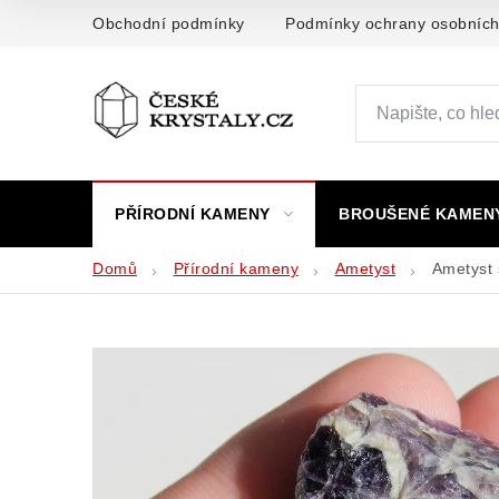
Přejít
Obchodní podmínky
Podmínky ochrany osobních
na
obsah
PŘÍRODNÍ KAMENY
BROUŠENÉ KAMEN
Domů
Přírodní kameny
Ametyst
Ametyst