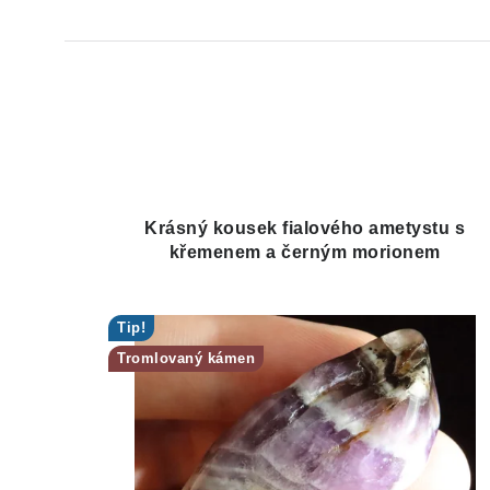
Krásný kousek fialového ametystu s
křemenem a černým morionem
Tip!
Tromlovaný kámen