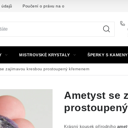
 údajů
Poučení o právu na odstoupení od smlouvy
Punc
Y
MISTROVSKÉ KRYSTALY
ŠPERKY S KAMENY
 se zajímavou kresbou prostoupený křemenem
Ametyst se 
prostoupen
Krásný kousek přírodního
amet