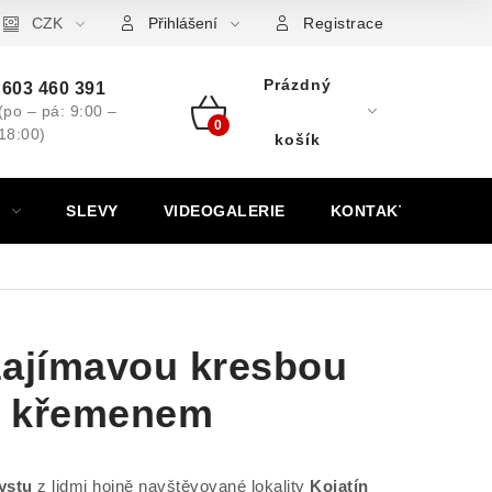
ovní značky
CZK
Výkup minerálů a drahých kamenů
Kontakt
Přihlášení
Registrace
Prázdný
603 460 391
(po – pá: 9:00 –
18:00)
Nákupní
košík
košík
SLEVY
VIDEOGALERIE
KONTAKT
zajímavou kresbou
ý křemenem
ystu
z lidmi hojně navštěvované lokality
Kojatín