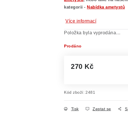
kategorii -
Nabídka ametystů
Více informací
Položka byla vyprodána…
Prodáno
270 Kč
Měrná cena:
Kód zboží:
2481
Tisk
Zeptat se
S