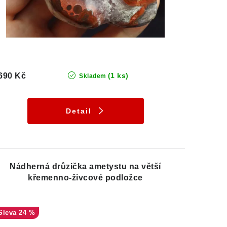
690 Kč
(1 ks)
Skladem
Detail
Nádherná drůzička ametystu na větší
křemenno-živcové podložce
24 %