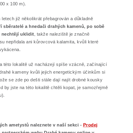
100 x 100 m).
h letech již několikrát přebagrován a důkladně
ří sběratelé a hnedači drahých kamenů, po sobě
nechtějí uklidit
, takže naleziště je značně
 nepřidala ani kůrovcová kalamita, kvůli které
vykácena.
této lokalitě už nacházejí spíše vzácně, začínající
o drahé kameny kvůli jejich energetickým účinkům si
tože se zde po dešti stále dají najít drobné kousky
 by jste na této lokalitě chtěli kopat, je samozřejmě
u).
ých ametystů naleznete v naší sekci -
Prodej
m partnerském webu Drahé kameny online
v