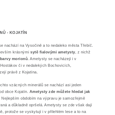
Ů - KOJATÍN
e nachází na Vysočině a to nedaleko města Třebíč.
ředevším krásnými
sytě fialovými ametysty
, z nichž
 barvy morionů
. Ametysty se nacházejí i v
, Hostákov či v nedalekých Bochovicích,
ejí právě z Kojatína.
ěchto vzácných minerálů se nachází asi jeden
 od obce Kojatín.
Ametysty zde můžete hledat jak
. Nejlepším obdobím na výpravu je samozřejmě
raná a důkladně opršelá. Ametysty se zde však dají
 protože se vyskytují i v přilehlém lese a to na