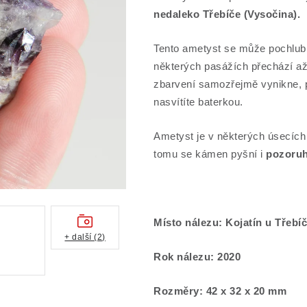
nedaleko Třebíče (Vysočina).
Tento ametyst se může pochlubi
některých pasážích přechází až
zbarvení samozřejmě vynikne, p
nasvítíte baterkou.
Ametyst je v některých úsecíc
tomu se kámen pyšní i
pozoru
Místo nálezu: Kojatín u Třebí
+ další (2)
Rok nálezu: 2020
Rozměry: 42 x 32 x 20 mm