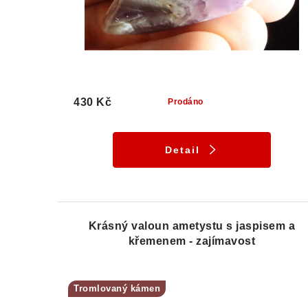
430 Kč
Prodáno
Detail
Krásný valoun ametystu s jaspisem a
křemenem - zajímavost
Tromlovaný kámen