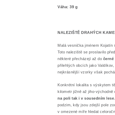
Váha: 39 g
NALEZIŠTĚ DRAHÝCH KAMEN
Malá vesnička jménem Kojatín s
Toto naleziště se proslavilo p
některé přecházejí až do
černé
přilehlých obcích jako Valdíkov
nejkrásnější vzorky však pocház
Konkrétní lokalita s výskytem t
kilometr jižně až jiho-východně
na poli tak i v sousedním lese
podzim, kdy jsou zdejší pole zo
v omezené míře hledat celoročně,