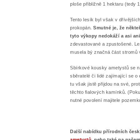
ploše přibližně 1 hektaru (tedy 
Tento lesík byl však v dřívějšíc
prokopán.
Smutné je, že někte
tyto výkopy nedokáží a asi ani 
zdevastované a zpustošené. Lesu
musela bý značná část stromů 
Sbírkové kousky ametystů se na 
sběratelé či lidé zajímající se 
tu však jistě přijdou na své, pro
těchto fialových kamínků. (Pokud
nutné povolení majitele pozemk
Další nabídku přírodních česk
ametystů
, nebo také na naše