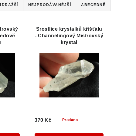
JDRAŽŠÍ
NEJPRODÁVANĚJŠÍ
ABECEDNĚ
trovský
Srostlice krystalků křišťálu
 ledově
- Channelingový Mistrovský
u
krystal
370 Kč
Prodáno