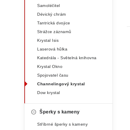
r
l
Samoléčitel
i
t
Dévický chrám
e
Tantrická dvojice
Strážce záznamů
Krystal Isis
Laserová hůlka
Katedrála - Světelná knihovna
Krystal Okno
Spojovatel času
Channelingový krystal
Dow krystal
Šperky s kameny
Stříbrné šperky s kameny