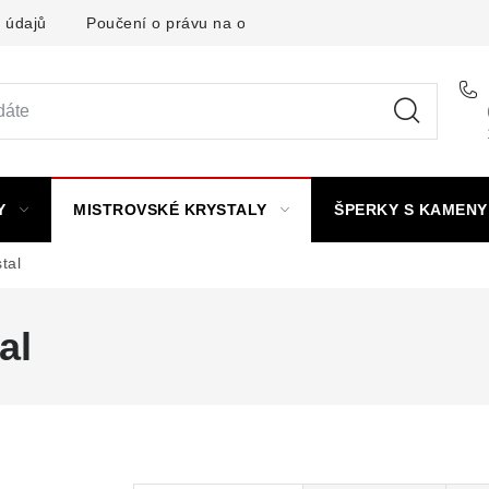
 údajů
Poučení o právu na odstoupení od smlouvy
Punc
Y
MISTROVSKÉ KRYSTALY
ŠPERKY S KAMENY
tal
al