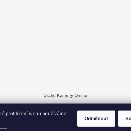
Drahé Kameny Online
né prohlížení webu používáme
Odmítnout
So
Copyright 2026
České krystaly
. Všechna práva vyhrazena.
Vytvořil Shoptet