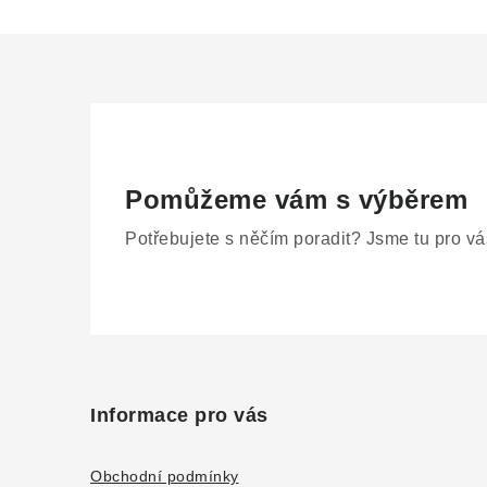
r
Pomůžeme vám s výběrem
Potřebujete s něčím poradit? Jsme tu pro vá
i
Z
á
Informace pro vás
p
a
Obchodní podmínky