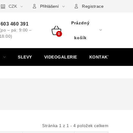
ovní značky
CZK
Výkup minerálů a drahých kamenů
Kontakt
Přihlášení
Registrace
Prázdný
603 460 391
(po – pá: 9:00 –
18:00)
Nákupní
košík
košík
SLEVY
VIDEOGALERIE
KONTAKT
Stránka
1
z
1
-
4
položek celkem