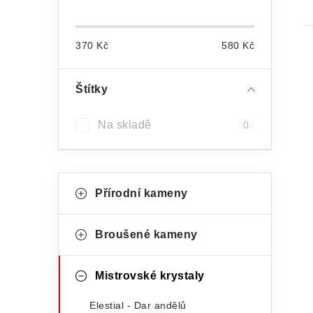
o
s
370
Kč
580
Kč
t
r
Štítky
a
Na skladě
0
i
n
n
K
Přeskočit
í
Přírodní kameny
kategorie
a
p
t
Broušené kameny
a
e
n
g
Mistrovské krystaly
e
o
Elestial - Dar andělů