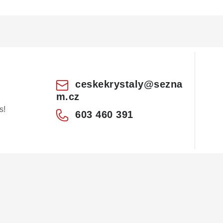
p
v
k
y
ceskekrystaly
@
sezna
v
m.cz
ý
s!
603 460 391
p
s
u