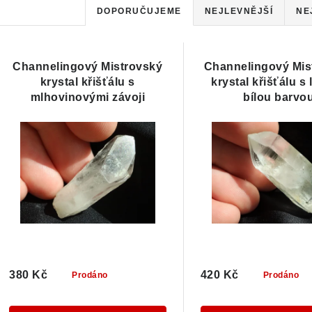
Ř
DOPORUČUJEME
NEJLEVNĚJŠÍ
NE
a
V
z
Channelingový Mistrovský
Channelingový Mis
ý
krystal křišťálu s
e
krystal křišťálu s
mlhovinovými závoji
bílou barvo
p
n
í
s
p
p
r
r
o
o
d
d
u
380 Kč
420 Kč
Prodáno
Prodáno
u
k