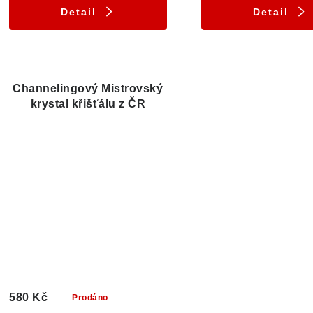
k
t
Detail
Detail
ů
ů
Channelingový Mistrovský
krystal křišťálu z ČR
580 Kč
Prodáno