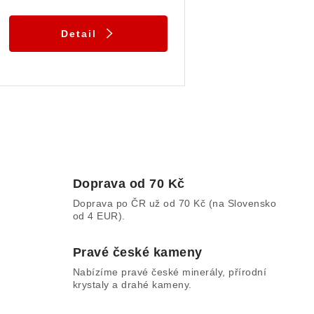
Detail
O
v
Doprava od 70 Kč
Doprava po ČR už od 70 Kč (na Slovensko
á
od 4 EUR).
d
Pravé české kameny
a
Nabízíme pravé české minerály, přírodní
c
krystaly a drahé kameny.