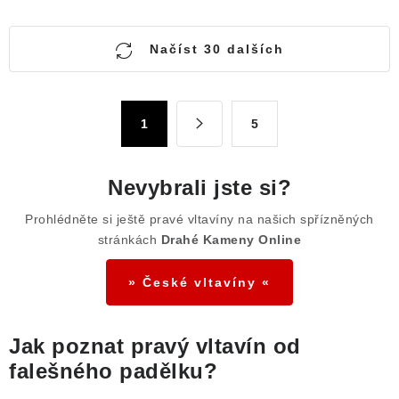
O
Načíst 30 dalších
v
l
á
S
1
5
d
t
a
r
c
á
Nevybrali jste si?
n
í
k
p
Prohlédněte si ještě pravé vltavíny na našich spřízněných
o
stránkách
Drahé Kameny Online
r
v
v
á
» České vltavíny «
k
n
y
í
v
Jak poznat pravý vltavín od
ý
falešného padělku?
p