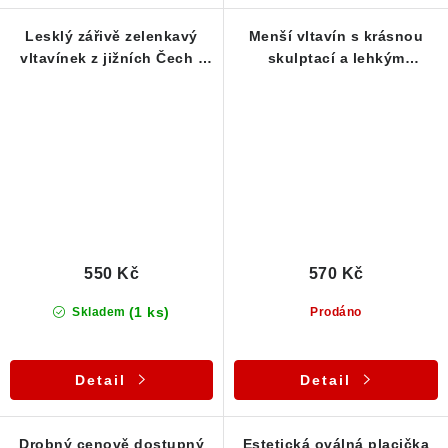
Lesklý zářivě zelenkavý
Menší vltavín s krásnou
vltavínek z jižních Čech -
skulptací a lehkým
0,32 g
odštípnutím - 0,34 g
550 Kč
570 Kč
(1 ks)
Skladem
Prodáno
Detail
Detail
Drobný cenově dostupný
Estetická oválná placička