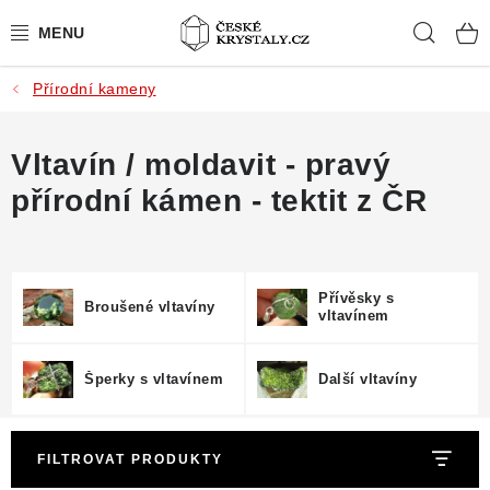
Přejít
Hleda
na
obsah
Přírodní kameny
PŘÍRODNÍ KAMENY
BROUŠENÉ KAMENY
Vltavín / moldavit - pravý
přírodní kámen - tektit z ČR
MISTROVSKÉ KRYSTALY
ŠPERKY S KAMENY
Přívěsky s
Broušené vltavíny
vltavínem
SLEVY
VIDEOGALERIE
Šperky s vltavínem
Další vltavíny
KONTAKT
FILTROVAT PRODUKTY