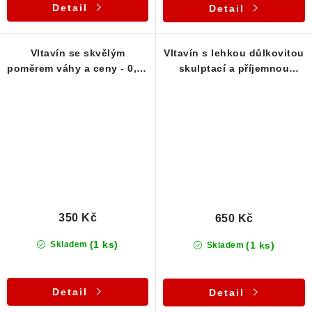
Detail
Detail
Vltavín se skvělým
Vltavín s lehkou důlkovitou
poměrem váhy a ceny - 0,40
skulptací a příjemnou
g
barvou - 0,46 g
350 Kč
650 Kč
(1 ks)
(1 ks)
Skladem
Skladem
Detail
Detail