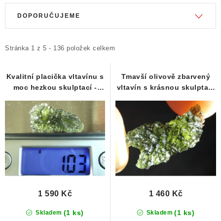
Obchodní podmínky
Podmínky ochrany osobních údajů
V
Ř
DOPORUČUJEME
Poučení o právu na odstoupení od smlouvy
ý
a
Puncovní značky
Výkup minerálů a drahých kamenů
p
z
i
e
Stránka
1
z
5
-
136
položek celkem
Kontakt
s
n
p
í
Kvalitní placička vltavínu s
Tmavší olivově zbarvený
moc hezkou skulptací -
vltavín s krásnou skulptací
r
p
1,03 g
- 1,06 g
o
r
d
o
u
d
k
u
t
k
ů
t
ů
1 590 Kč
1 460 Kč
(1 ks)
(1 ks)
Skladem
Skladem