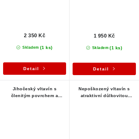
2 350 Kč
1 950 Kč
(1 ks)
(1 ks)
Skladem
Skladem
Detail
Detail
Jihočeský vltavín s
Nepoškozený vltavín s
členitým povrchem a
atraktivní důlkovitou
zachovalým stavem - 1,91 g
skulptací - 1,46 g