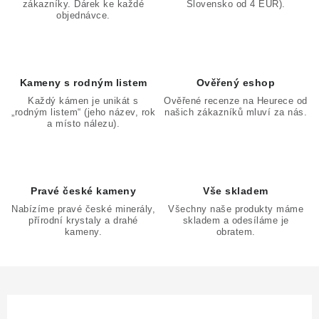
zákazníky. Dárek ke každé
Slovensko od 4 EUR).
objednávce.
Kameny s rodným listem
Ověřený eshop
Každý kámen je unikát s
Ověřené recenze na Heurece od
„rodným listem“ (jeho název, rok
našich zákazníků mluví za nás.
a místo nálezu).
Pravé české kameny
Vše skladem
Nabízíme pravé české minerály,
Všechny naše produkty máme
přírodní krystaly a drahé
skladem a odesíláme je
kameny.
obratem.