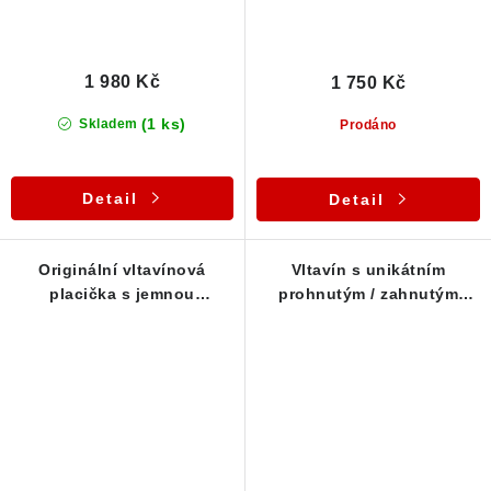
1 980 Kč
1 750 Kč
(1 ks)
Skladem
Prodáno
Detail
Detail
Originální vltavínová
Vltavín s unikátním
placička s jemnou
prohnutým / zahnutým
důlkovitou skulptací - 1,14
tvarem - 1,19 g
g