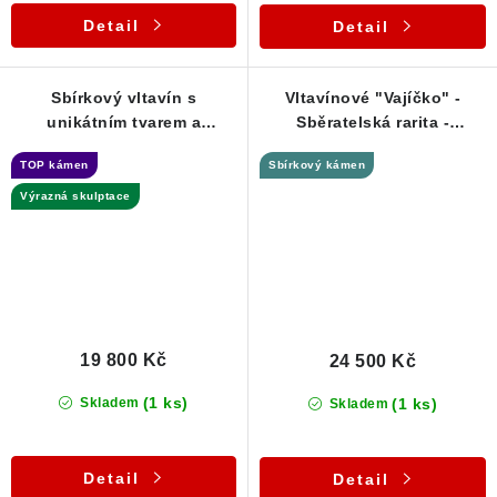
Detail
Detail
Sbírkový vltavín s
Vltavínové "Vajíčko" -
unikátním tvarem a
Sběratelská rarita -
skulptací/Olešnice-9,99 g
Dobrkovská Lhotka - 9,41 g
TOP kámen
Sbírkový kámen
Výrazná skulptace
19 800 Kč
24 500 Kč
(1 ks)
(1 ks)
Skladem
Skladem
Detail
Detail