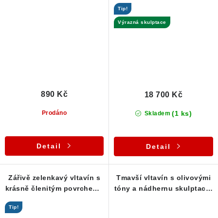
g
stavem - Olešnice - 9,56 g
Tip!
Výrazná skulptace
890 Kč
18 700 Kč
(1 ks)
Prodáno
Skladem
Detail
Detail
Zářivě zelenkavý vltavín s
Tmavší vltavín s olivovými
krásně členitým povrchem -
tóny a nádhernu skulptací -
2,74 g
2,84 g
Tip!