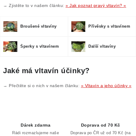
i
→ Zjistěte to v našem článku:
» Jak poznat pravý vltavín? «
s
u
Broušené vltavíny
Přívěsky s vltavínem
Šperky s vltavínem
Další vltavíny
Jaké má vltavín účinky?
→ Přečtěte si o nich v našem článku:
» Vltavín a jeho účinky «
Dárek zdarma
Doprava od 70 Kč
Rádi rozmazlujeme naše
Doprava po ČR už od 70 Kč (na