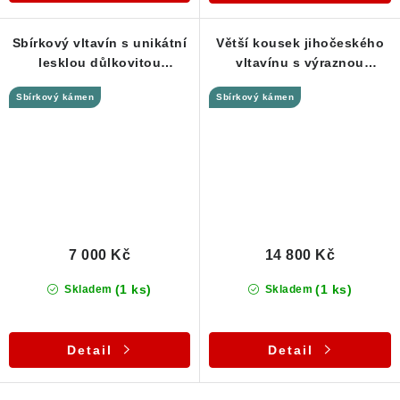
Sbírkový vltavín s unikátní
Větší kousek jihočeského
lesklou důlkovitou
vltavínu s výraznou
skulptací - Chlum - 4,17 g
skulptací - 11,87 g
Sbírkový kámen
Sbírkový kámen
7 000 Kč
14 800 Kč
(1 ks)
(1 ks)
Skladem
Skladem
Detail
Detail