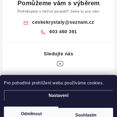
Pomůžeme vám s výběrem
Potřebujete s něčím poradit? Jsme tu pro vás!
ceskekrystaly
@
seznam.cz
603 460 391
Z
Pro pohodlné prohlížení webu používáme cookies.
á
Informace pro vás
p
Nastavení
a
Obchodní podmínky
Drahé Kameny Online
t
Podmínky ochrany osobních údajů
í
Odmítnout
Souhlasím
Copyright 2026
České krystaly
. Všechna práva vyhrazena.