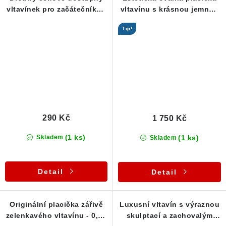
vltavínek pro začátečníky -
vltavínu s krásnou jemnou
0,20 g
skulptací - 1,15 g
Tip!
290 Kč
1 750 Kč
(1 ks)
(1 ks)
Skladem
Skladem
Detail
Detail
Originální placička zářivě
Luxusní vltavín s výraznou
zelenkavého vltavínu - 0,57
skulptací a zachovalým