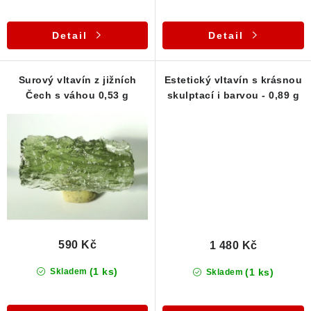
Detail
Detail
Surový vltavín z jižních
Estetický vltavín s krásnou
Čech s váhou 0,53 g
skulptací i barvou - 0,89 g
590 Kč
1 480 Kč
(1 ks)
(1 ks)
Skladem
Skladem