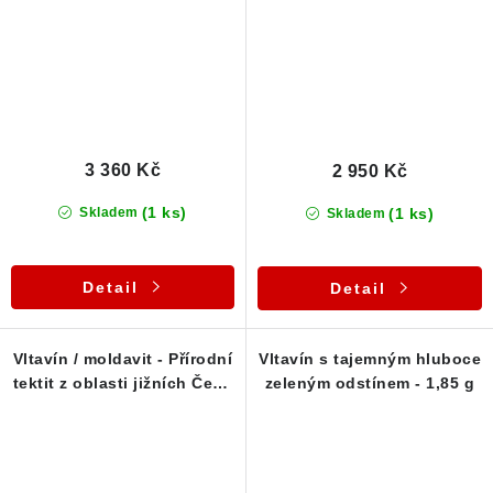
3 360 Kč
2 950 Kč
(1 ks)
(1 ks)
Skladem
Skladem
Detail
Detail
Vltavín / moldavit - Přírodní
Vltavín s tajemným hluboce
tektit z oblasti jižních Čech
zeleným odstínem - 1,85 g
- 2,23 g