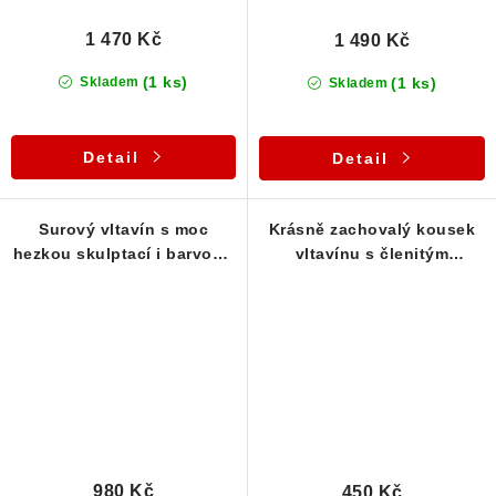
1 470 Kč
1 490 Kč
(1 ks)
(1 ks)
Skladem
Skladem
Detail
Detail
Surový vltavín s moc
Krásně zachovalý kousek
hezkou skulptací i barvou -
vltavínu s členitým
0,73 g
povrchem - 0,36 g
980 Kč
450 Kč