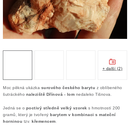
Obchodní podmínky
Podmínky ochrany osobních údajů
Poučení o právu na odstoupení od smlouvy
Puncovní značky
Výkup minerálů a drahých kamenů
Kontakt
+ další (2)
Moc pěkná ukázka
surového českého barytu
z oblíbeného
šutráckého
naleziště Dřínová - lom
nedaleko Tišnova.
Jedná se o
poctivý středně velký vzorek
s hmotností 200
gramů, který je tvořený
barytem v kombinaci s mateční
horninou
tzv.
křemencem
.