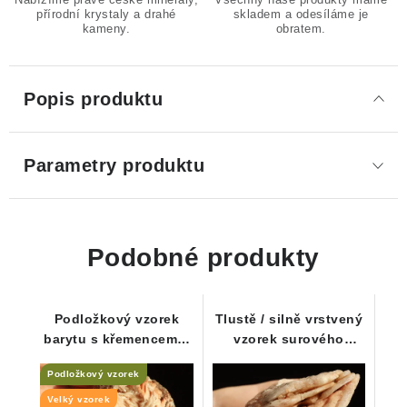
přírodní krystaly a drahé
skladem a odesíláme je
kameny.
obratem.
Popis produktu
Parametry produktu
Podobné produkty
Podložkový vzorek
Tlustě / silně vrstvený
barytu s křemencem a
vzorek surového
křišťálem
barytu z ČR
Podložkový vzorek
Velký vzorek