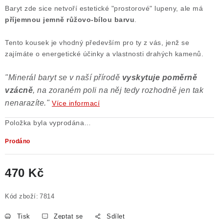
Baryt zde sice netvoří estetické "prostorové" lupeny, ale má
příjemnou jemně růžovo-bílou barvu
.
Tento kousek je vhodný především pro ty z vás, jenž se
zajímáte o energetické účinky a vlastnosti drahých kamenů.
"Minerál baryt se v naší přírodě
vyskytuje poměrně
vzácně
, na zoraném poli na něj tedy rozhodně jen tak
nenarazíte."
Více informací
Položka byla vyprodána…
Prodáno
470 Kč
Měrná cena:
Kód zboží:
7814
Tisk
Zeptat se
Sdílet