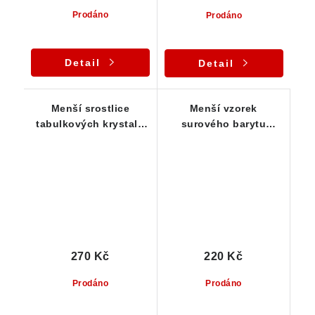
Prodáno
Prodáno
Detail
Detail
Menší srostlice
Menší vzorek
tabulkových krystalů
surového barytu
barytu
vhodný pro
začátečníky
270 Kč
220 Kč
Prodáno
Prodáno