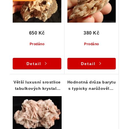
650 Kč
380 Kč
Prodáno
Prodáno
Detail
Detail
Větší luxusní srostlice
Hodnotná drůza barytu
tabulkových krystalů
s typicky narůžovělou
barytu - sbírkový
barvou
vzorek