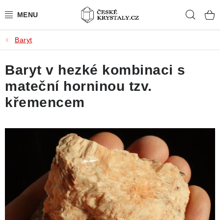
Přejít
Hleda
na
obsah
Baryt
PŘÍRODNÍ KAMENY
Baryt v hezké kombinaci s
BROUŠENÉ KAMENY
mateční horninou tzv.
MISTROVSKÉ KRYSTALY
křemencem
ŠPERKY S KAMENY
SLEVY
VIDEOGALERIE
KONTAKT