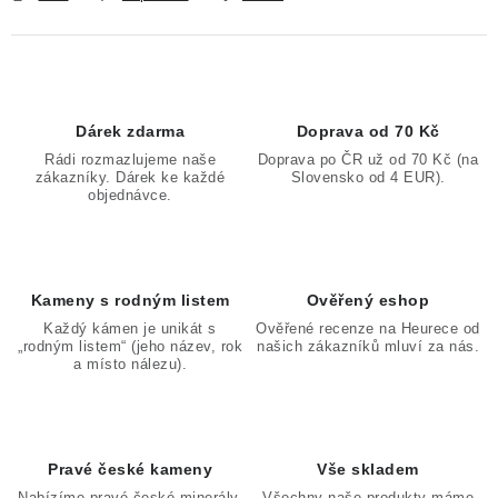
Dárek zdarma
Doprava od 70 Kč
Rádi rozmazlujeme naše
Doprava po ČR už od 70 Kč (na
zákazníky. Dárek ke každé
Slovensko od 4 EUR).
objednávce.
Kameny s rodným listem
Ověřený eshop
Každý kámen je unikát s
Ověřené recenze na Heurece od
„rodným listem“ (jeho název, rok
našich zákazníků mluví za nás.
a místo nálezu).
Pravé české kameny
Vše skladem
Nabízíme pravé české minerály,
Všechny naše produkty máme