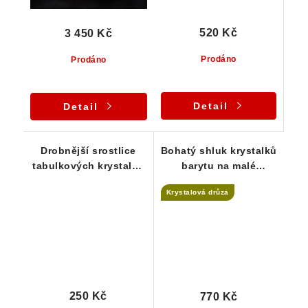
520 Kč
3 450 Kč
Prodáno
Prodáno
Detail
Detail
Drobnější srostlice
Bohatý shluk krystalků
tabulkových krystalků
barytu na malé
barytu z Dřínové u
mateční hornině
Krystalová drůza
Tišnova
250 Kč
770 Kč