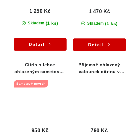
1 250 Kč
1 470 Kč
(1 ks)
(1 ks)
Skladem
Skladem
Detail
Detail
Citrín s lehce
Příjemně ohlazený
ohlazeným sametovým
valounek citrínu v
povrchem a pěknou
barvě šampaňského
Sametový povrch
barvou
950 Kč
790 Kč