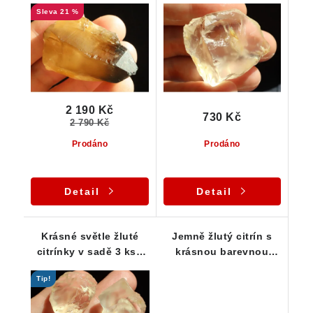
barvou a kouřovou
s vysokou vnitřní
21 %
špičkou
čistotou
2 190 Kč
730 Kč
2 790 Kč
Prodáno
Prodáno
Detail
Detail
Krásné světle žluté
Jemně žlutý citrín s
citrínky v sadě 3 ks -
krásnou barevnou
Vysočina
duhou
Tip!