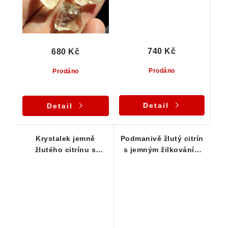
740 Kč
680 Kč
Prodáno
Prodáno
Detail
Detail
Krystalek jemně
Podmanivě žlutý citrín
žlutého citrínu s
s jemným žilkováním
kouřovou špičkou
oranžového křemene