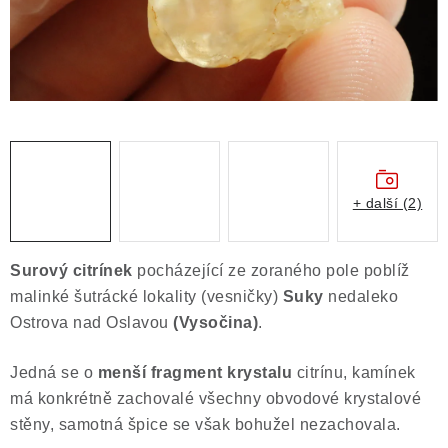
Obchodní podmínky
Podmínky ochrany osobních údajů
Poučení o právu na odstoupení od smlouvy
Puncovní značky
Výkup minerálů a drahých kamenů
Kontakt
+ další (2)
Surový
citrínek
pocházející ze zoraného pole poblíž
malinké šutrácké lokality (vesničky)
Suky
nedaleko
Ostrova nad Oslavou
(Vysočina)
.
Jedná se o
menší fragment krystalu
citrínu, kamínek
má konkrétně zachovalé všechny obvodové krystalové
stěny, samotná špice se však bohužel nezachovala.