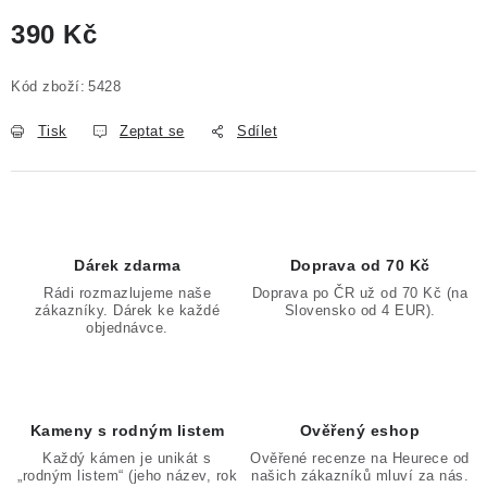
390 Kč
Měrná cena:
Kód zboží:
5428
Tisk
Zeptat se
Sdílet
Dárek zdarma
Doprava od 70 Kč
Rádi rozmazlujeme naše
Doprava po ČR už od 70 Kč (na
zákazníky. Dárek ke každé
Slovensko od 4 EUR).
objednávce.
Kameny s rodným listem
Ověřený eshop
Každý kámen je unikát s
Ověřené recenze na Heurece od
„rodným listem“ (jeho název, rok
našich zákazníků mluví za nás.