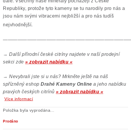
dále. Všechny naše minerály pocházejí z České
Republiky, protože tyto kameny se tu narodily pro nás a
jsou nám svými vibracemi nejbližší a pro nás tudíš
nejvhodnější.
——————————————————————————
→
Další přírodní české citríny najdete v naší prodejní
sekci zde
» zobrazit nabídku «
→
Nevybrali jste si u nás? Mrkněte ještě na náš
spřízněný eshop
Drahé Kameny Online
a jeho nabídku
pravých českých citrínů
» zobrazit nabídku «
Více informací
Položka byla vyprodána…
Prodáno