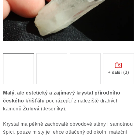
Obchodní podmínky
Podmínky ochrany osobních údajů
Poučení o právu na odstoupení od smlouvy
Puncovní značky
Výkup minerálů a drahých kamenů
Kontakt
+ další (3)
Malý, ale estetický a zajímavý krystal přírodního
českého křišťálu
pocházející z naleziště drahých
kamenů
Žulová
(Jeseníky).
Krystal má pěkně zachovalé obvodové stěny i samotnou
špici, pouze místy je lehce otlačený od okolní mateční