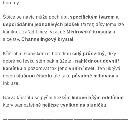
horniny.
Špice se navíc může pochlubit
specifickým tvarem a
uspořádáním jednotlivých plošek
(fazet) díky tomu lze
kamínek zařadit mezi vzácné
Mistrovské krystaly
a
sice tzv.
Channelingový krystal
.
Křišťál je sluníčkem či baterkou
celý průsvitný
, díky
dobrému lesku stěn pak můžete i
nahlédnout dovnitř
kamínku
a pozorovat tak jeho
vnitřní svět
. Ten ukrývá
nejen
slušnou čistotu
ale také
půvabné mlhoviny
a
inkluze.
Barva křišťálu se pyšní hezkým
ledově bílým odstínem
,
který samozřejmě
nejlépe vynikne na sluníčku
.
——————————————————————————