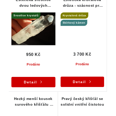
dvou ledových
drůza - vzácnost pro
krystalů křišťálu -
sběratele - Stará
Srostlice krystalů
Krystalová drůza
Polsko
Červená Voda
Sbírkový kámen
3 700 Kč
950 Kč
Prodáno
Prodáno
Detail
Detail
Hezký menší kousek
Pravý český křišťál se
surového křišťálu z
solidní vnitřní čistotou
Vysočiny