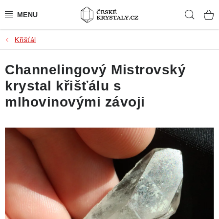
Přejít
Hleda
na
obsah
Křišťál
PŘÍRODNÍ KAMENY
Channelingový Mistrovský
BROUŠENÉ KAMENY
krystal křišťálu s
MISTROVSKÉ KRYSTALY
mlhovinovými závoji
ŠPERKY S KAMENY
SLEVY
VIDEOGALERIE
KONTAKT