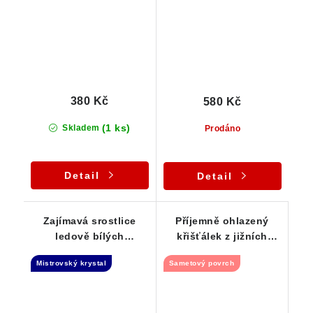
380 Kč
580 Kč
(1 ks)
Skladem
Prodáno
Detail
Detail
Zajímavá srostlice
Příjemně ohlazený
ledově bílých
křišťálek z jižních
krystalků křišťálu z
Čech
Mistrovský krystal
Sametový povrch
oblasti Jeseníků