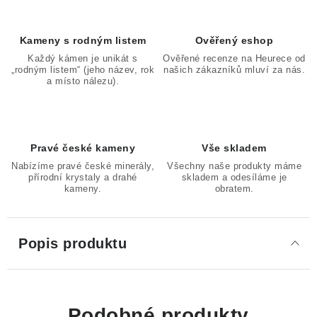
Kameny s rodným listem
Ověřený eshop
Každý kámen je unikát s
Ověřené recenze na Heurece od
„rodným listem“ (jeho název, rok
našich zákazníků mluví za nás.
a místo nálezu).
Pravé české kameny
Vše skladem
Nabízíme pravé české minerály,
Všechny naše produkty máme
přírodní krystaly a drahé
skladem a odesíláme je
kameny.
obratem.
Popis produktu
Podobné produkty