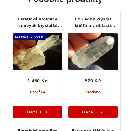
Estetická srostlice
Pohledný krystal
ledových krystalků
křišťálu z oblasti
křišťálu na křemenné
Jeseníků
Mistrovský krystal
podložce
1 450 Kč
520 Kč
Prodáno
Prodáno
Detail
Detail
Estetická srostlice
Estetická křišťálová