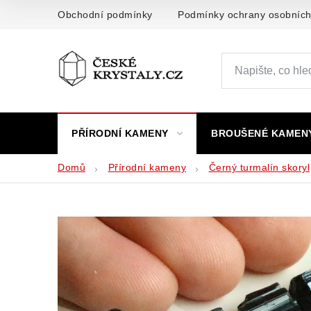
Přejít
Obchodní podmínky
Podmínky ochrany osobních
na
obsah
PŘÍRODNÍ KAMENY
BROUŠENÉ KAMEN
Domů
Přírodní kameny
Černý turmalín skoryl