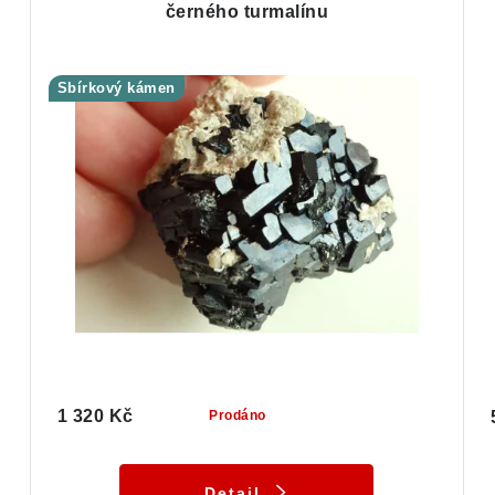
černého turmalínu
Sbírkový kámen
1 320 Kč
Prodáno
Detail