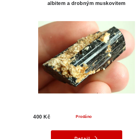
albitem a drobným muskovitem
400 Kč
Prodáno
Detail