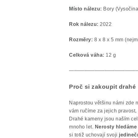
Místo nálezu:
Bory (Vysočina
Rok nálezu:
2022
Rozměry:
8 x 8 x 5 mm (nejme
Celková váha:
12 g
—————————————
Proč si zakoupit drah
Naprostou většinu námi zde n
vám ručíme za jejich pravost,
Drahé kameny jsou naším cel
mnoho let.
Nerosty hledáme 
si totiž uchovají svoji
jedineč