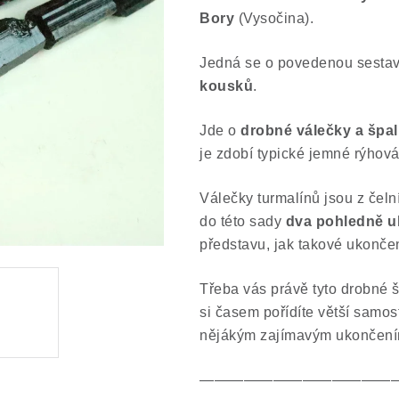
Bory
(Vysočina).
Jedná se o povedenou sestav
kousků
.
Jde o
drobné válečky a špal
je zdobí typické jemné rýhová
Válečky turmalínů jsou z čeln
do této sady
dva pohledně u
představu, jak takové ukonče
Třeba vás právě tyto drobné 
si časem pořídíte větší samos
nějákým zajímavým ukončení
—————————————