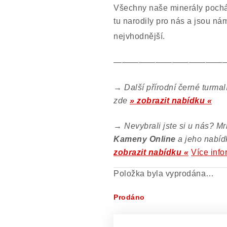
Všechny naše minerály pocház
tu narodily pro nás a jsou ná
nejvhodnější.
—————————————
→
Další přírodní černé turmal
zde
» zobrazit nabídku «
→
Nevybrali jste si u nás? M
Kameny Online
a jeho nabíd
zobrazit nabídku «
Více info
Položka byla vyprodána…
Prodáno