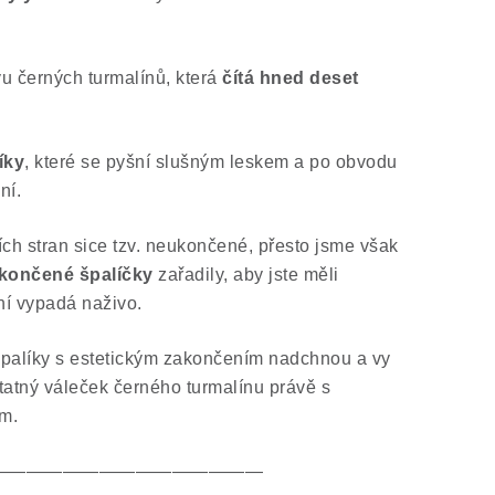
u černých turmalínů, která
čítá hned deset
íky
, které se pyšní slušným leskem a po obvodu
ní.
ích stran sice tzv. neukončené, přesto jsme však
končené špalíčky
zařadily, aby jste měli
ní vypadá naživo.
špalíky s estetickým zakončením nadchnou a vy
tatný váleček černého turmalínu právě s
m.
———————————————