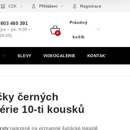
ovní značky
CZK
Výkup minerálů a drahých kamenů
Kontakt
Přihlášení
Registrace
Prázdný
603 460 391
(po – pá: 9:00 –
18:00)
Nákupní
košík
košík
SLEVY
VIDEOGALERIE
KONTAKT
čky černých
érie 10-ti kousků
ryly
nalezené na významné šutrácké lokalitě