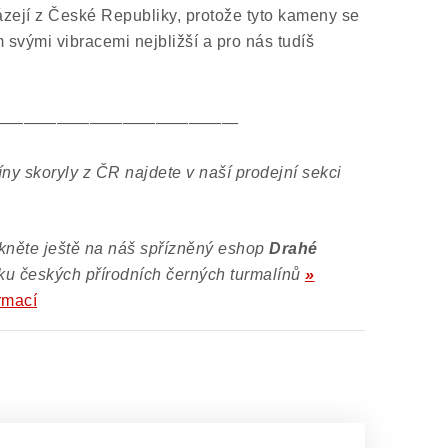
ejí z České Republiky, protože tyto kameny se
m svými vibracemi nejbližší a pro nás tudíš
———————————————
íny skoryly z ČR najdete v naší prodejní sekci
rkněte ještě na náš spřízněný eshop
Drahé
ku českých přírodních černých turmalínů
»
rmací