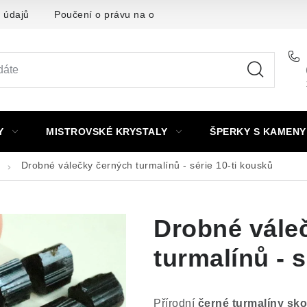
 údajů
Poučení o právu na odstoupení od smlouvy
Punc
Y
MISTROVSKÉ KRYSTALY
ŠPERKY S KAMENY
Drobné válečky černých turmalínů - série 10-ti kousků
Drobné vále
turmalínů - s
Přírodní
černé turmalíny sko