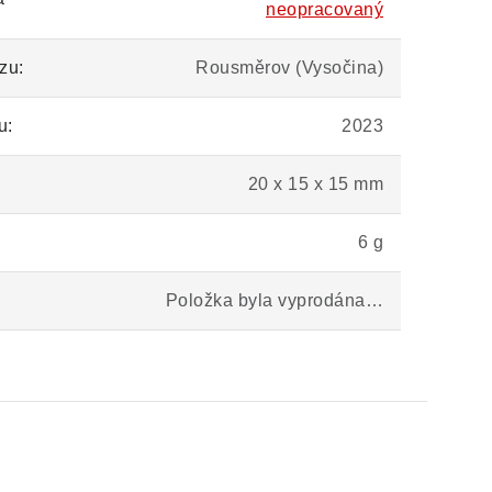
neopracovaný
zu:
Rousměrov (Vysočina)
u:
2023
20 x 15 x 15 mm
6 g
Položka byla vyprodána…