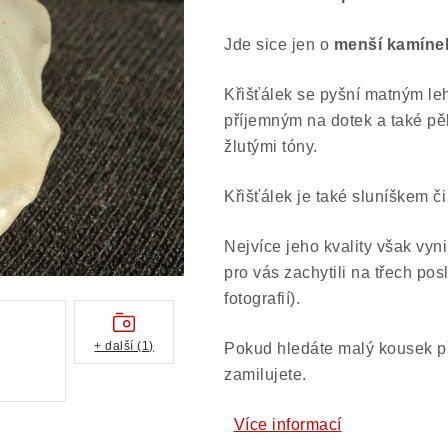
Jde sice jen o
menší kamínek,
Křišťálek se pyšní matným l
příjemným na dotek a také pě
žlutými tóny.
Křišťálek je také sluníškem č
Nejvíce jeho kvality však vy
pro vás zachytili na třech po
fotografií).
+ další (1)
Pokud hledáte malý kousek pří
zamilujete.
Více informací