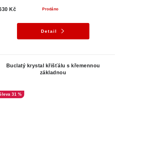
630 Kč
Prodáno
Detail
Buclatý krystal křišťálu s křemennou
základnou
31 %