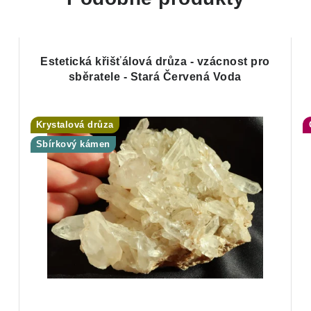
Estetická křišťálová drůza - vzácnost pro
sběratele - Stará Červená Voda
Krystalová drůza
Sbírkový kámen