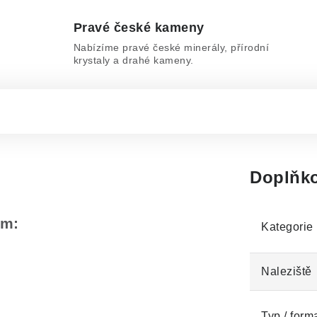
Pravé české kameny
Nabízíme pravé české minerály, přírodní
krystaly a drahé kameny.
Doplňko
em:
Kategorie
Naleziště
Typ / form