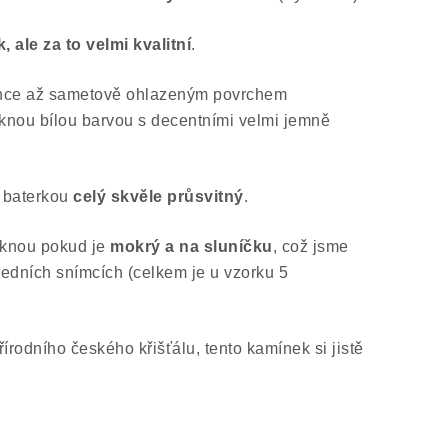
 ale za to velmi kvalitní
.
ehce až sametově ohlazeným povrchem
knou bílou barvou s decentními velmi jemně
i baterkou
celý skvěle průsvitný
.
niknou pokud je
mokrý a na sluníčku
, což jsme
sledních snímcích (celkem je u vzorku 5
rodního českého křišťálu, tento kamínek si jistě