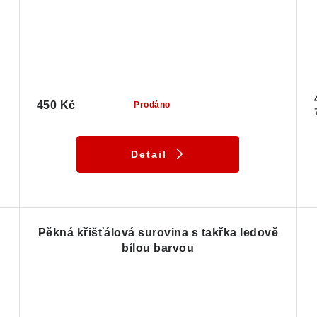
450 Kč
Prodáno
Detail
Pěkná křišťálová surovina s takřka ledově
bílou barvou