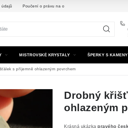
 údajů
Poučení o právu na odstoupení od smlouvy
Punc
Y
MISTROVSKÉ KRYSTALY
ŠPERKY S KAMENY
išťálek s příjemně ohlazeným povrchem
Drobný křišť
ohlazeným 
Krásná ukázka
pravého česk