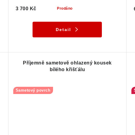
3 700 Kč
Prodáno
Detail
Příjemně sametově ohlazený kousek
bílého křišťálu
Sametový povrch