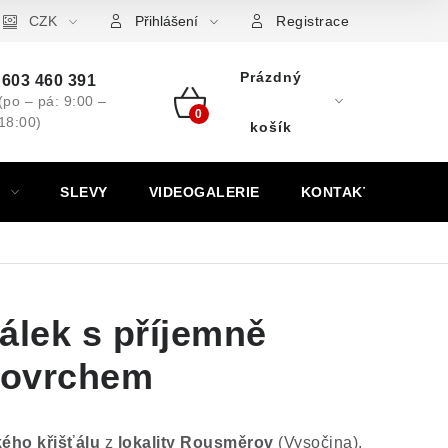
ovní značky
CZK
Výkup minerálů a drahých kamenů
Kontakt
Přihlášení
Registrace
Prázdný
603 460 391
(po – pá: 9:00 –
18:00)
Nákupní
košík
košík
SLEVY
VIDEOGALERIE
KONTAKT
álek s příjemně
povrchem
ého křišťálu
z
lokality Rousměrov
(Vysočina).