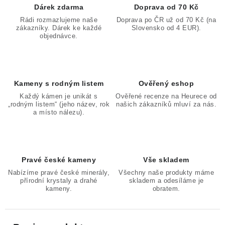
Dárek zdarma
Doprava od 70 Kč
Rádi rozmazlujeme naše
Doprava po ČR už od 70 Kč (na
zákazníky. Dárek ke každé
Slovensko od 4 EUR).
objednávce.
Kameny s rodným listem
Ověřený eshop
Každý kámen je unikát s
Ověřené recenze na Heurece od
„rodným listem“ (jeho název, rok
našich zákazníků mluví za nás.
a místo nálezu).
Pravé české kameny
Vše skladem
Nabízíme pravé české minerály,
Všechny naše produkty máme
přírodní krystaly a drahé
skladem a odesíláme je
kameny.
obratem.