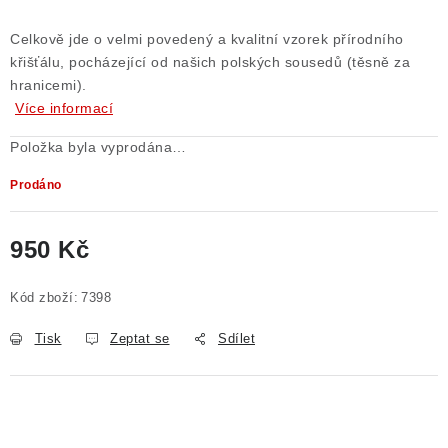
Celkově jde o velmi povedený a kvalitní vzorek přírodního
křišťálu, pocházející od našich polských sousedů (těsně za
hranicemi).
Více informací
Položka byla vyprodána…
Prodáno
950 Kč
Měrná cena:
Kód zboží:
7398
Tisk
Zeptat se
Sdílet