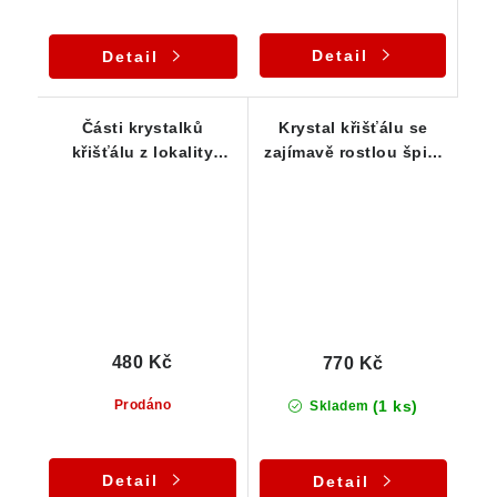
Detail
Detail
Části krystalků
Krystal křišťálu se
křišťálu z lokality
zajímavě rostlou špicí
Žulová / Jeseníky -
- Jeglowa / Polsko
Sada 20 ks
480 Kč
770 Kč
(1 ks)
Prodáno
Skladem
Detail
Detail