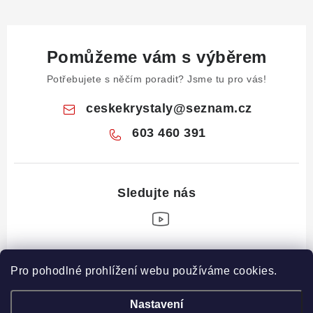
Pomůžeme vám s výběrem
Potřebujete s něčím poradit? Jsme tu pro vás!
ceskekrystaly
@
seznam.cz
603 460 391
Z
Pro pohodlné prohlížení webu používáme cookies.
á
Informace pro vás
p
Nastavení