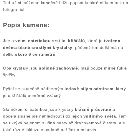
Teď už si můžeme konečně blíže popsat konkrétní kamínek na
fotografiích.
Popis kamene:
Jde o
velmi estetickou srstlici křišťálů
, která je
tvořena
dvěma těsně srostlými krystalky
, přičemž ten delší má na
délku
skoro 6 centimetrů
.
Oba krystaly jsou
solidně zachovalé
, mají pouze mírně ťuklé
špičky.
Pyšní se skutečně nádherným
ledově bílým odstínem
, který
je u křišťálů poměrně vzácný.
Sluníčkem či baterkou jsou krystaly
krásně průsvitné
a
docela slušně jde nahlédnout i do jejich
vnitřního světa
. Tam
se ukrývá nejenom slušná místy až drahokamová čistota, ale
také různé inkluze v podobě peříček a mlhovin.