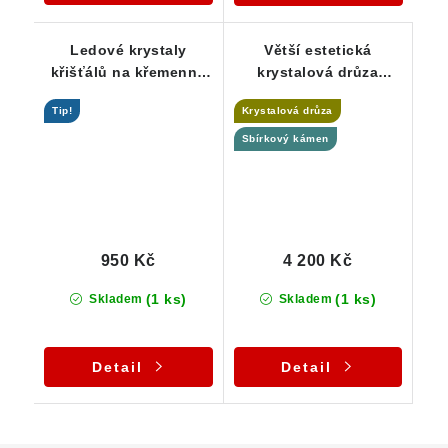
Ledové krystaly
Větší estetická
křišťálů na křemenné
krystalová drůza
podložce - Stará
křišťálu z oblasti
Tip!
Krystalová drůza
Červená Voda
Jeseníků
Sbírkový kámen
950 Kč
4 200 Kč
(1 ks)
(1 ks)
Skladem
Skladem
Detail
Detail