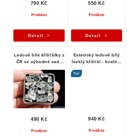
790 Kč
550 Kč
Prodáno
Prodáno
Detail
Detail
Ledově bílé křišťálky z
Estetický ledově bílý
ČR ve výhodné sadě
lesklý křišťál - kvalitní
20-ti kusů
vzorek
Tip!
940 Kč
490 Kč
Prodáno
Prodáno