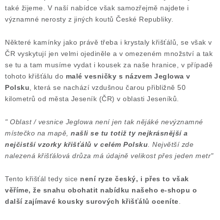
také žijeme. V naší nabídce však samozřejmě najdete i
významné nerosty z jiných koutů České Republiky.
Některé kamínky jako právě třeba i krystaly křišťálů, se však v
ČR vyskytují jen velmi ojediněle a v omezeném množství a tak
se tu a tam musíme vydat i kousek za naše hranice, v případě
tohoto křišťálu do
malé vesničky s názvem Jeglowa v
Polsku
, která se nachází vzdušnou čarou přibližně 50
kilometrů od města Jeseník (ČR) v oblasti Jeseníků.
" Oblast / vesnice Jeglowa není jen tak nějáké nevýznamné
místečko na mapě,
našli se tu totiž ty nejkrásnější a
nejčistší vzorky křišťálů v celém Polsku
. Největší zde
nalezená křišťálová drůza má údajně velikost přes jeden metr"
Tento křišťál tedy sice
není ryze český, i přes to však
věříme, že snahu obohatit nabídku našeho e-shopu o
další zajímavé kousky surových křišťálů oceníte
.