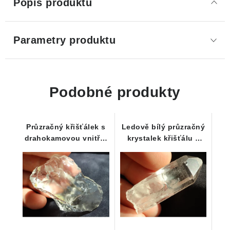
Popis produktu
Parametry produktu
Podobné produkty
Průzračný křišťálek s
Ledově bílý průzračný
drahokamovou vnitřní
krystalek křišťálu z
čistotou
Polska