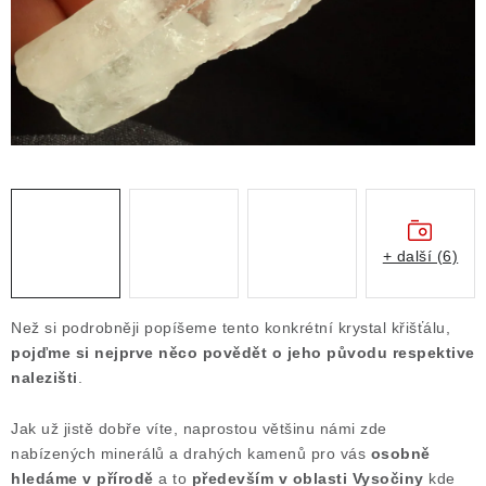
Obchodní podmínky
Podmínky ochrany osobních údajů
Poučení o právu na odstoupení od smlouvy
Puncovní značky
Výkup minerálů a drahých kamenů
Kontakt
+ další (6)
Než si podrobněji popíšeme tento konkrétní krystal křišťálu,
pojďme si nejprve něco povědět o jeho původu respektive
nalezišti
.
Jak už jistě dobře víte, naprostou většinu námi zde
nabízených minerálů a drahých kamenů pro vás
osobně
hledáme v přírodě
a to
především v oblasti Vysočiny
kde