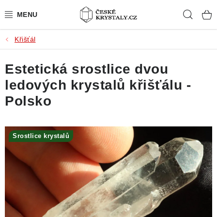
Přejít
Hleda
na
obsah
Křišťál
PŘÍRODNÍ KAMENY
Estetická srostlice dvou
BROUŠENÉ KAMENY
ledových krystalů křišťálu -
MISTROVSKÉ KRYSTALY
Polsko
ŠPERKY S KAMENY
Srostlice krystalů
SLEVY
VIDEOGALERIE
KONTAKT