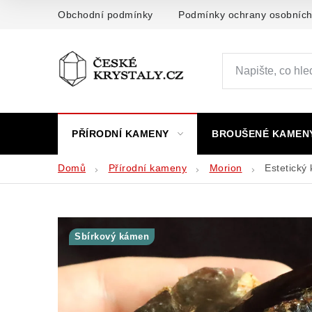
Přejít
Obchodní podmínky
Podmínky ochrany osobních
na
obsah
PŘÍRODNÍ KAMENY
BROUŠENÉ KAMEN
Domů
Přírodní kameny
Morion
Estetický
Sbírkový kámen