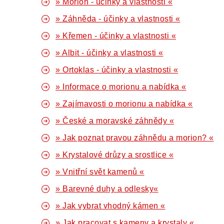
» Morion - účinky a vlastnosti «
» Záhněda - účinky a vlastnosti «
» Křemen - účinky a vlastnosti «
» Albit - účinky a vlastnosti «
» Ortoklas - účinky a vlastnosti «
» Informace o morionu a nabídka «
» Zajímavosti o morionu a nabídka «
» České a moravské záhnědy «
» Jak poznat pravou záhnědu a morion? «
» Krystalové drůzy a srostlice «
» Vnitřní svět kamenů «
» Barevné duhy a odlesky«
» Jak vybrat vhodný kámen «
» Jak pracovat s kameny a krystaly «