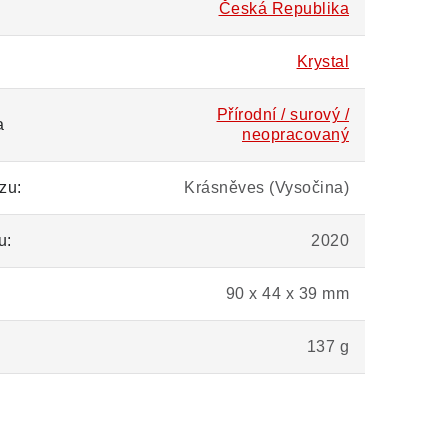
Česká Republika
Krystal
Přírodní / surový /
a
neopracovaný
zu:
Krásněves (Vysočina)
u:
2020
90 x 44 x 39 mm
137 g