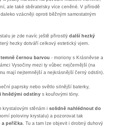
ní, ale také sběratelsky více ceněné. V přírodě
jí daleko vzácněji oproti běžným samostatným
alu je zde navíc ještě přirostlý
další hezký
terý hezky dotváří celkový estetický vjem.
í temně černou barvou
- moriony s Krásněvse a
ámci Vysočiny mezi ty vůbec nejčernější (na
nu mají nejtemnější a nejkrásnější černý odstín).
neční paprsky nebo světlo silnější baterky,
i hnědými odstíny
s kouřovými tóny.
ým krystalovým stěnám i
solidně nahlédnout do
rní poloviny krystalu) a pozorovat tak
 a peříčka
. Tu a tam lze objevit i drobný duhový