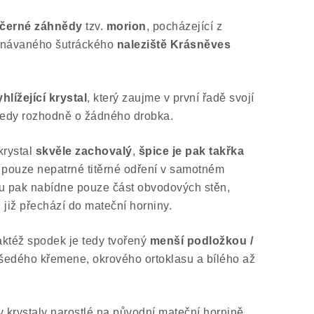
 černé záhnědy
tzv.
morion
, pocházející z
znávaného šutráckého
naleziště Krásněves
hlížející krystal
, který zaujme v první řadě svojí
tedy rozhodně o žádného drobka.
krystal
skvěle zachovalý
,
špice je pak takřka
 pouze nepatrné titěrné odření v samotném
nu pak nabídne pouze část obvodových stěn,
 již přechází do mateční horniny.
taktéž spodek je tedy tvořený
menší podložkou /
edého křemene, okrového ortoklasu a bílého až
dy krystaly narostlé na původní mateční hornině,