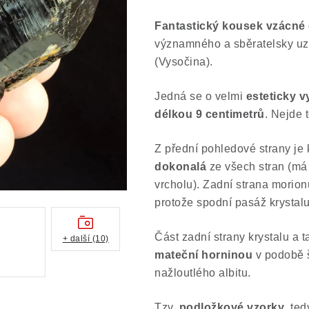
Fantastický kousek vzácné
významného a sběratelsky u
(Vysočina).
Jedná se o velmi
esteticky vy
délkou 9 centimetrů
. Nejde 
Z přední pohledové strany je 
dokonalá
ze všech stran (má
vrcholu). Zadní strana morio
protože spodní pasáž krystalu
Část zadní strany krystalu a 
+ další (10)
mateční horninou
v podobě š
nažloutlého albitu.
Tzv.
podložkové vzorky
, te