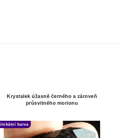
Krystalek úžasně černého a zároveň
průsvitného morionu
Unikátní barva