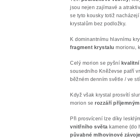
jsou nejen zajímavé a atraktiv
se tyto kousky totiž nacháze
krystalům bez podložky.
K dominantnímu hlavnímu kryst
fragment krystalu
morionu, k
Celý morion se pyšní
kvalitn
sousedního Kněževse patří vr
běžném denním světle / ve stí
Když však krystal prosvítí slu
morion se
rozzáří příjemným
Při prosvícení lze díky leskl
vnitřního světa
kamene (do ho
půvabné mlhovinové závoje