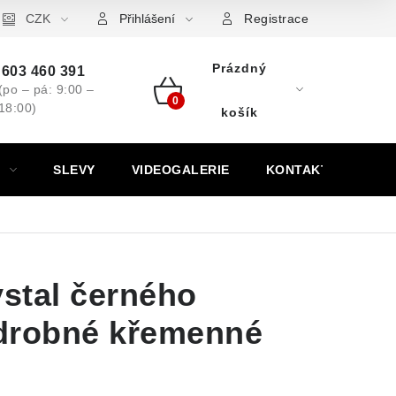
ovní značky
CZK
Výkup minerálů a drahých kamenů
Kontakt
Přihlášení
Registrace
Prázdný
603 460 391
(po – pá: 9:00 –
18:00)
Nákupní
košík
košík
SLEVY
VIDEOGALERIE
KONTAKT
ystal černého
drobné křemenné