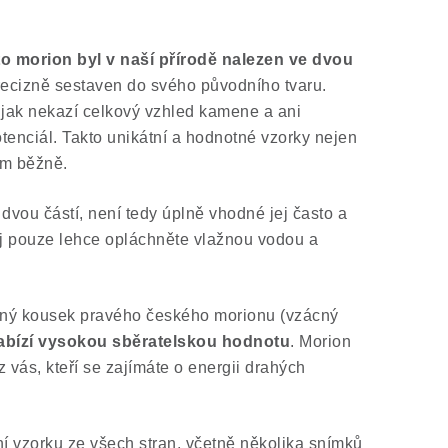
to morion byl v naší přírodě
nalezen ve dvou
precizně sestaven do svého původního tvaru.
jak nekazí celkový vzhled kamene a ani
tenciál. Takto unikátní a hodnotné vzorky nejen
em běžně.
 dvou částí, není tedy úplně vhodné jej často a
jej pouze lehce opláchněte vlažnou vodou a
jný kousek pravého českého morionu (vzácný
abízí vysokou sběratelskou hodnotu
. Morion
 vás, kteří se zajímáte o energii drahých
í vzorku ze všech stran, včetně několika snímků