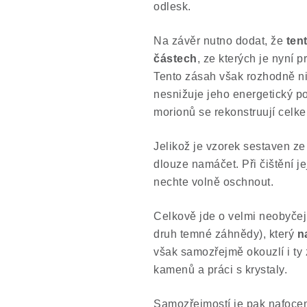
odlesk.
Na závěr nutno dodat,
že
ten
částech
, ze kterých je nyní 
Tento zásah však rozhodně ni
nesnižuje jeho energetický po
morionů se rekonstruují celk
Jelikož je vzorek sestaven ze
dlouze namáčet. Při čištění 
nechte volně oschnout.
Celkově jde o velmi neobyče
druh temné záhnědy), který
n
však samozřejmě okouzlí i ty z
kamenů a práci s krystaly.
Samozřejmostí je pak nafocen