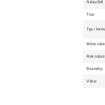
Naleziště
Tvar
Typ / form
Místo nále
Rok nález
Rozměry:
Váha: