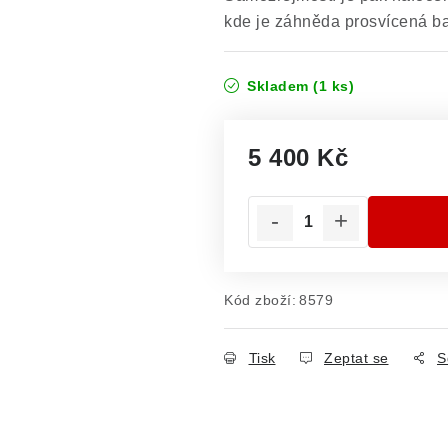
kde je záhněda prosvícená ba
Skladem
(1 ks)
5 400 Kč
Měrná cena:
Kód zboží:
8579
Tisk
Zeptat se
S