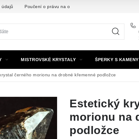
 údajů
Poučení o právu na odstoupení od smlouvy
Punc
Y
MISTROVSKÉ KRYSTALY
ŠPERKY S KAMENY
 krystal černého morionu na drobné křemenné podložce
Estetický kr
morionu na 
podložce