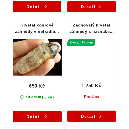
Detail
Detail
Krystal kouřové
Zachovalý krystal
záhnědy v netradiční
záhnědy s náznakem
kombinaci s křišťálem
Fantomu - Dolní Bory /
Krystal Fantom
Hatě
1 250 Kč
650 Kč
(1 ks)
Prodáno
Skladem
Detail
Detail