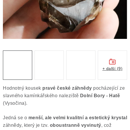
Obchodní podmínky
Podmínky ochrany osobních údajů
Poučení o právu na odstoupení od smlouvy
Puncovní značky
Výkup minerálů a drahých kamenů
Kontakt
+ další (9)
Hodnotný kousek
pravé české záhnědy
pocházející ze
slavného kamínkářského naleziště
Dolní Bory - Hatě
(Vysočina).
Jedná se o
menší, ale velmi kvalitní a estetický krystal
záhnědy, který je tzv.
oboustranně vyvinutý
, což