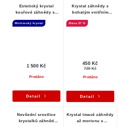
Estetický krystal
Krystal záhnědy s
kouřové záhnědy se
bohatým vnitřním
vzácným elestiálním
světem - Vysočina
Mistrovský krystal
37 %
růstem
450 Kč
1 500 Kč
720 Kč
Prodáno
Prodáno
Detail
Detail
Nevšední srostlice
Krystal tmavé záhnědy
krystalků záhněd
až morionu s
decentně pocukrovaná
unikátním růstem -