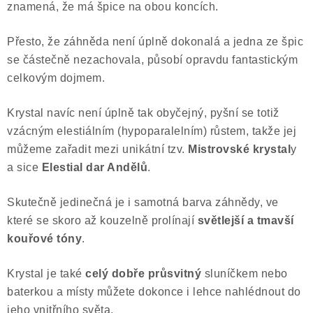
znamená, že má špice na obou koncích.
Přesto, že záhněda není úplně dokonalá a jedna ze špic
se částečně nezachovala, působí opravdu fantastickým
celkovým dojmem.
Krystal navíc není úplně tak obyčejný, pyšní se totiž
vzácným elestiálním (hypoparalelním) růstem, takže jej
můžeme zařadit mezi unikátní tzv.
Mistrovské krystal
y
a sice
Elestial dar Andělů
.
Skutečně jedinečná je i samotná barva záhnědy, ve
které se skoro až kouzelně prolínají
světlejší a tmavší
kouřové tóny
.
Krystal je také
celý dobře průsvitný
sluníčkem nebo
baterkou a místy můžete dokonce i lehce nahlédnout do
jeho vnitřního světa.