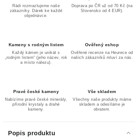
Rádi rozmazlujeme naše
Doprava po ČR už od 70 Kč (na
zákazníky. Dárek ke každé
Slovensko od 4 EUR).
objednávce.
Kameny s rodným listem
Ověřený eshop
Každý kámen je unikát s
Ověřené recenze na Heurece od
„rodným listem“ (jeho název, rok
našich zákazníků mluví za nás.
a místo nálezu).
Pravé české kameny
Vše skladem
Nabízíme pravé české minerály,
Všechny naše produkty máme
přírodní krystaly a drahé
skladem a odesíláme je
kameny.
obratem.
Popis produktu