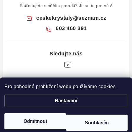
Potřebujete s něčím poradit? Jsme tu pro vás!
ceskekrystaly
@
seznam.cz
603 460 391
Z
Pro pohodlné prohlížení webu používáme cookies.
á
Informace pro vás
p
Nastavení
a
Obchodní podmínky
Drahé Kameny Online
t
Podmínky ochrany osobních údajů
í
Odmítnout
Souhlasím
Copyright 2026
České krystaly
. Všechna práva vyhrazena.
Poučení o právu na odstoupení od smlouvy
Vytvořil Shoptet