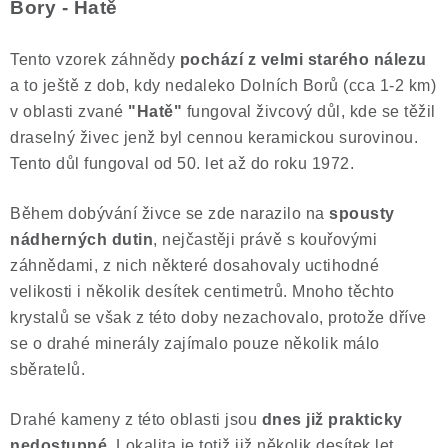
Bory - Hatě
Tento vzorek záhnědy
pochází z velmi starého nálezu
a to ještě z dob, kdy nedaleko Dolních Borů (cca 1-2 km)
v oblasti zvané
"Hatě"
fungoval živcový důl, kde se těžil
draselný živec jenž byl cennou keramickou surovinou.
Tento důl fungoval od 50. let až do roku 1972.
Během dobývání živce se zde narazilo na
spousty
nádherných dutin
, nejčastěji právě s kouřovými
záhnědami, z nich některé dosahovaly uctihodné
velikosti i několik desítek centimetrů. Mnoho těchto
krystalů se však z této doby nezachovalo, protože dříve
se o drahé minerály zajímalo pouze několik málo
sběratelů.
Drahé kameny z této oblasti jsou
dnes již
prakticky
nedostupné.
Lokalita je totiž již několik desítek let