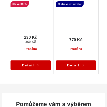
36 %
Mistrovský krystal
albitem a muskovitem
Elestial
230 Kč
770 Kč
360 Kč
Prodáno
Prodáno
Detail
Detail
Pomůžeme vám s výběrem