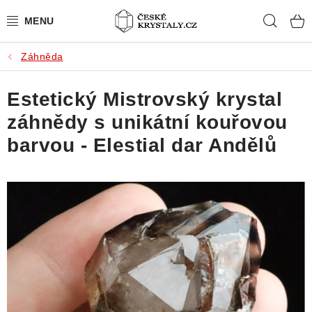
Přejít
Hleda
na
obsah
Záhněda
PŘÍRODNÍ KAMENY
Estetický Mistrovský krystal
BROUŠENÉ KAMENY
záhnědy s unikátní kouřovou
MISTROVSKÉ KRYSTALY
barvou - Elestial dar Andělů
ŠPERKY S KAMENY
SLEVY
VIDEOGALERIE
KONTAKT