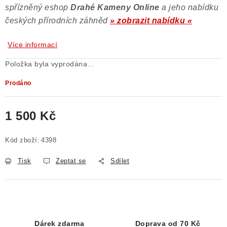
spřízněný eshop
Drahé Kameny Online
a jeho nabídku
českých přírodních záhněd
» zobrazit nabídku «
Více informací
Položka byla vyprodána…
Prodáno
1 500 Kč
Měrná cena:
Kód zboží:
4398
Tisk
Zeptat se
Sdílet
Dárek zdarma
Doprava od 70 Kč