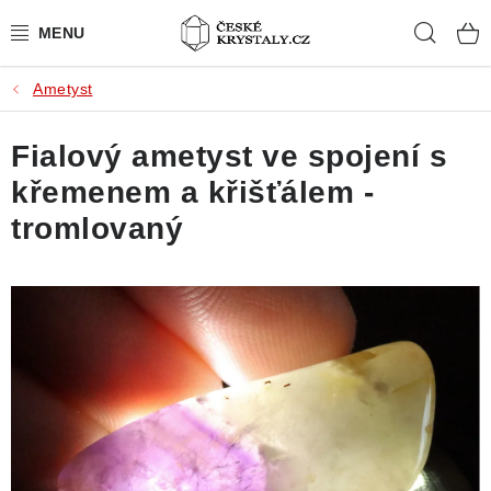
Přejít
Hleda
na
obsah
Ametyst
PŘÍRODNÍ KAMENY
Fialový ametyst ve spojení s
BROUŠENÉ KAMENY
křemenem a křišťálem -
MISTROVSKÉ KRYSTALY
tromlovaný
ŠPERKY S KAMENY
SLEVY
VIDEOGALERIE
KONTAKT