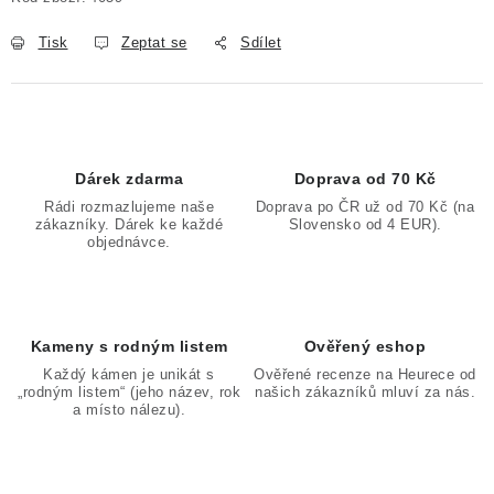
Tisk
Zeptat se
Sdílet
Dárek zdarma
Doprava od 70 Kč
Rádi rozmazlujeme naše
Doprava po ČR už od 70 Kč (na
zákazníky. Dárek ke každé
Slovensko od 4 EUR).
objednávce.
Kameny s rodným listem
Ověřený eshop
Každý kámen je unikát s
Ověřené recenze na Heurece od
„rodným listem“ (jeho název, rok
našich zákazníků mluví za nás.
a místo nálezu).