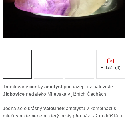
Obchodní podmínky
Podmínky ochrany osobních údajů
Poučení o právu na odstoupení od smlouvy
Puncovní značky
Výkup minerálů a drahých kamenů
Kontakt
+ další (3)
Tromlovaný
český ametyst
pocházející z naleziště
Jickovice
nedaleko Milevska v jižních Čechách.
Jedná se o krásný
valounek
ametystu v kombinaci s
mléčným křemenem, který místy přechází až do křišťálu.