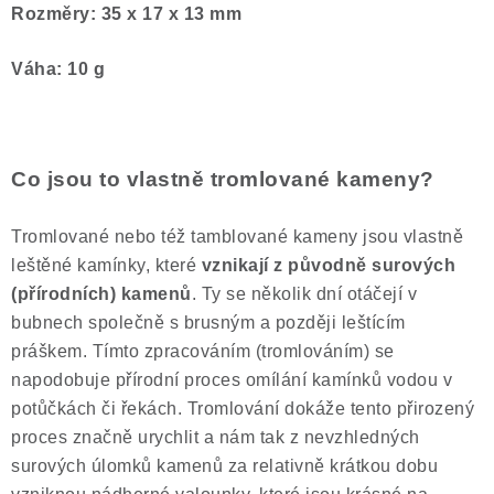
Rozměry: 35 x 17
x 13 mm
Váha: 10 g
Co jsou to vlastně tromlované kameny?
Tromlované nebo též tamblované kameny jsou vlastně
leštěné kamínky, které
vznikají z původně surových
(přírodních) kamenů
. Ty se několik dní otáčejí v
bubnech společně s brusným a později leštícím
práškem. Tímto zpracováním (tromlováním) se
napodobuje přírodní proces omílání kamínků vodou v
potůčkách či řekách. Tromlování dokáže tento přirozený
proces značně urychlit a nám tak z nevzhledných
surových úlomků kamenů za relativně krátkou dobu