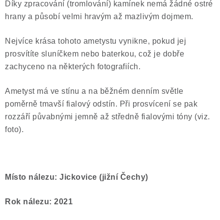
Díky zpracování (tromlování) kamínek nemá žádné ostré
hrany a působí velmi hravým až mazlivým dojmem.
Nejvíce krása tohoto ametystu vynikne, pokud jej
prosvítíte sluníčkem nebo baterkou, což je dobře
zachyceno na některých fotografiích.
Ametyst má ve stínu a na běžném denním světle
poměrně tmavší fialový odstín. Při prosvícení se pak
rozzáří půvabnými jemně až středně fialovými tóny (viz.
foto).
Místo nálezu: Jickovice (jižní Čechy)
Rok nálezu: 2021