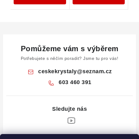
Pomůžeme vám s výběrem
Potřebujete s něčím poradit? Jsme tu pro vás!
ceskekrystaly
@
seznam.cz
603 460 391
Z