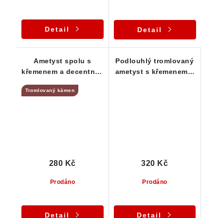
Detail
Detail
Ametyst spolu s
Podlouhlý tromlovaný
křemenem a decentním
ametyst s křemenem a
křišťálem
křišťálem
Tromlovaný kámen
280 Kč
320 Kč
Prodáno
Prodáno
Detail
Detail