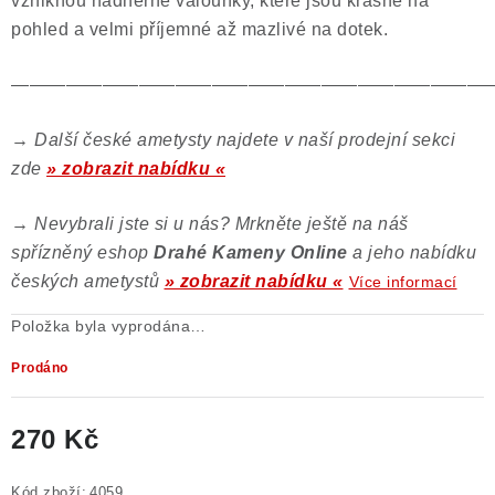
vzniknou nádherné valounky, které jsou krásné na
pohled a velmi příjemné až mazlivé na dotek.
——————————————————————————
→
Další české ametysty najdete v naší prodejní sekci
zde
» zobrazit nabídku «
→
Nevybrali jste si u nás? Mrkněte ještě na náš
spřízněný eshop
Drahé Kameny Online
a jeho nabídku
českých ametystů
» zobrazit nabídku «
Více informací
Položka byla vyprodána…
Prodáno
270 Kč
Měrná cena:
Kód zboží:
4059