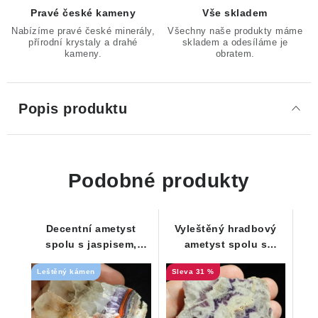
Pravé české kameny
Vše skladem
Nabízíme pravé české minerály,
Všechny naše produkty máme
přírodní krystaly a drahé
skladem a odesíláme je
kameny.
obratem.
Popis produktu
Podobné produkty
Decentní ametyst
Vyleštěný hradbový
spolu s jaspisem,
ametyst spolu s
křemenem a křišťálem
křemenem
Leštěný kámen
31 %