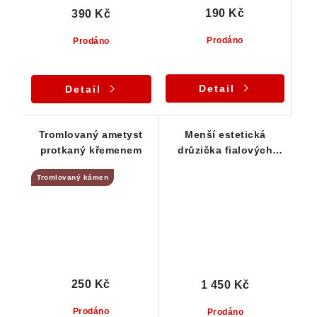
190 Kč
390 Kč
Prodáno
Prodáno
Detail
Detail
Tromlovaný ametyst
Menší estetická
protkaný křemenem
drůzička fialových
krystalků ametystu
Tromlovaný kámen
250 Kč
1 450 Kč
Prodáno
Prodáno