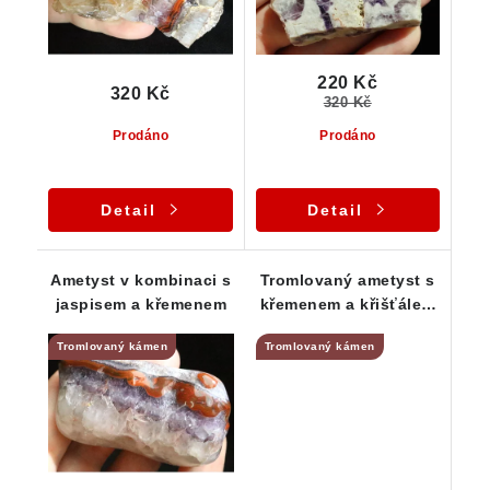
220 Kč
320 Kč
320 Kč
Prodáno
Prodáno
Detail
Detail
Ametyst v kombinaci s
Tromlovaný ametyst s
jaspisem a křemenem
křemenem a křišťálem
- Jickovice
Tromlovaný kámen
Tromlovaný kámen