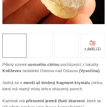
Obchodní podmínky
Podmínky ochrany osobních údajů
Poučení o právu na odstoupení od smlouvy
Puncovní značky
Výkup minerálů a drahých kamenů
Kontakt
+ další (1)
Pěkný vzorek
surového citrínu
pocházející z lokality
Kněževes
nedaleko Ostrova nad Oslavou
(Vysočina)
.
Jedná se o
menší až drobný fragment krystalu
citrínu,
který má matný místy lehce ohlazený povrch.
Kamínek má
přirozené jemně žluté zbarvení
, které se