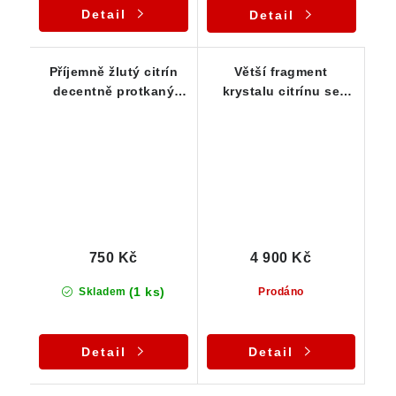
Detail
Detail
Příjemně žlutý citrín
Větší fragment
decentně protkaný
krystalu citrínu se
oranžovým křemenem
zarostlými lupínky
muskovitu
750 Kč
4 900 Kč
(1 ks)
Skladem
Prodáno
Detail
Detail