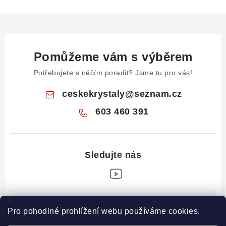
Pomůžeme vám s výběrem
Potřebujete s něčím poradit? Jsme tu pro vás!
ceskekrystaly
@
seznam.cz
603 460 391
Z
Pro pohodlné prohlížení webu používáme cookies.
á
Informace pro vás