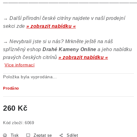
——————————————————————————
→
Další přírodní české citríny najdete v naší prodejní
sekci zde
» zobrazit nabídku «
→
Nevybrali jste si u nás? Mrkněte ještě na náš
spřízněný eshop
Drahé Kameny Online
a jeho nabídku
pravých českých citrínů
» zobrazit nabídku «
Více informací
Položka byla vyprodána…
Prodáno
260 Kč
Měrná cena:
Kód zboží:
6069
Tisk
Zeptat se
Sdílet