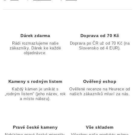
Dárek zdarma
Doprava od 70 Kč
Rádi rozmazlujeme naše
Doprava po ČR už od 70 Kč (na
zákazníky. Dárek ke každé
Slovensko od 4 EUR).
objednávce.
Kameny s rodným listem
Ověřený eshop
Každý kámen je unikát s
Ověřené recenze na Heurece od
„rodným listem“ (jeho název, rok
našich zákazníků mluví za nás.
a místo nálezu).
Pravé české kameny
Vše skladem
Nabízíme pravé české minerály,
Všechny naše produkty máme