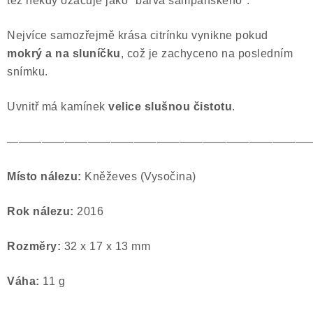
též někdy ozačuje jako "barva šampaňského".
Nejvíce samozřejmě krása citrínku vynikne pokud
mokrý a na sluníčku
, což je zachyceno na posledním
snímku.
Uvnitř má kamínek
velice slušnou čistotu
.
——————————————————————————
Místo nálezu:
Kněževes (Vysočina)
Rok nálezu:
2016
Rozměry:
32 x 17 x 13 mm
Váha:
11 g