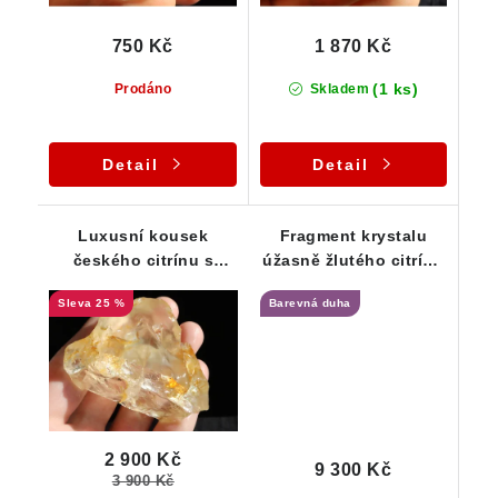
750 Kč
1 870 Kč
(1 ks)
Prodáno
Skladem
Detail
Detail
Luxusní kousek
Fragment krystalu
českého citrínu s
úžasně žlutého citrínu
duhovými odlesky
s velkou barevnou
25 %
Barevná duha
duhou
2 900 Kč
9 300 Kč
3 900 Kč