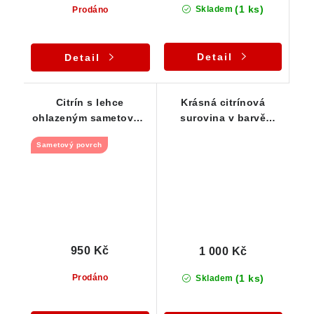
(1 ks)
Skladem
Prodáno
Detail
Detail
Citrín s lehce
Krásná citrínová
ohlazeným sametovým
surovina v barvě
povrchem a pěknou
šampaňského
Sametový povrch
barvou
950 Kč
1 000 Kč
(1 ks)
Prodáno
Skladem