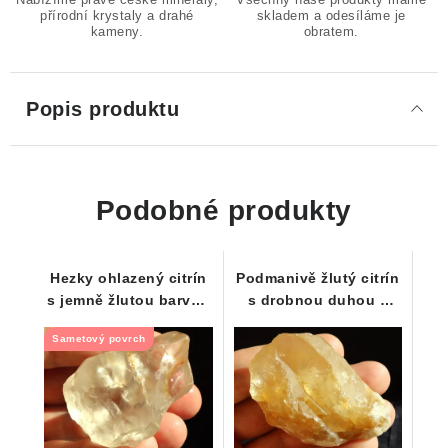
přírodní krystaly a drahé
skladem a odesíláme je
kameny.
obratem.
Popis produktu
Podobné produkty
Hezky ohlazený citrín
Podmanivě žlutý citrín
s jemně žlutou barvou
s drobnou duhou a
a decentními
kouskem křemene
Sametový povrch
kouřovými tóny