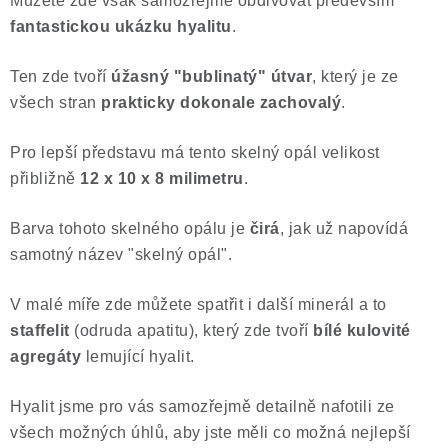
Můžete zde však samozřejmě obdivovat především
fantastickou
ukázku hyalitu
.
Ten zde tvoří
úžasný "bublinatý" útvar
, který je ze
všech stran
prakticky dokonale zachovalý
.
Pro lepší představu má tento skelný opál velikost
přibližně
12 x 10 x 8 milimetru
.
Barva tohoto skelného opálu je
čirá
, jak už napovídá
samotný název "skelný opál".
V malé míře zde můžete spatřit i další minerál a to
staffelit
(odruda apatitu), který zde tvoří
bílé kulovité
agregáty
lemující hyalit.
Hyalit jsme pro vás samozřejmě detailně nafotili ze
všech možných úhlů, aby jste měli co možná nejlepší