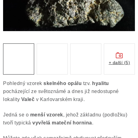
Obchodní podmínky
Podmínky ochrany osobních údajů
Poučení o právu na odstoupení od smlouvy
Puncovní značky
Výkup minerálů a drahých kamenů
Kontakt
+ další (5)
Pohledný vzorek
skelného opálu
tzv.
hyalitu
pocházející ze světoznámé a dnes již nedostupné
lokality
Valeč
v Karlovarském kraji.
Jedná se o
menší vzorek
, jehož základnu (podložku)
tvoří typická
vyvřelá mateční hornina
.