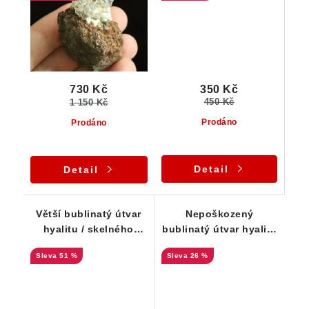
350 Kč
730 Kč
450 Kč
1 150 Kč
Prodáno
Prodáno
Detail
Detail
Větší bublinatý útvar
Nepoškozený
hyalitu / skelného
bublinatý útvar hyalitu
opálu z Valče
na malé podložce -
51 %
26 %
Valeč