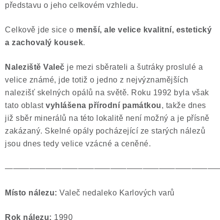
představu o jeho celkovém vzhledu.
Celkově jde sice o
menší, ale velice kvalitní, estetický
a zachovalý kousek
.
Naleziště Valeč
je mezi sběrateli a šutráky proslulé a
velice známé, jde totiž o jedno z nejvýznamějších
nalezišť skelných opálů na světě. Roku 1992 byla však
tato oblast
vyhlášena přírodní památkou
, takže dnes
již sběr minerálů na této lokalitě není možný a je přísně
zakázaný. Skelné opály pocházející ze starých nálezů
jsou dnes tedy velice vzácné a ceněné.
——————————————————————————
Místo nálezu:
Valeč nedaleko Karlových varů
Rok nálezu:
1990