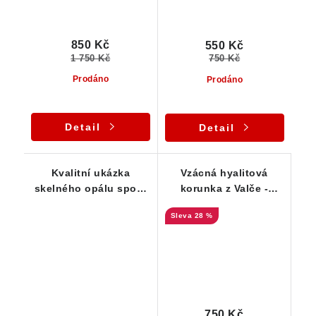
850 Kč
550 Kč
1 750 Kč
750 Kč
Prodáno
Prodáno
Detail
Detail
Kvalitní ukázka
Vzácná hyalitová
skelného opálu spolu
korunka z Valče -
se staffelitem
skelný opál ČR
28 %
750 Kč