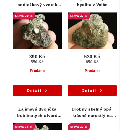
podložkový vzorek
hyalitu z Valče
hyalitu
29 %
37 %
390 Kč
530 Kč
550 Kč
850 Kč
Prodáno
Prodáno
Detail
Detail
Zajímavá dvojička
Drobný skelný opál
bublinatých útvarů
krásně narostlý na
hyalitu - skelného
vyvřelé mateční
36 %
22 %
opálu
hornině