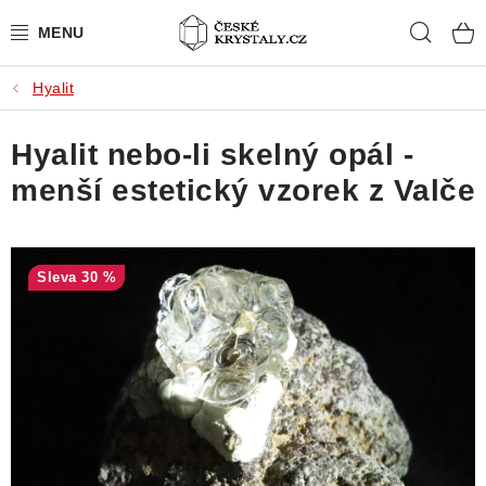
Přejít
Hleda
na
obsah
Hyalit
PŘÍRODNÍ KAMENY
Hyalit nebo-li skelný opál -
BROUŠENÉ KAMENY
menší estetický vzorek z Valče
MISTROVSKÉ KRYSTALY
ŠPERKY S KAMENY
30 %
SLEVY
VIDEOGALERIE
KONTAKT