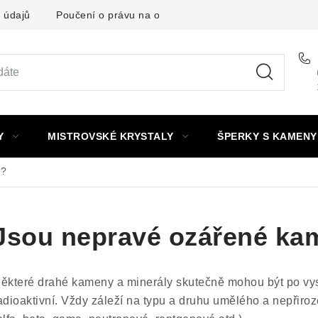
 údajů
Poučení o právu na odstoupení od smlouvy
Punc
Y
MISTROVSKÉ KRYSTALY
ŠPERKY S KAMENY
í?
Jsou nepravé ozářené kam
ěkteré drahé kameny a minerály skutečně mohou být po vy
adioaktivní. Vždy záleží na typu a druhu umělého a nepřir