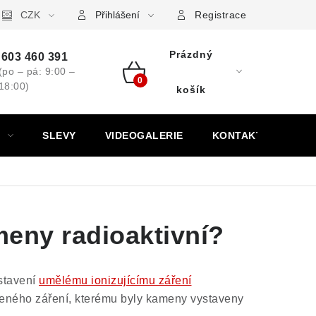
ovní značky
CZK
Výkup minerálů a drahých kamenů
Kontakt
Přihlášení
Registrace
Prázdný
603 460 391
(po – pá: 9:00 –
18:00)
Nákupní
košík
košík
SLEVY
VIDEOGALERIE
KONTAKT
eny radioaktivní?
stavení
umělému ionizujícímu záření
ozeného záření, kterému byly kameny vystaveny