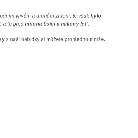
rodním vlivům a druhům záření, to však
bylo
ě
a to před
mnoha tisíci a miliony let
“.
ky
z naší nabídky si můžete prohlédnout níže.