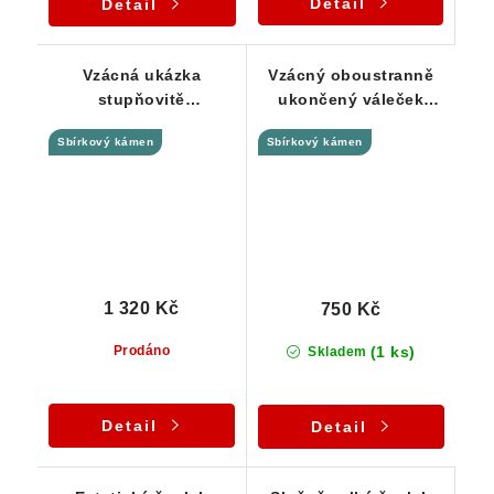
Detail
Detail
Vzácná ukázka
Vzácný oboustranně
stupňovitě
ukončený váleček
ukončeného černého
černého turmalínu - 14
Sbírkový kámen
Sbírkový kámen
turmalínu
g
1 320 Kč
750 Kč
(1 ks)
Prodáno
Skladem
Detail
Detail