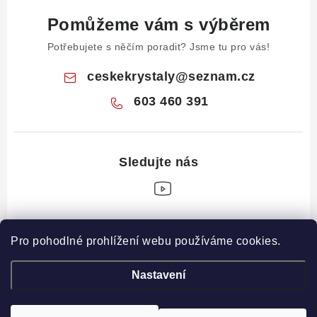
Pomůžeme vám s výběrem
Potřebujete s něčím poradit? Jsme tu pro vás!
ceskekrystaly
@
seznam.cz
603 460 391
Z
Pro pohodlné prohlížení webu používáme cookies.
á
Informace pro vás
p
Nastavení
a
Obchodní podmínky
Drahé Kameny Online
t
Podmínky ochrany osobních údajů