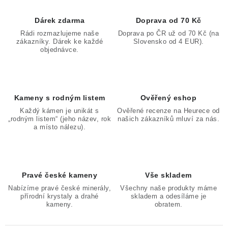
Dárek zdarma
Doprava od 70 Kč
Rádi rozmazlujeme naše
Doprava po ČR už od 70 Kč (na
zákazníky. Dárek ke každé
Slovensko od 4 EUR).
objednávce.
Kameny s rodným listem
Ověřený eshop
Každý kámen je unikát s
Ověřené recenze na Heurece od
„rodným listem“ (jeho název, rok
našich zákazníků mluví za nás.
a místo nálezu).
Pravé české kameny
Vše skladem
Nabízíme pravé české minerály,
Všechny naše produkty máme
přírodní krystaly a drahé
skladem a odesíláme je
kameny.
obratem.