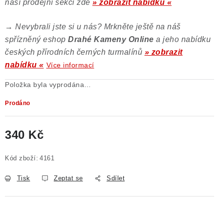
naší prodejní sekci zde
» zobrazit nabídku «
→
Nevybrali jste si u nás? Mrkněte ještě na náš
spřízněný eshop
Drahé Kameny Online
a jeho nabídku
českých přírodních černých turmalínů
» zobrazit
nabídku «
Více informací
Položka byla vyprodána…
Prodáno
340 Kč
Měrná cena:
Kód zboží:
4161
Tisk
Zeptat se
Sdílet