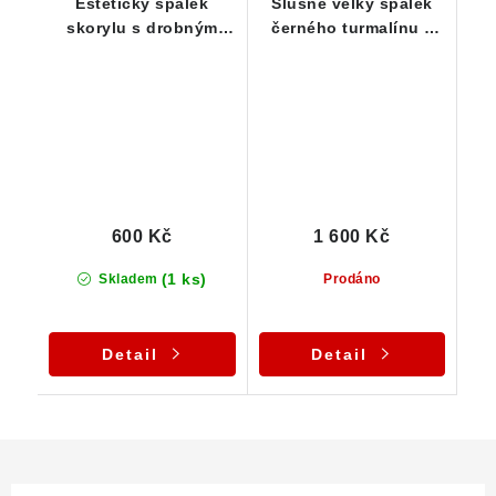
Estetický špalek
Slušně velký špalek
skorylu s drobným
černého turmalínu z
muskovitem - 25 g
České Republiky
600 Kč
1 600 Kč
(1 ks)
Skladem
Prodáno
Detail
Detail