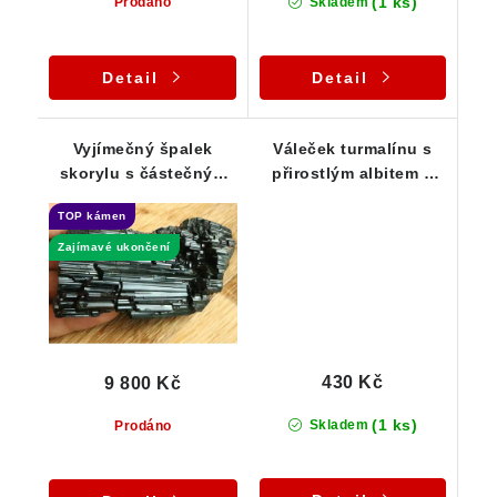
(1 ks)
Prodáno
Skladem
Detail
Detail
Vyjímečný špalek
Váleček turmalínu s
skorylu s částečným
přirostlým albitem a
stupňovitým
stříbrnou slídou /
TOP kámen
ukončením -
muskovitem
Samoléčitel
Zajímavé ukončení
430 Kč
9 800 Kč
(1 ks)
Skladem
Prodáno