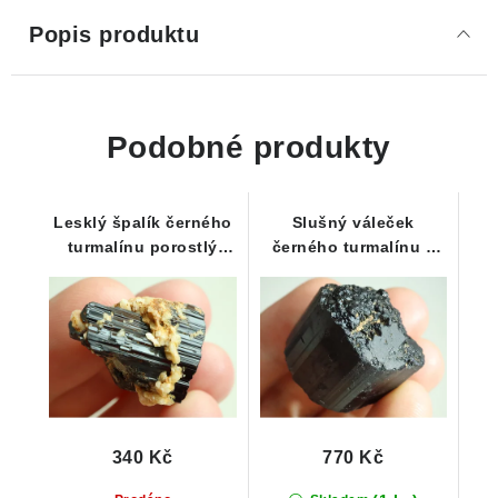
Popis produktu
Podobné produkty
Lesklý špalík černého
Slušný váleček
turmalínu porostlý
černého turmalínu s
albitem
náznakem ukončení -
37 g
340 Kč
770 Kč