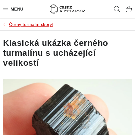
Přejít
Hleda
na
obsah
Černý turmalín skoryl
PŘÍRODNÍ KAMENY
Klasická ukázka černého
BROUŠENÉ KAMENY
turmalínu s ucházející
MISTROVSKÉ KRYSTALY
velikostí
ŠPERKY S KAMENY
SLEVY
VIDEOGALERIE
KONTAKT