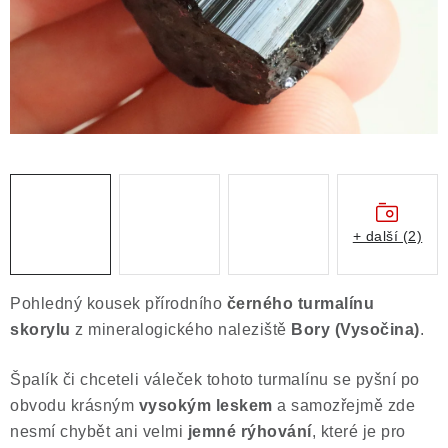
Obchodní podmínky
Podmínky ochrany osobních údajů
Poučení o právu na odstoupení od smlouvy
Puncovní značky
Výkup minerálů a drahých kamenů
Kontakt
+ další (2)
Pohledný kousek přírodního
černého turmalínu
skorylu
z mineralogického naleziště
Bory (Vysočina)
.
Špalík či chceteli váleček tohoto turmalínu se pyšní po
obvodu krásným
vysokým leskem
a samozřejmě zde
nesmí chybět ani velmi
jemné rýhování
, které je pro