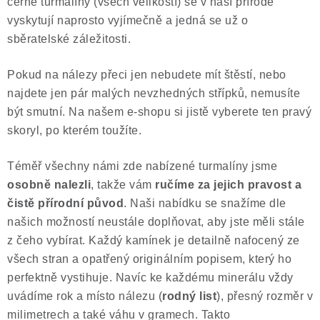
černé turmalíny (všech velikostí) se v naší přírodě
vyskytují naprosto vyjímečně a jedná se už o
sběratelské záležitosti.
Pokud na nálezy přeci jen nebudete mít štěstí, nebo
najdete jen pár malých nevzhedných střípků, nemusíte
být smutní. Na našem e-shopu si jistě vyberete ten pravý
skoryl, po kterém toužíte.
Téměř všechny námi zde nabízené turmalíny jsme
osobně nalezli
, takže vám
ručíme za jejich pravost a
čistě přírodní původ
. Naši nabídku se snažíme dle
našich možností neustále doplňovat, aby jste měli stále
z čeho vybírat. Každý kamínek je detailně nafocený ze
všech stran a opatřený originálním popisem, který ho
perfektně vystihuje. Navíc ke každému minerálu vždy
uvádíme rok a místo nálezu (
rodný list
), přesný rozměr v
milimetrech a také váhu v gramech. Takto