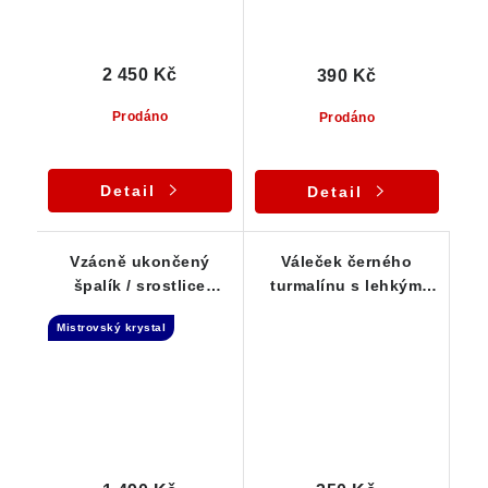
2 450 Kč
390 Kč
Prodáno
Prodáno
Detail
Detail
Vzácně ukončený
Váleček černého
špalík / srostlice
turmalínu s lehkým
skorylů - Tantrická
limonitem a albitem
Mistrovský krystal
dvojice - 16 g