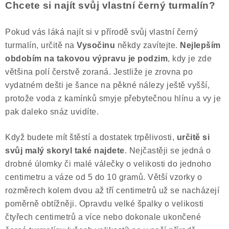
Chcete si najít svůj vlastní černý turmalín?
Pokud vás láká najít si v přírodě svůj vlastní černý
turmalín, určitě na
Vysočinu
někdy zavítejte.
Nejlepším
obdobím na takovou výpravu je podzim
, kdy je zde
většina polí čerstvě zoraná. Jestliže je zrovna po
vydatném dešti je šance na pěkné nálezy ještě vyšší,
protože voda z kamínků smyje přebytečnou hlínu a vy je
pak daleko snáz uvidíte.
Když budete mít štěstí a dostatek trpělivosti,
určitě si
svůj malý skoryl také najdete
. Nejčastěji se jedná o
drobné úlomky či malé válečky o velikosti do jednoho
centimetru a váze od 5 do 10 gramů. Větší vzorky o
rozměrech kolem dvou až tří centimetrů už se nacházejí
poměrně obtížněji. Opravdu velké špalky o velikosti
čtyřech centimetrů a více nebo dokonale ukončené