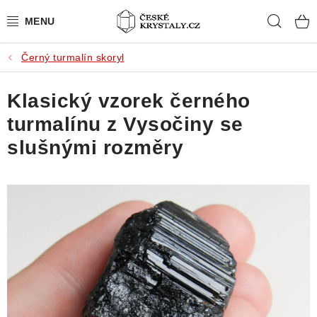
Přejít
Hleda
na
obsah
Černý turmalín skoryl
PŘÍRODNÍ KAMENY
Klasický vzorek černého
BROUŠENÉ KAMENY
turmalínu z Vysočiny se
MISTROVSKÉ KRYSTALY
slušnými rozměry
ŠPERKY S KAMENY
SLEVY
VIDEOGALERIE
KONTAKT