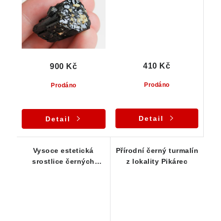
410 Kč
900 Kč
Prodáno
Prodáno
Detail
Detail
Vysoce estetická
Přírodní černý turmalín
srostlice černých
z lokality Pikárec
turmalínů z Vysočiny