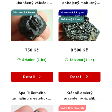
ukončený váleček
dohojený mohutný
černého turmalínu - 14
vzorek skorylu -
Sbírkový kámen
Mistrovský krystal
g
Samoléčitel
Sbírkový kámen
750 Kč
8 500 Kč
(1 ks)
(1 ks)
Skladem
Skladem
Detail
Detail
Špalík černého
Krásně omletý
turmalínu s estetickým
pravidelný špalík
ukončením
černého turmalínu - 16
Sametový povrch
g