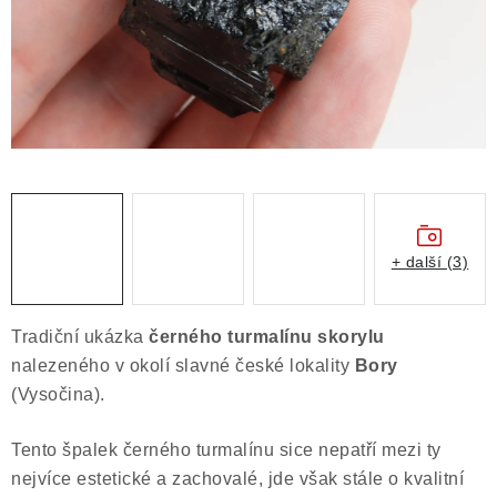
Obchodní podmínky
Podmínky ochrany osobních údajů
Poučení o právu na odstoupení od smlouvy
Puncovní značky
Výkup minerálů a drahých kamenů
Kontakt
+ další (3)
Tradiční ukázka
černého turmalínu skorylu
nalezeného v okolí slavné české lokality
Bory
(Vysočina).
Tento špalek černého turmalínu sice nepatří mezi ty
nejvíce estetické a zachovalé, jde však stále o kvalitní