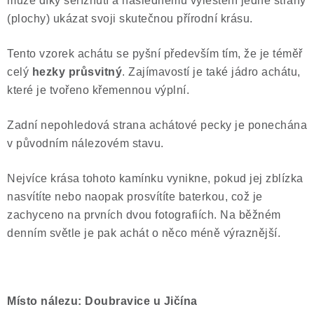
může díky seříznutí a následnému vyleštění jedné strany
(plochy) ukázat svoji skutečnou přírodní krásu.
Tento vzorek achátu se pyšní především tím, že je téměř
celý
hezky průsvitný
. Zajímavostí je také jádro achátu,
které je tvořeno křemennou výplní.
Zadní nepohledová strana achátové pecky je ponechána
v původním nálezovém stavu.
Nejvíce krása tohoto kamínku vynikne, pokud jej zblízka
nasvítíte nebo naopak prosvítíte baterkou, což je
zachyceno na prvních dvou fotografiích. Na běžném
denním světle je pak achát o něco méně výraznější.
Místo nálezu: Doubravice u Jičína