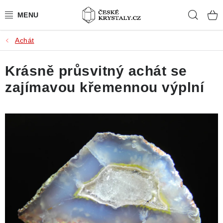
Přejít
Hleda
na
obsah
Achát
PŘÍRODNÍ KAMENY
Krásně průsvitný achát se
BROUŠENÉ KAMENY
zajímavou křemennou výplní
MISTROVSKÉ KRYSTALY
ŠPERKY S KAMENY
SLEVY
VIDEOGALERIE
KONTAKT