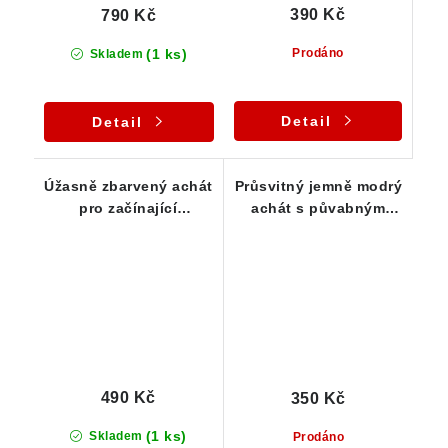
390 Kč
790 Kč
(1 ks)
Prodáno
Skladem
Detail
Detail
Úžasně zbarvený achát
Průsvitný jemně modrý
pro začínající
achát s půvabným
sběratele 44 x 24 x 24
oranžovým lemem - 30
mm
g
490 Kč
350 Kč
(1 ks)
Skladem
Prodáno