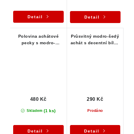
Detail
Detail
Polovina achátové
Průsvitný modro-šedý
pecky s modro-
achát s decentní bílou
oranžovou barvou 38 x
kresbou - 34 g
20 x 30 mm
480 Kč
290 Kč
(1 ks)
Skladem
Prodáno
Detail
Detail