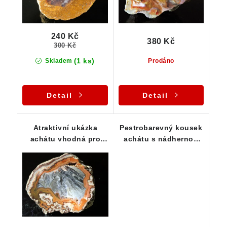
240 Kč
380 Kč
300 Kč
(1 ks)
Skladem
Prodáno
Detail
Detail
Atraktivní ukázka
Pestrobarevný kousek
achátu vhodná pro
achátu s nádhernou
sběratele 32 x 28 x 16
kresbou
mm