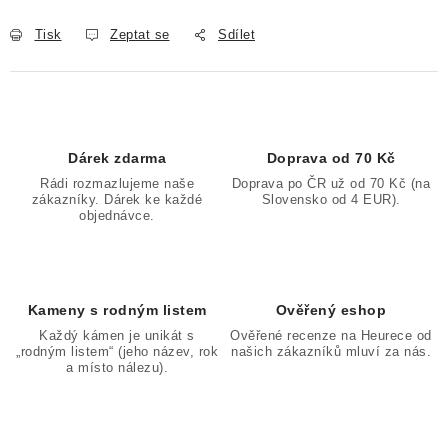
Tisk
Zeptat se
Sdílet
Dárek zdarma
Doprava od 70 Kč
Rádi rozmazlujeme naše
Doprava po ČR už od 70 Kč (na
zákazníky. Dárek ke každé
Slovensko od 4 EUR).
objednávce.
Kameny s rodným listem
Ověřený eshop
Každý kámen je unikát s
Ověřené recenze na Heurece od
„rodným listem“ (jeho název, rok
našich zákazníků mluví za nás.
a místo nálezu).