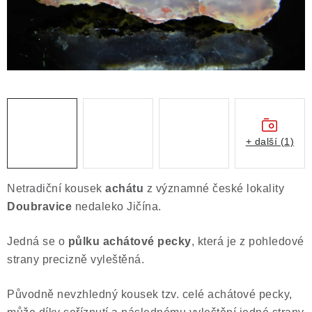
Obchodní podmínky
Podmínky ochrany osobních údajů
Poučení o právu na odstoupení od smlouvy
Puncovní značky
Výkup minerálů a drahých kamenů
Kontakt
+ další (1)
Netradiční kousek
achátu
z významné české lokality
Doubravice
nedaleko Jičína.
Jedná se o
půlku achátové pecky
, která je z pohledové
strany precizně vyleštěná.
Původně nevzhledný kousek tzv. celé achátové pecky,