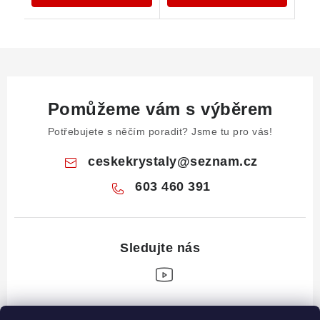
Pomůžeme vám s výběrem
Potřebujete s něčím poradit? Jsme tu pro vás!
ceskekrystaly
@
seznam.cz
603 460 391
Z