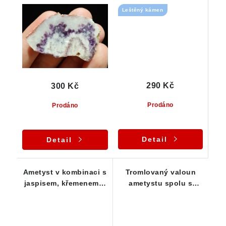
křemenem
Leštěný kámen
290 Kč
300 Kč
Prodáno
Prodáno
Detail
Detail
Ametyst v kombinaci s
Tromlovaný valoun
jaspisem, křemenem a
ametystu spolu s
křišťálem - leštěný
mléčným křemenem
vzorek