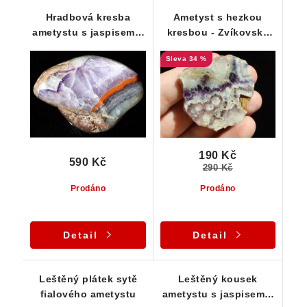
Hradbová kresba
Ametyst s hezkou
ametystu s jaspisem a
kresbou - Zvíkovské
mateční horninou
Podhradí
34 %
190 Kč
590 Kč
290 Kč
Prodáno
Prodáno
Detail
Detail
Leštěný plátek sytě
Leštěný kousek
fialového ametystu
ametystu s jaspisem a