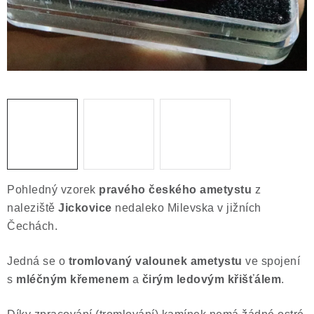
Obchodní podmínky
Podmínky ochrany osobních údajů
Poučení o právu na odstoupení od smlouvy
Puncovní značky
Výkup minerálů a drahých kamenů
Kontakt
Pohledný vzorek
pravého českého ametystu
z
naleziště
Jickovice
nedaleko Milevska v jižních
Čechách.
Jedná se o
tromlovaný valounek ametystu
ve spojení
s
mléčným křemenem
a
čirým ledovým křišťálem
.