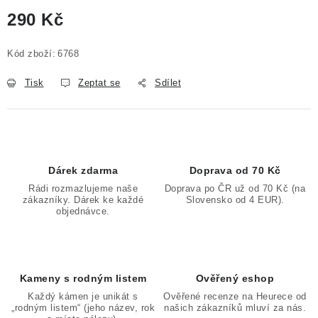
290 Kč
Měrná cena:
Kód zboží:
6768
Tisk
Zeptat se
Sdílet
Dárek zdarma
Doprava od 70 Kč
Rádi rozmazlujeme naše
Doprava po ČR už od 70 Kč (na
zákazníky. Dárek ke každé
Slovensko od 4 EUR).
objednávce.
Kameny s rodným listem
Ověřený eshop
Každý kámen je unikát s
Ověřené recenze na Heurece od
„rodným listem“ (jeho název, rok
našich zákazníků mluví za nás.