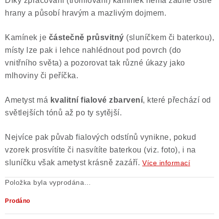
Díky zpracování (tromlování) kamínek nemá žádné ostré
hrany a působí hravým a mazlivým dojmem.
Kamínek je
částečně průsvitný
(sluníčkem či baterkou),
místy lze pak i lehce nahlédnout pod povrch (do
vnitřního světa) a pozorovat tak různé úkazy jako
mlhoviny či peříčka.
Ametyst má
kvalitní fialové zbarvení
, které přechází od
světlejších tónů až po ty sytější.
Nejvíce pak půvab fialových odstínů vynikne, pokud
vzorek prosvítíte či nasvítíte baterkou (viz. foto), i na
sluníčku však ametyst krásně zazáří.
Více informací
Položka byla vyprodána…
Prodáno