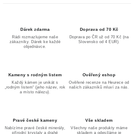
Dárek zdarma
Doprava od 70 Kč
Rádi rozmazlujeme naše
Doprava po ČR už od 70 Kč (na
zákazníky. Dárek ke každé
Slovensko od 4 EUR).
objednávce.
Kameny s rodným listem
Ověřený eshop
Každý kámen je unikát s
Ověřené recenze na Heurece od
„rodným listem“ (jeho název, rok
našich zákazníků mluví za nás.
a místo nálezu).
Pravé české kameny
Vše skladem
Nabízíme pravé české minerály,
Všechny naše produkty máme
přírodní krystaly a drahé
skladem a odesíláme je