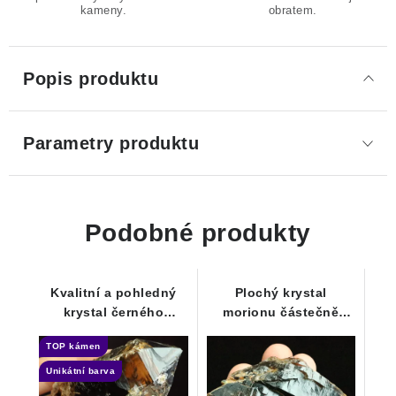
kameny.
obratem.
Popis produktu
Parametry produktu
Podobné produkty
Kvalitní a pohledný
Plochý krystal
krystal černého
morionu částečně
morionu s
pokrytý albitem a
TOP kámen
drahokamovou
limonitem
čistotou
Unikátní barva