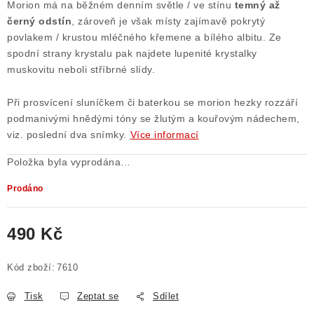
Morion má na běžném denním světle / ve stínu
temný až
černý odstín
, zároveň je však místy zajímavě pokrytý
povlakem / krustou mléčného křemene a bílého albitu. Ze
spodní strany krystalu pak najdete lupenité krystalky
muskovitu neboli stříbrné slídy.
Při prosvícení sluníčkem či baterkou se morion hezky rozzáří
podmanivými hnědými tóny se žlutým a kouřovým nádechem,
viz. poslední dva snímky.
Více informací
Položka byla vyprodána…
Prodáno
490 Kč
Měrná cena:
Kód zboží:
7610
Tisk
Zeptat se
Sdílet