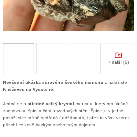
Obchodní podmínky
Podmínky ochrany osobních údajů
Poučení o právu na odstoupení od smlouvy
Puncovní značky
Výkup minerálů a drahých kamenů
Kontakt
+ další (6)
Nevšední ukázka surového českého morionu
z naleziště
Kněževes na Vysočině
.
Jedná se o
středně velký krystal
morionu, který má slušně
zachovalou špici a část obvodových stěn. Špice je v jedné
pasáži sice mírně sedřená / odštípnutá, i přes to však vzorek
působí celkově hezkým zachovalým dojmem.