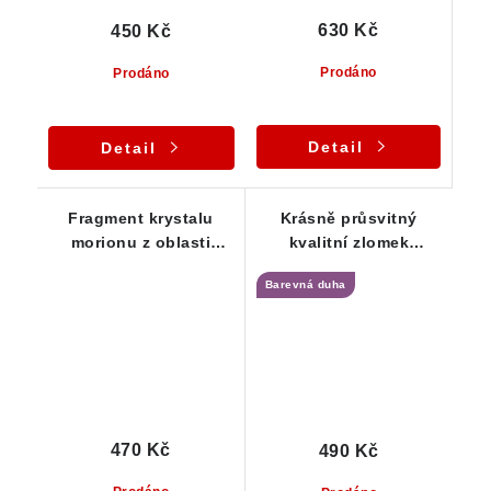
630 Kč
450 Kč
Prodáno
Prodáno
Detail
Detail
Fragment krystalu
Krásně průsvitný
morionu z oblasti
kvalitní zlomek
Vysočiny
černého morionu s
Barevná duha
barevnou duhou
470 Kč
490 Kč