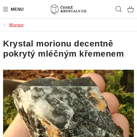
Přejít
Hleda
na
obsah
Morion
PŘÍRODNÍ KAMENY
Krystal morionu decentně
BROUŠENÉ KAMENY
pokrytý mléčným křemenem
MISTROVSKÉ KRYSTALY
ŠPERKY S KAMENY
SLEVY
VIDEOGALERIE
KONTAKT