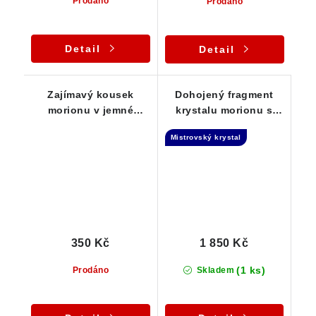
Prodáno
Prodáno
Detail
Detail
Zajímavý kousek
Dohojený fragment
morionu v jemné
krystalu morionu s
kombinaci s citrínem
křemenem -
Mistrovský krystal
Samoléčitel
350 Kč
1 850 Kč
(1 ks)
Prodáno
Skladem