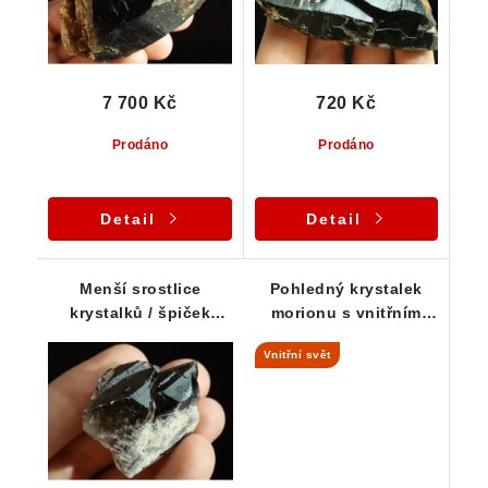
7 700 Kč
720 Kč
Prodáno
Prodáno
Detail
Detail
Menší srostlice
Pohledný krystalek
krystalků / špiček
morionu s vnitřním
tmavých až černých
světem a křemennou
Vnitřní svět
morionů
základnou