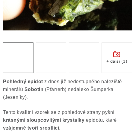
Obchodní podmínky
Podmínky ochrany osobních údajů
Poučení o právu na odstoupení od smlouvy
Puncovní značky
Výkup minerálů a drahých kamenů
Kontakt
+ další (3)
Pohledný
epidot
z dnes již nedostupného naleziště
minerálů
Sobotín
(Pfarrerb) nedaleko Šumperka
(Jeseníky).
Tento kvalitní vzorek se z pohledové strany pyšní
krásnými sloupcovitými krystalky
epidotu, které
vzájemně tvoří srostlici
.