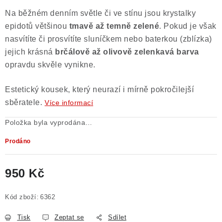
Na běžném denním světle či ve stínu jsou krystalky
epidotů většinou
tmavě až temně zelené
. Pokud je však
nasvítíte či prosvítíte sluníčkem nebo baterkou (zblízka)
jejich krásná
brčálově až olivově zelenkavá barva
opravdu skvěle vynikne.
Estetický kousek, který neurazí i mírně pokročilejší
sběratele.
Více informací
Položka byla vyprodána…
Prodáno
950 Kč
Měrná cena:
Kód zboží:
6362
Tisk
Zeptat se
Sdílet