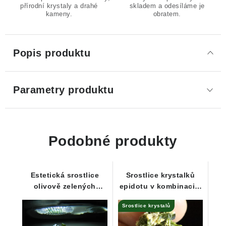
přírodní krystaly a drahé
skladem a odesíláme je
kameny.
obratem.
Popis produktu
Parametry produktu
Podobné produkty
Estetická srostlice
Srostlice krystalků
olivově zelených
epidotu v kombinaci s
krystalků vzácného
albitem
Srostlice krystalů
epidotu