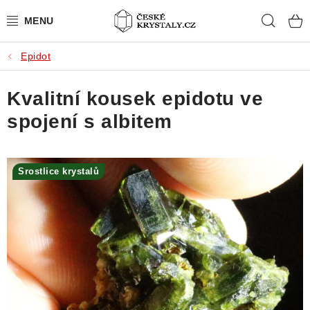
Přejít
Hleda
na
obsah
Epidot
PŘÍRODNÍ KAMENY
Kvalitní kousek epidotu ve
BROUŠENÉ KAMENY
spojení s albitem
MISTROVSKÉ KRYSTALY
ŠPERKY S KAMENY
Srostlice krystalů
SLEVY
VIDEOGALERIE
KONTAKT