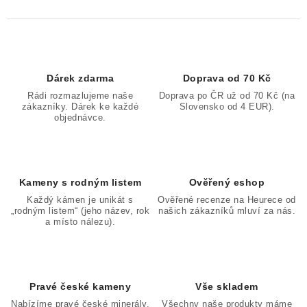
Dárek zdarma
Doprava od 70 Kč
Rádi rozmazlujeme naše
Doprava po ČR už od 70 Kč (na
zákazníky. Dárek ke každé
Slovensko od 4 EUR).
objednávce.
Kameny s rodným listem
Ověřený eshop
Každý kámen je unikát s
Ověřené recenze na Heurece od
„rodným listem“ (jeho název, rok
našich zákazníků mluví za nás.
a místo nálezu).
Pravé české kameny
Vše skladem
Nabízíme pravé české minerály,
Všechny naše produkty máme