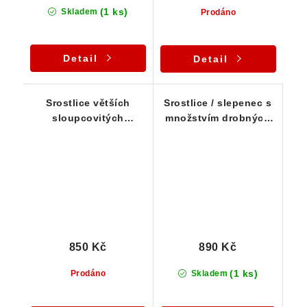
(1 ks)
Skladem
Prodáno
Detail
Detail
Srostlice větších
Srostlice / slepenec s
sloupcovitých
množstvím drobných
krystalků epidotu - ČR
zářivě zelených
krystalků epidotu
850 Kč
890 Kč
(1 ks)
Prodáno
Skladem