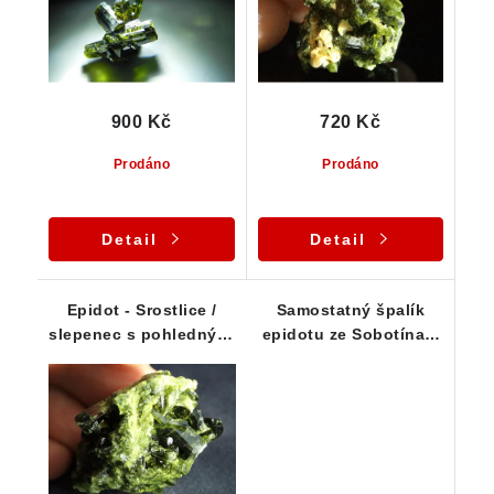
900 Kč
720 Kč
Prodáno
Prodáno
Detail
Detail
Epidot - Srostlice /
Samostatný špalík
slepenec s pohlednými
epidotu ze Sobotína v
zelenými krystalky
Jeseníkách