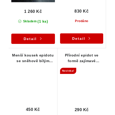
830 Kč
1 260 Kč
(1 ks)
Prodáno
Skladem
Detail
Detail
Menší kousek epidotu
Přírodní epidot ve
se sněhově bílým
formě zajímavé
krystalovým albitem
samostatné kostky
Novinka!
450 Kč
290 Kč