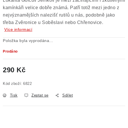
Lokalita Golčův Jeníkov je mezi začínajícími i zkušenými
kamínkáři velice dobře známá. Patří totiž mezi jedno z
nejvýznamějších nalezišť rutilů u nás, podobně jako
třeba Zvěronice u Soběslavi nebo Chřenovice.
Více informací
Položka byla vyprodána…
Prodáno
290 Kč
Měrná cena:
Kód zboží:
6822
Tisk
Zeptat se
Sdílet