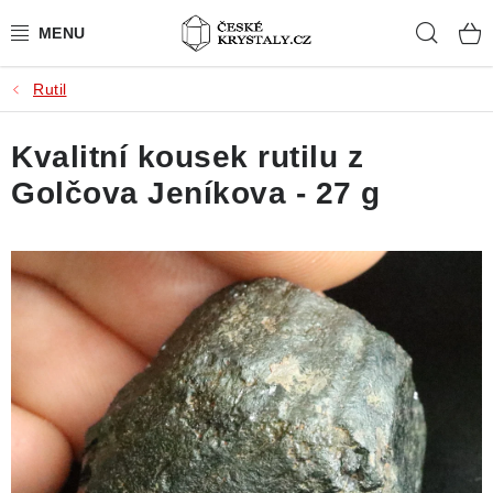
Přejít
Hleda
na
obsah
Rutil
PŘÍRODNÍ KAMENY
Kvalitní kousek rutilu z
BROUŠENÉ KAMENY
Golčova Jeníkova - 27 g
MISTROVSKÉ KRYSTALY
ŠPERKY S KAMENY
SLEVY
VIDEOGALERIE
KONTAKT