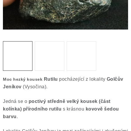
Obchodní podmínky
Podmínky ochrany osobních údajů
Poučení o právu na odstoupení od smlouvy
Puncovní značky
Výkup minerálů a drahých kamenů
Kontakt
Rutilu
pocházející z lokality
Golčův
Moc hezký kousek
Jeníkov
(Vysočina).
Jedná se o
poctivý středně velký kousek (část
kolínka) přírodního rutilu
s krásnou
kovově šedou
barvu
.