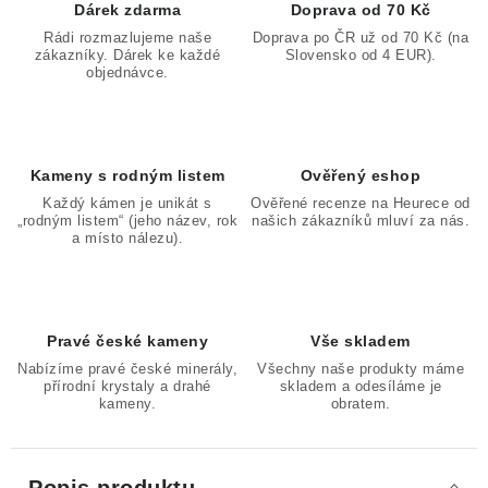
Dárek zdarma
Doprava od 70 Kč
Rádi rozmazlujeme naše
Doprava po ČR už od 70 Kč (na
zákazníky. Dárek ke každé
Slovensko od 4 EUR).
objednávce.
Kameny s rodným listem
Ověřený eshop
Každý kámen je unikát s
Ověřené recenze na Heurece od
„rodným listem“ (jeho název, rok
našich zákazníků mluví za nás.
a místo nálezu).
Pravé české kameny
Vše skladem
Nabízíme pravé české minerály,
Všechny naše produkty máme
přírodní krystaly a drahé
skladem a odesíláme je
kameny.
obratem.