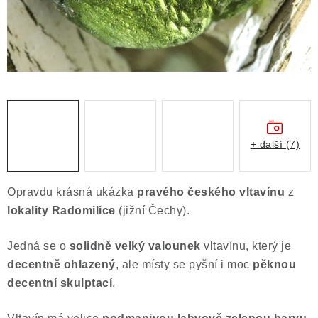
Obchodní podmínky
Podmínky ochrany osobních údajů
Poučení o právu na odstoupení od smlouvy
Puncovní značky
Výkup minerálů a drahých kamenů
Kontakt
+ další (7)
Opravdu krásná ukázka
pravého českého vltavínu
z
lokality Radomilice
(jižní Čechy).
Jedná se o
solidně velký valounek
vltavínu, který je
decentně ohlazený
, ale místy se pyšní i moc
pěknou
decentní skulptací
.