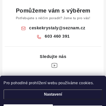
Pomůžeme vám s výběrem
Potřebujete s něčím poradit? Jsme tu pro vás!
ceskekrystaly
@
seznam.cz
603 460 391
Z
Pro pohodlné prohlížení webu používáme cookies.
á
Informace pro vás
p
Nastavení
a
Obchodní podmínky
Drahé Kameny Online
t