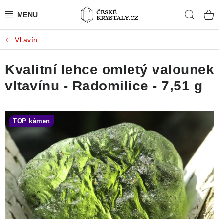
Přejít
Hleda
na
obsah
Vltavín
PŘÍRODNÍ KAMENY
Kvalitní lehce omletý valounek
BROUŠENÉ KAMENY
vltavínu - Radomilice - 7,51 g
MISTROVSKÉ KRYSTALY
ŠPERKY S KAMENY
TOP kámen
SLEVY
VIDEOGALERIE
KONTAKT