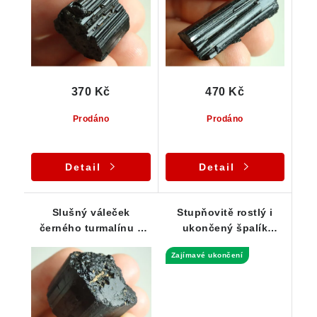
370 Kč
470 Kč
Prodáno
Prodáno
Detail
Detail
Slušný váleček
Stupňovitě rostlý i
černého turmalínu s
ukončený špalík
náznakem ukončení -
černého turmalínu
Zajímavé ukončení
37 g
skorylu