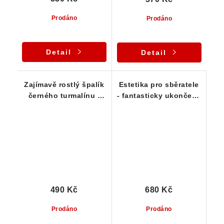
Prodáno
Prodáno
Detail
Detail
Zajímavě rostlý špalík
Estetika pro sběratele
černého turmalínu -
- fantasticky ukončený
estetika
skoryl s vysokým
leskem
490 Kč
680 Kč
Prodáno
Prodáno