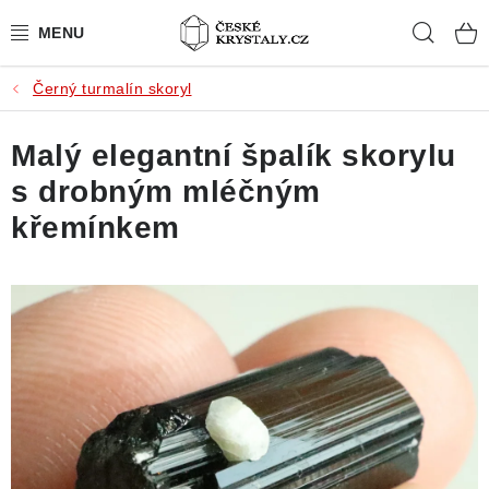
Přejít
Hleda
na
obsah
Černý turmalín skoryl
PŘÍRODNÍ KAMENY
Malý elegantní špalík skorylu
BROUŠENÉ KAMENY
s drobným mléčným
MISTROVSKÉ KRYSTALY
křemínkem
ŠPERKY S KAMENY
SLEVY
VIDEOGALERIE
KONTAKT