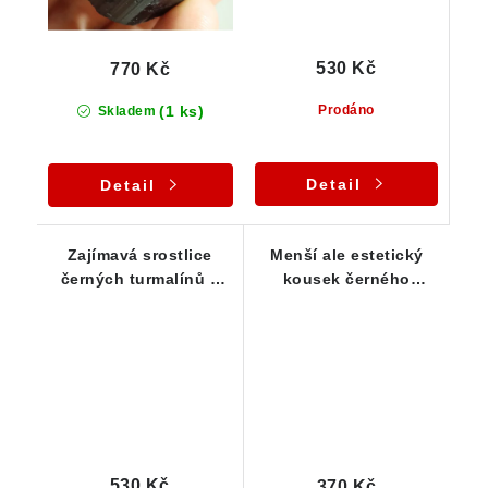
530 Kč
770 Kč
(1 ks)
Prodáno
Skladem
Detail
Detail
Zajímavá srostlice
Menší ale estetický
černých turmalínů s
kousek černého
dokonalým ukončením
turmalínu s albitem
530 Kč
370 Kč