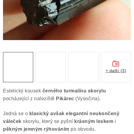
Obchodní podmínky
Podmínky ochrany osobních údajů
Poučení o právu na odstoupení od smlouvy
Puncovní značky
Výkup minerálů a drahých kamenů
Kontakt
+ další (3)
Estetický kousek
černého turmalínu skorylu
pocházející z naleziště
Pikárec
(Vysočina).
Jedná se o
klasický avšak elegantní neukončený
váleček
skorylu, který se pyšní
krásným leskem
i
pěkným jemným rýhováním
po obvodu.