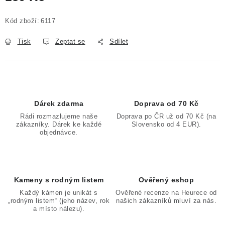
Měrná cena:
Kód zboží:
6117
Tisk
Zeptat se
Sdílet
Dárek zdarma
Doprava od 70 Kč
Rádi rozmazlujeme naše
Doprava po ČR už od 70 Kč (na
zákazníky. Dárek ke každé
Slovensko od 4 EUR).
objednávce.
Kameny s rodným listem
Ověřený eshop
Každý kámen je unikát s
Ověřené recenze na Heurece od
„rodným listem“ (jeho název, rok
našich zákazníků mluví za nás.
a místo nálezu).