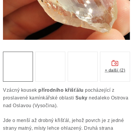
Obchodní podmínky
Podmínky ochrany osobních údajů
Poučení o právu na odstoupení od smlouvy
Puncovní značky
Výkup minerálů a drahých kamenů
Kontakt
+ další (2)
Vzácný kousek
přírodního křišťálu
pocházející z
proslavené kamínkářské oblasti
Suky
nedaleko Ostrova
nad Oslavou (Vysočina).
Jde o menší až drobný křišťál, jehož povrch je z jedné
strany matný, místy lehce ohlazený. Druhá strana