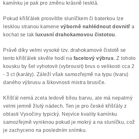
kamínku je pak pro změnu krásně lesklá.
Pokud křišťálek prosvítíte sluníčkem či baterkou lze
lesklou stranou kamene
výborně nahlédnout dovnitř
a
kochat se tak
luxusní drahokamovou čistotou
.
Právě díky velmi vysoké tzv. drahokamové čistotě se
tento křišťálek skvěle hodí na
facetový výbrus
. Z tohoto
kousku by šel vyhotovit (vybrousit) brus o velikosti cca 2
- 3 ct (karáty). Záleží však samozřejmě na typu (tvaru)
daného výbrusu a šikovnosti mistra brusiče.
Křišťál nemá zcela ledově bílou barvu, ale má nepatrný
velmi jemně žlutý nádech. Ten je pro české křišťály z
oblasti Vysočiny typický. Nejvíce kvality kamínku
samozřejmě vyniknou pokud je mokrý a na sluníčku, což
je zachyceno na posledním snímku.