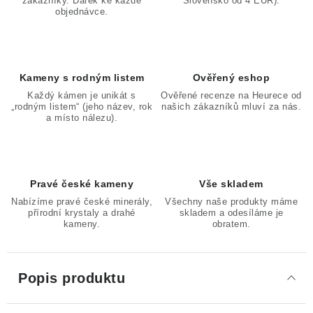
zákazníky. Dárek ke každé
Slovensko od 4 EUR).
objednávce.
Kameny s rodným listem
Ověřený eshop
Každý kámen je unikát s
Ověřené recenze na Heurece od
„rodným listem“ (jeho název, rok
našich zákazníků mluví za nás.
a místo nálezu).
Pravé české kameny
Vše skladem
Nabízíme pravé české minerály,
Všechny naše produkty máme
přírodní krystaly a drahé
skladem a odesíláme je
kameny.
obratem.
Popis produktu