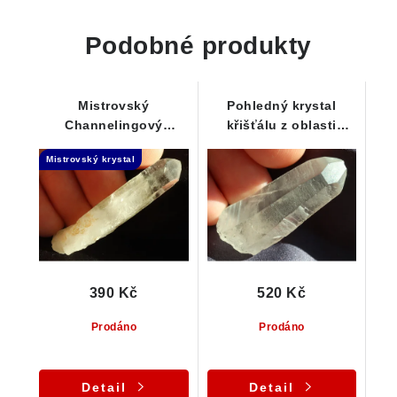
Podobné produkty
Mistrovský
Pohledný krystal
Channelingový
křišťálu z oblasti
krystalek křišťálu s
Jeseníků
Mistrovský krystal
křemennou základnou
390 Kč
520 Kč
Prodáno
Prodáno
Detail
Detail