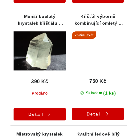
Menší buclatý
Křišťál výborně
krystalek křišťálu s
kombinující omletý a
vysokou vnitřní
lesklý povrch
Vnitřní svět
čistotou
750 Kč
390 Kč
(1 ks)
Skladem
Prodáno
Detail
Detail
Mistrovský krystalek
Kvalitní ledově bílý