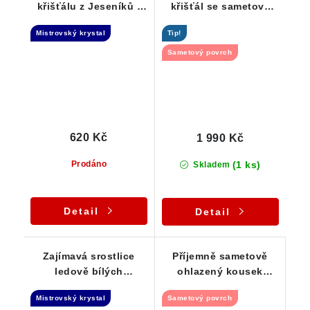
křišťálu z Jeseníků -
křišťál se sametově
Tantrická dvojice
ohlazeným povrchem
Mistrovský krystal
Tip!
Sametový povrch
620 Kč
1 990 Kč
(1 ks)
Prodáno
Skladem
Detail
Detail
Zajímavá srostlice
Příjemně sametově
ledově bílých
ohlazený kousek
krystalků křišťálu z
bílého křišťálu
Mistrovský krystal
Sametový povrch
oblasti Jeseníků