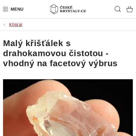
Přejít
Hleda
na
obsah
Křišťál
PŘÍRODNÍ KAMENY
Malý křišťálek s
BROUŠENÉ KAMENY
drahokamovou čistotou -
MISTROVSKÉ KRYSTALY
vhodný na facetový výbrus
ŠPERKY S KAMENY
SLEVY
VIDEOGALERIE
KONTAKT