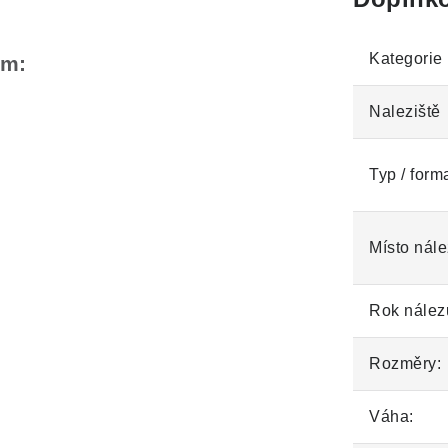
Kategorie
em:
Naleziště
Typ / form
Místo nále
Rok nález
Rozměry:
Váha: