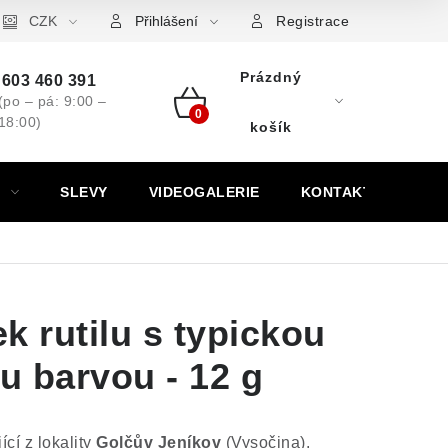
ovní značky
CZK
Výkup minerálů a drahých kamenů
Kontakt
Přihlášení
Registrace
Prázdný
603 460 391
(po – pá: 9:00 –
18:00)
Nákupní
košík
košík
SLEVY
VIDEOGALERIE
KONTAKT
k rutilu s typickou
u barvou - 12 g
cí z lokality
Golčův Jeníkov
(Vysočina).