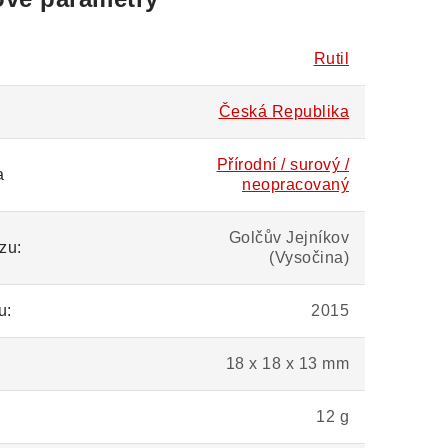
Rutil
Česká Republika
Přírodní / surový /
a
neopracovaný
Golčův Jejníkov
zu:
(Vysočina)
u:
2015
18 x 18 x 13 mm
12 g