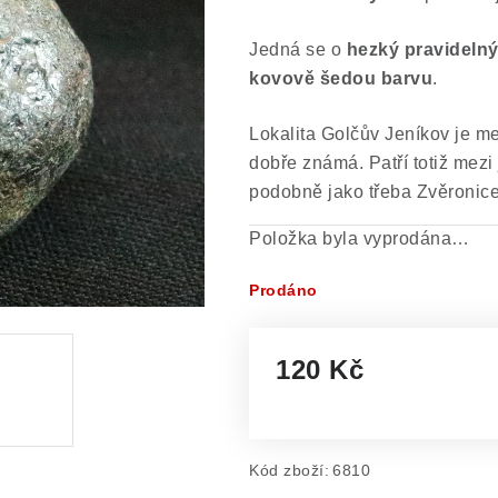
Jedná se o
hezký pravidelný 
kovově šedou barvu
.
Lokalita Golčův Jeníkov je me
dobře známá. Patří totiž mezi
podobně jako třeba Zvěronic
Položka byla vyprodána…
Prodáno
120 Kč
Měrná cena:
Kód zboží:
6810