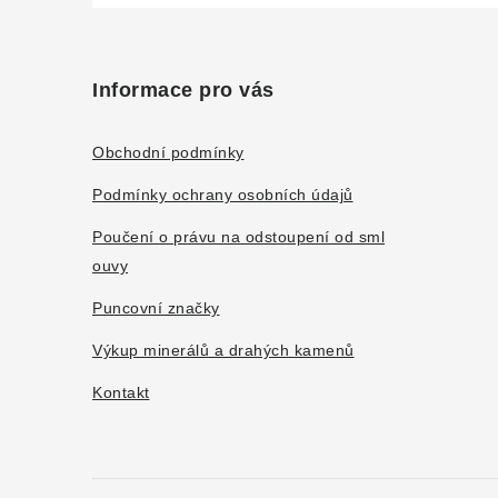
Z
á
Informace pro vás
p
a
Obchodní podmínky
t
Podmínky ochrany osobních údajů
í
Poučení o právu na odstoupení od sml
ouvy
Puncovní značky
Výkup minerálů a drahých kamenů
Kontakt