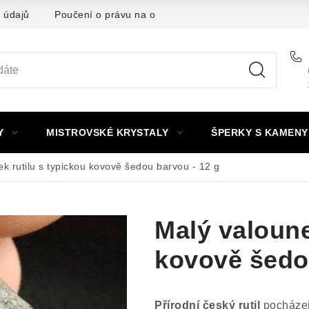
 údajů
Poučení o právu na odstoupení od smlouvy
Punc
Y
MISTROVSKÉ KRYSTALY
ŠPERKY S KAMENY
k rutilu s typickou kovově šedou barvou - 12 g
Malý valoune
kovově šedo
Přírodní český rutil
pocházejí