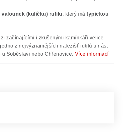
valounek (kuličku) rutilu
, který má
typickou
zi začínajícími i zkušenými kamínkáři velice
 jedno z nejvýznamějších nalezišť rutilů u nás,
e u Soběslavi nebo Chřenovice.
Více informací