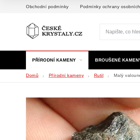
Přejít
Obchodní podmínky
Podmínky ochrany osobních
na
obsah
PŘÍRODNÍ KAMENY
BROUŠENÉ KAMEN
Domů
Přírodní kameny
Rutil
Malý valoune