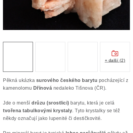
Obchodní podmínky
Podmínky ochrany osobních údajů
Poučení o právu na odstoupení od smlouvy
Puncovní značky
Výkup minerálů a drahých kamenů
Kontakt
+ další (2)
Pěkná ukázka
surového českého barytu
pocházející z
kamenolomu
Dřínová
nedaleko Tišnova (ČR).
Jde o menší
drůzu (srostlici)
barytu, která je celá
tvořena tabulkovými krystaly
. Tyto krystalky se též
někdy označují jako lupenité či destičkovité.