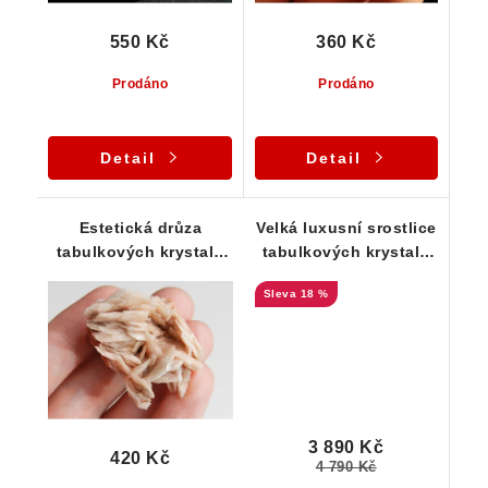
550 Kč
360 Kč
Prodáno
Prodáno
Detail
Detail
Estetická drůza
Velká luxusní srostlice
tabulkových krystalů
tabulkových krystalů
barytu
barytu - sběratelský
18 %
vzorek
3 890 Kč
420 Kč
4 790 Kč