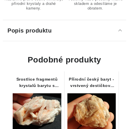
přírodní krystaly a drahé
skladem a odesíláme je
kameny.
obratem.
Popis produktu
Podobné produkty
Srostlice fragmentů
Přírodní český baryt -
krystalů barytu s
vrstvený destičkový
kouskem mateční
krystal
horniny