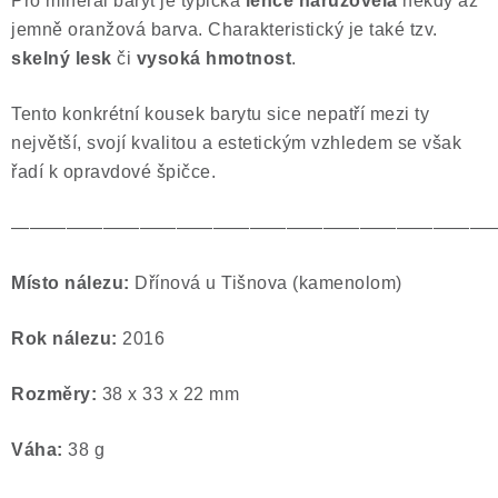
Pro minerál baryt je typická
lehce narůžovělá
někdy až
jemně oranžová barva. Charakteristický je také tzv.
skelný lesk
či
vysoká hmotnost
.
Tento konkrétní kousek barytu sice nepatří mezi ty
největší, svojí kvalitou a estetickým vzhledem se však
řadí k opravdové špičce.
——————————————————————————
Místo nálezu:
Dřínová u Tišnova (kamenolom)
Rok nálezu:
2016
Rozměry:
38 x 33 x 22 mm
Váha:
38 g