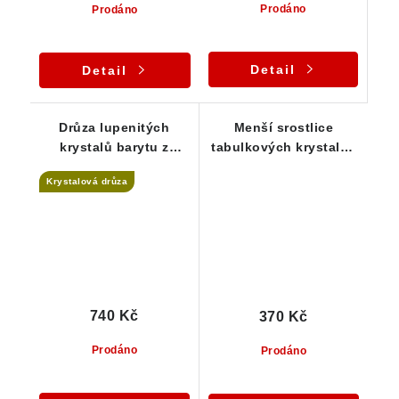
Prodáno
Prodáno
Detail
Detail
Drůza lupenitých
Menší srostlice
krystalů barytu z
tabulkových krystalků
Dřínové u Tišnova
barytu z Dřínové u
Krystalová drůza
Tišnova
740 Kč
370 Kč
Prodáno
Prodáno