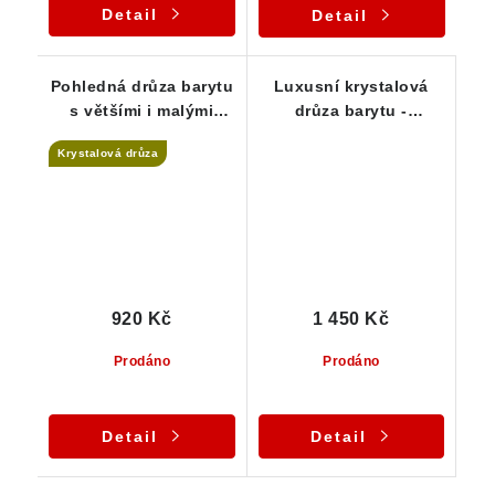
Detail
Detail
Pohledná drůza barytu
Luxusní krystalová
s většími i malými
drůza barytu -
lupenitými krystalky
sbírkový vzorek
Krystalová drůza
920 Kč
1 450 Kč
Prodáno
Prodáno
Detail
Detail