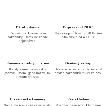
Dárek zdarma
Doprava od 70 Kč
Rádi rozmazlujeme naše
Doprava po ČR už od 70 Kč (na
zákazníky. Dárek ke každé
Slovensko od 4 EUR).
objednávce.
Kameny s rodným listem
Ověřený eshop
Každý kámen je unikát s
Ověřené recenze na Heurece od
„rodným listem“ (jeho název, rok
našich zákazníků mluví za nás.
a místo nálezu).
Pravé české kameny
Vše skladem
Nabízíme pravé české minerály,
Všechny naše produkty máme