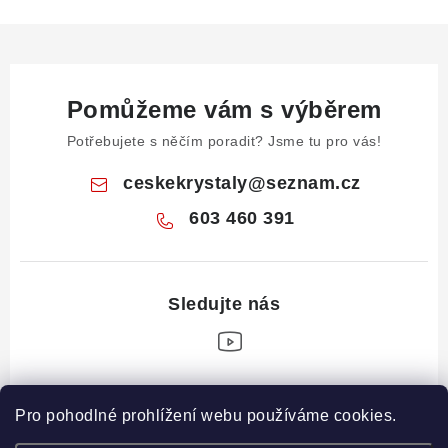
Pomůžeme vám s výběrem
Potřebujete s něčím poradit? Jsme tu pro vás!
ceskekrystaly
@
seznam.cz
603 460 391
Z
Pro pohodlné prohlížení webu používáme cookies.
á
Informace pro vás