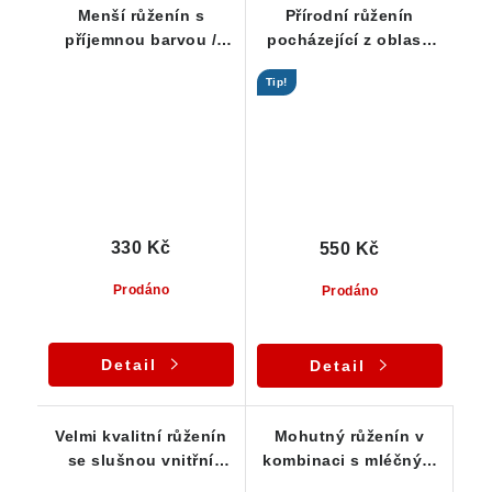
Menší růženín s
Přírodní růženín
příjemnou barvou /
pocházející z oblasti
decentní fialový
Vysočiny
Tip!
nádech - Bory
330 Kč
550 Kč
Prodáno
Prodáno
Detail
Detail
Velmi kvalitní růženín
Mohutný růženín v
se slušnou vnitřní
kombinaci s mléčným
čistotou a půvabnou
křemenem - 1,5 kg