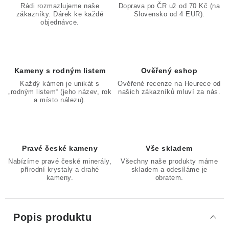
Rádi rozmazlujeme naše
Doprava po ČR už od 70 Kč (na
zákazníky. Dárek ke každé
Slovensko od 4 EUR).
objednávce.
Kameny s rodným listem
Ověřený eshop
Každý kámen je unikát s
Ověřené recenze na Heurece od
„rodným listem“ (jeho název, rok
našich zákazníků mluví za nás.
a místo nálezu).
Pravé české kameny
Vše skladem
Nabízíme pravé české minerály,
Všechny naše produkty máme
přírodní krystaly a drahé
skladem a odesíláme je
kameny.
obratem.
Popis produktu