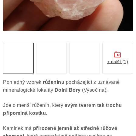
Obchodní podmínky
Podmínky ochrany osobních údajů
Poučení o právu na odstoupení od smlouvy
Puncovní značky
Výkup minerálů a drahých kamenů
Kontakt
+ další (1)
Pohledný vzorek
růženínu
pocházející z uznávané
mineralogické lokality
Dolní Bory
(Vysočina).
Jde o menší růženín, který
svým tvarem tak trochu
připomíná kostku
.
Kamínek má
přirozené jemně až středně růžové