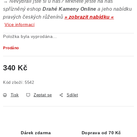
→
Nevybrali jste si u nás? Mrkněte ještě na náš
spřízněný eshop
Drahé Kameny Online
a jeho nabídku
pravých českých růženínů
» zobrazit nabídku «
Více informací
Položka byla vyprodána…
Prodáno
340 Kč
Měrná cena:
Kód zboží:
5542
Tisk
Zeptat se
Sdílet
Dárek zdarma
Doprava od 70 Kč