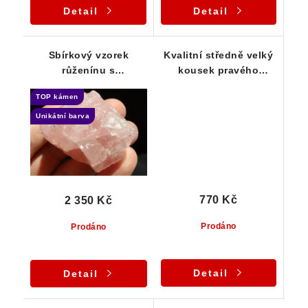
Detail
Detail
Sbírkový vzorek
Kvalitní středně velký
růženínu s
kousek pravého
fantastickou barvou a
českého růženínu
TOP kámen
solidní čistotou
Unikátní barva
770 Kč
2 350 Kč
Prodáno
Prodáno
Detail
Detail