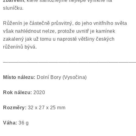
zbarvení
, které samozřejmě nejlépe vynikne na
sluníčku.
Růženín je částečně průsvitný, do jeho vnitřního světa
však nahlédnout nelze, protože uvnitř je kamínek
zakalený jak už tomu u naprosté většiny českých
růženínů bývá.
——————————————————————————
Místo nálezu:
Dolní Bory (Vysočina)
Rok nálezu:
2020
Rozměry:
32
x 27 x 25 mm
Váha:
36
g