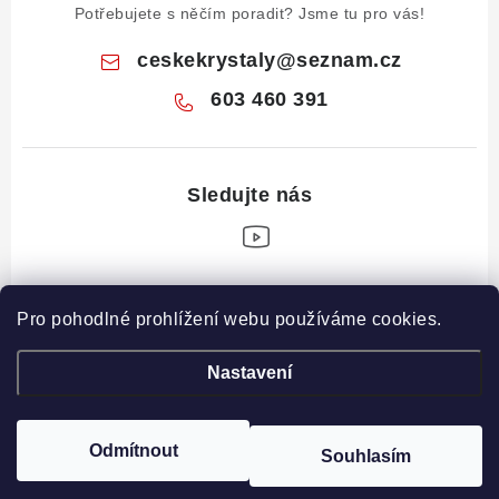
Potřebujete s něčím poradit? Jsme tu pro vás!
ceskekrystaly
@
seznam.cz
603 460 391
Z
Pro pohodlné prohlížení webu používáme cookies.
á
Informace pro vás
p
Nastavení
a
Obchodní podmínky
Drahé Kameny Online
t
Podmínky ochrany osobních údajů
í
Odmítnout
Souhlasím
Copyright 2026
České krystaly
. Všechna práva vyhrazena.
Poučení o právu na odstoupení od smlouvy
Vytvořil Shoptet