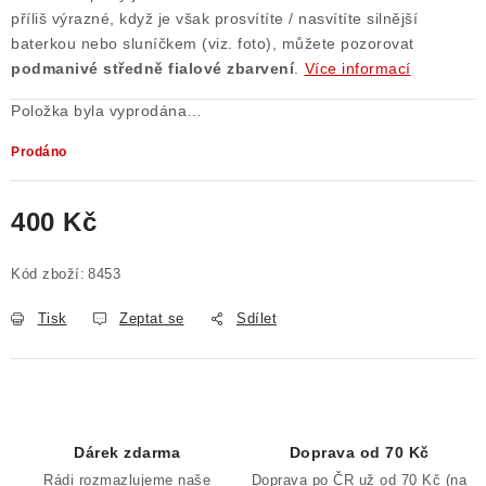
příliš výrazné, když je však prosvítíte / nasvítíte silnější
baterkou nebo sluníčkem (viz. foto), můžete pozorovat
podmanivé středně fialové zbarvení
.
Více informací
Položka byla vyprodána…
Prodáno
400 Kč
Měrná cena:
Kód zboží:
8453
Tisk
Zeptat se
Sdílet
Dárek zdarma
Doprava od 70 Kč
Rádi rozmazlujeme naše
Doprava po ČR už od 70 Kč (na