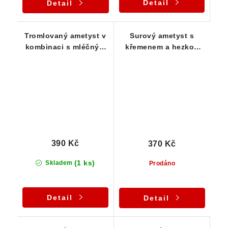
Detail
Detail
Tromlovaný ametyst v
Surový ametyst s
kombinaci s mléčným
křemenem a hezkou
křemenem - Český
hradbovou kresbou -
kámen
Vysočina
390 Kč
370 Kč
(1 ks)
Skladem
Prodáno
Detail
Detail