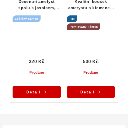
Decentní ametyst
Kvalitní kousek
spolu s jaspisem,
ametystu s křemenem
křemenem a křišťálem
a jaspisem
Leštěný kámen
Tip!
Tromlovaný kámen
320 Kč
530 Kč
Prodáno
Prodáno
Detail
Detail