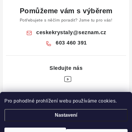
Pomůžeme vám s výběrem
Potřebujete s něčím poradit? Jsme tu pro vás!
ceskekrystaly
@
seznam.cz
603 460 391
Z
Pro pohodlné prohlížení webu používáme cookies.
á
Informace pro vás
p
Nastavení
a
Obchodní podmínky
Drahé Kameny Online
t
Podmínky ochrany osobních údajů