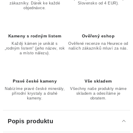
zákazníky. Dárek ke každé
Slovensko od 4 EUR).
objednávce.
Kameny s rodným listem
Ověřený eshop
Každý kámen je unikát s
Ověřené recenze na Heurece od
„rodným listem“ (jeho název, rok
našich zákazníků mluví za nás.
a místo nálezu).
Pravé české kameny
Vše skladem
Nabízíme pravé české minerály,
Všechny naše produkty máme
přírodní krystaly a drahé
skladem a odesíláme je
kameny.
obratem.
Popis produktu