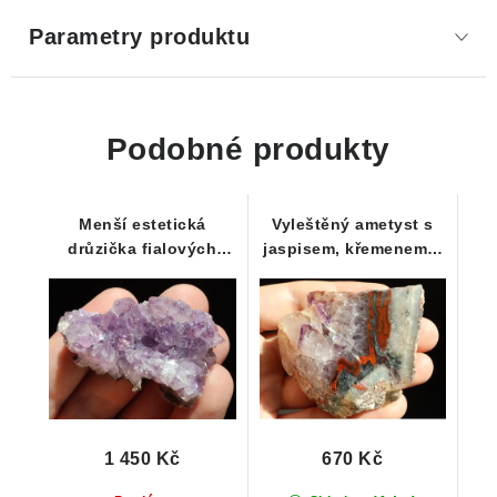
Parametry produktu
Podobné produkty
Menší estetická
Vyleštěný ametyst s
drůzička fialových
jaspisem, křemenem a
krystalků ametystu
křišťálem - barevná
duha
1 450 Kč
670 Kč