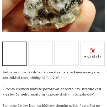
Obchodní podmínky
Podmínky ochrany osobních údajů
Poučení o právu na odstoupení od smlouvy
Puncovní značky
Výkup minerálů a drahých kamenů
Kontakt
+ další (1)
Jedná se o
menší drůzičku se dvěma špičkami ametystu
,
kde základ tvoří mléčný až šedý křemen.
V tomto křemeni můžete pozorovat decentní tzv.
hradbovou
kresbu
černého morionu
(vzácný druh tmavé záhnědy).
Samotné špičky jsou na běžném denním světle / ve stínu ne