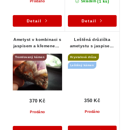
(1 ks)
Prodáno
Skladem
Detail
Detail
Ametyst v kombinaci s
Leštěná drůzička
jaspisem a křemenem -
ametystu s jaspisem,
Krušné hory
křemenem a hematitem
Tromlovaný kámen
Krystalová drůza
Leštěný kámen
350 Kč
370 Kč
Prodáno
Prodáno