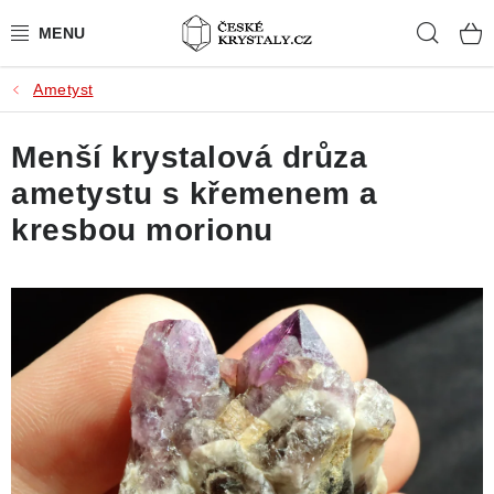
Přejít
Hleda
na
obsah
Ametyst
PŘÍRODNÍ KAMENY
Menší krystalová drůza
BROUŠENÉ KAMENY
ametystu s křemenem a
MISTROVSKÉ KRYSTALY
kresbou morionu
ŠPERKY S KAMENY
SLEVY
VIDEOGALERIE
KONTAKT