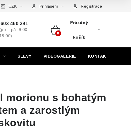
ovní značky
CZK
Výkup minerálů a drahých kamenů
Kontakt
Přihlášení
Registrace
Prázdný
603 460 391
(po – pá: 9:00 –
18:00)
Nákupní
košík
košík
SLEVY
VIDEOGALERIE
KONTAKT
al morionu s bohatým
tem a zarostlým
skovitu