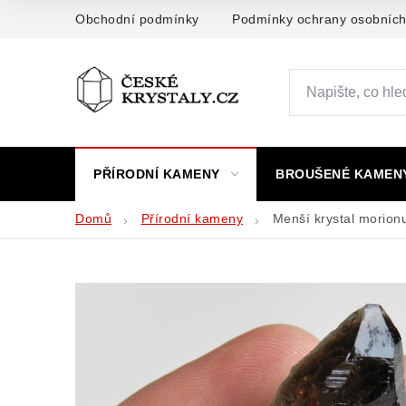
Přejít
Obchodní podmínky
Podmínky ochrany osobních
na
obsah
PŘÍRODNÍ KAMENY
BROUŠENÉ KAMEN
Domů
Přírodní kameny
Menší krystal morion