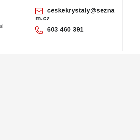
ceskekrystaly
@
sezna
m.cz
s!
603 460 391