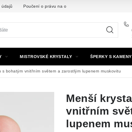
 údajů
Poučení o právu na odstoupení od smlouvy
Punc
Y
MISTROVSKÉ KRYSTALY
ŠPERKY S KAMENY
u s bohatým vnitřním světem a zarostlým lupenem muskovitu
Menší kryst
vnitřním svě
lupenem mu