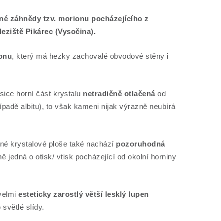
né záhnědy tzv. morionu pocházejícího z
eziště Pikárec (Vysočina).
ionu
, který má hezky zachovalé obvodové stěny i
sice horní část krystalu
netradičně otlačená
od
ípadě albitu), to však kameni nijak výrazně neubírá
dné krystalové ploše také nachází
pozoruhodná
ě jedná o otisk/ vtisk pocházející od okolní horniny
velmi
esteticky zarostlý větší lesklý lupen
 světlé slídy.