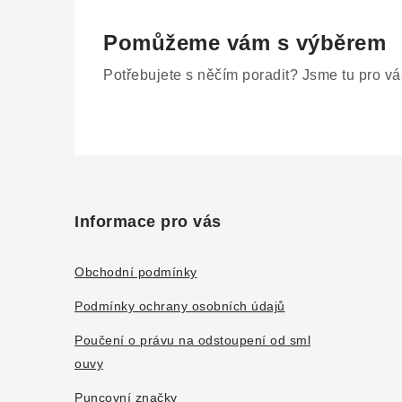
Pomůžeme vám s výběrem
Potřebujete s něčím poradit? Jsme tu pro vá
Z
á
Informace pro vás
p
a
Obchodní podmínky
t
Podmínky ochrany osobních údajů
í
Poučení o právu na odstoupení od sml
ouvy
Puncovní značky