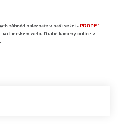
ých záhněd naleznete v naší sekci -
PRODEJ
m partnerském webu Drahé kameny online v
.