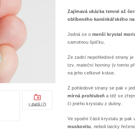
Zajímavá ukázka temné až čer
oblíbeného kamínkářského nal
Jedná se o
menší krystal mor
samotnou špičku.
Ze zadní nepohledové strany je 
tzv. mateční horniny (v tomto př
na jeho celkové kráse.
Z pohledové strany se pak v je
mírná prohlubeň
a též se zřejm
či jiného krystalu z dutiny.
+ další (7)
Ve spodní části krystalu je pak 
muskovitu
, neboli laicky řečeno