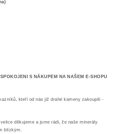
na)
É SPOKOJENI S NÁKUPEM NA NAŠEM E-SHOPU
kazníků, kteří od nás již drahé kameny zakoupili -
elice děkujeme a jsme rádi, že naše minerály
m blízkým.