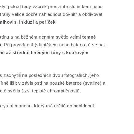
klý, pokud tedy vzorek prosvítíte sluníčkem nebo
rany velice dobře nahlédnout dovnitř a obdivovat
mlhovin, inkluzí a peříček
.
tínu a na běžném denním světle velmi
temně
u
. Při prosvícení (sluníčkem nebo baterkou) se pak
ně až středně hnědými tóny s kouřovým
 zachytili na posledních dvou fotografiích, jeho
ě lišit v závislosti na použité baterce (svítilně) a
otě světla (tzv. teplotě chromatičnosti).
rystal morionu, který má určitě co nabídnout.