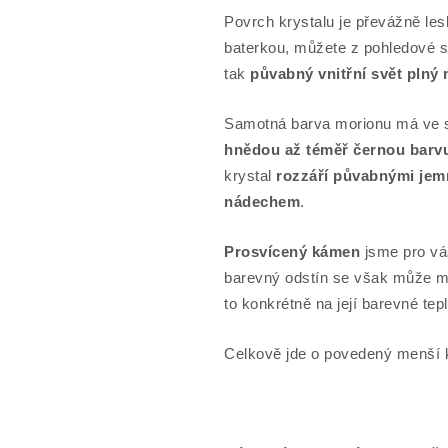
Povrch krystalu je převážně les
baterkou, můžete z pohledové st
tak
půvabný vnitřní svět plný 
Samotná barva morionu má ve s
hnědou až téměř černou barv
krystal
rozzáří půvabnými jem
nádechem
.
Prosvícený kámen
jsme pro vás
barevný odstín se však může mírn
to konkrétně na její barevné tepl
Celkově jde o povedený menší k