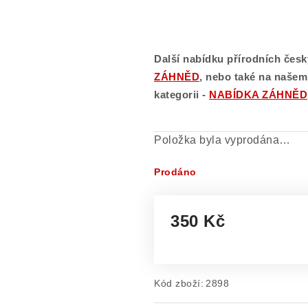
Další nabídku přírodních česk
ZÁHNĚD
, nebo také na naše
kategorii -
NABÍDKA ZÁHNĚD
Položka byla vyprodána…
Prodáno
350 Kč
Měrná cena:
Kód zboží:
2898