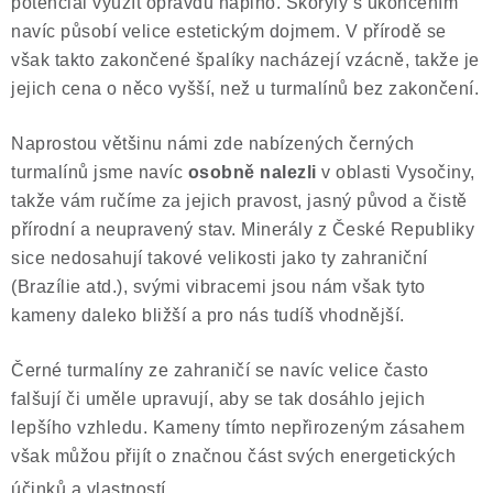
potenciál využít opravdu naplno. Skoryly s ukončením
navíc působí velice estetickým dojmem. V přírodě se
však takto zakončené špalíky nacházejí vzácně, takže je
jejich cena o něco vyšší, než u turmalínů bez zakončení.
Naprostou většinu námi zde nabízených černých
turmalínů jsme navíc
osobně nalezli
v oblasti Vysočiny,
takže vám ručíme za jejich pravost, jasný původ a čistě
přírodní a neupravený stav. Minerály z České Republiky
sice nedosahují takové velikosti jako ty zahraniční
(Brazílie atd.), svými vibracemi jsou nám však tyto
kameny daleko bližší a pro nás tudíš vhodnější.
Černé turmalíny ze zahraničí se navíc velice často
falšují či uměle upravují, aby se tak dosáhlo jejich
lepšího vzhledu. Kameny tímto nepřirozeným zásahem
však můžou přijít o značnou část svých energetických
účinků a vlastností.