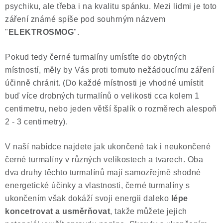
psychiku, ale třeba i na kvalitu spánku. Mezi lidmi je toto
záření známé spíše pod souhrným názvem
"
ELEKTROSMOG
".
Pokud tedy černé turmalíny umístíte do obytných
místností, měly by Vás proti tomuto nežádoucímu záření
účinně chránit. (Do každé místnosti je vhodné umístit
buď více drobných turmalínů o velikosti cca kolem 1
centimetru, nebo jeden větší špalík o rozměrech alespoň
2 - 3 centimetry).
V naší nabídce najdete jak ukončené tak i neukončené
černé turmalíny v různých velikostech a tvarech. Oba
dva druhy těchto turmalínů mají samozřejmě shodné
energetické účinky a vlastnosti, černé turmalíny s
ukončením však dokáží svoji energii daleko
lépe
koncetrovat a usměrňovat
, takže můžete jejich