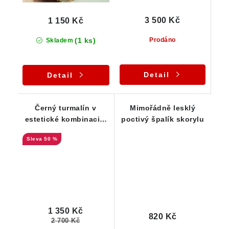
3 500 Kč
1 150 Kč
(1 ks)
Prodáno
Skladem
Detail
Detail
Černý turmalín v
Mimořádně lesklý
estetické kombinaci s
poctivý špalík skorylu
albitem, ortoklasem,
50 %
muskovitem a drobnou
záhnědou
1 350 Kč
820 Kč
2 700 Kč