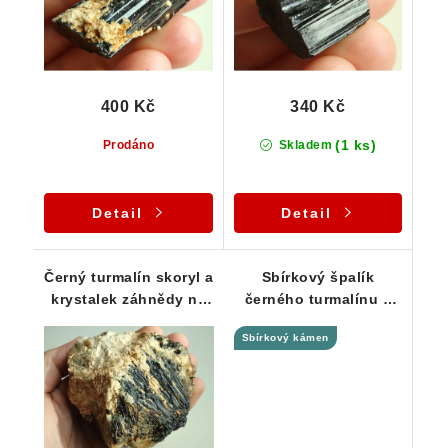
400 Kč
340 Kč
(1 ks)
Prodáno
Skladem
Detail
Detail
Černý turmalín skoryl a
Sbírkový špalík
krystalek záhnědy na
černého turmalínu s
větší mateční hornině
dokonalým
Sbírkový kámen
zakončením