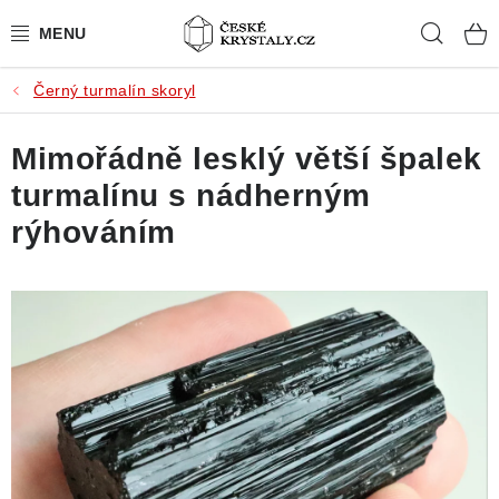
Přejít
Hleda
na
obsah
Černý turmalín skoryl
PŘÍRODNÍ KAMENY
Mimořádně lesklý větší špalek
BROUŠENÉ KAMENY
turmalínu s nádherným
MISTROVSKÉ KRYSTALY
rýhováním
ŠPERKY S KAMENY
SLEVY
VIDEOGALERIE
KONTAKT