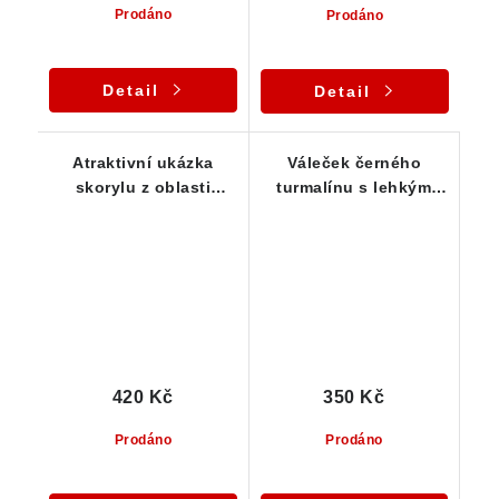
Prodáno
Prodáno
Detail
Detail
Atraktivní ukázka
Váleček černého
skorylu z oblasti
turmalínu s lehkým
Vysočiny / Pikárec - 13
limonitem a albitem
g
420 Kč
350 Kč
Prodáno
Prodáno