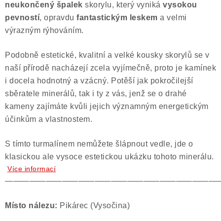
neukončený špalek
skorylu, který vyniká
vysokou
pevností
, opravdu
fantastickým leskem
a velmi
výrazným rýhováním.
Podobně estetické, kvalitní a velké kousky skorylů se v
naší přírodě nacházejí zcela vyjímečně, proto je kamínek
i docela hodnotný a vzácný. Potěší jak pokročilejší
sběratele minerálů, tak i ty z vás, jenž se o drahé
kameny zajímáte kvůli jejich významným energetickým
účinkům a vlastnostem.
S tímto turmalínem nemůžete šlápnout vedle, jde o
klasickou ale vysoce estetickou ukázku tohoto minerálu.
Více informací
——————————————————————————
Místo nálezu:
Pikárec (Vysočina)