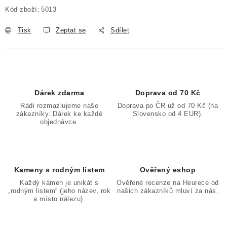
Kód zboží:
5013
Tisk
Zeptat se
Sdílet
Dárek zdarma
Doprava od 70 Kč
Rádi rozmazlujeme naše
Doprava po ČR už od 70 Kč (na
zákazníky. Dárek ke každé
Slovensko od 4 EUR).
objednávce.
Kameny s rodným listem
Ověřený eshop
Každý kámen je unikát s
Ověřené recenze na Heurece od
„rodným listem“ (jeho název, rok
našich zákazníků mluví za nás.
a místo nálezu).