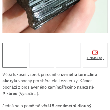
Obchodní podmínky
Podmínky ochrany osobních údajů
Poučení o právu na odstoupení od smlouvy
Puncovní značky
Výkup minerálů a drahých kamenů
Kontakt
+ další (3)
Větší luxusní vzorek přírodního
černého turmalínu
skorylu
vhodhý pro sběratele i ezoteriky. Kámen
pochází z proslaveného kamínkářského naleziště
Pikárec
(Vysočina).
Jedná se o poměrně
větší 5 centimetrů dlouhý