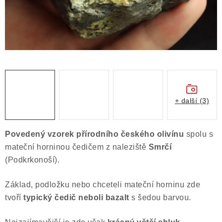
Obchodní podmínky
Podmínky ochrany osobních údajů
Poučení o právu na odstoupení od smlouvy
Puncovní značky
Výkup minerálů a drahých kamenů
Kontakt
+ další (3)
Povedený vzorek přírodního českého olivínu
spolu s
mateční horninou čedičem z naleziště
Smrčí
(Podkrkonoší).
Základ, podložku nebo chceteli mateční horninu zde
tvoří
typický čedič neboli bazalt
s šedou barvou.