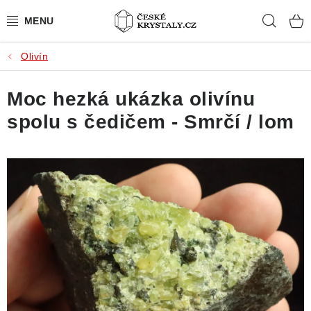
Přejít
Hleda
na
obsah
Olivín
PŘÍRODNÍ KAMENY
Moc hezká ukázka olivínu
BROUŠENÉ KAMENY
spolu s čedičem - Smrčí / lom
MISTROVSKÉ KRYSTALY
ŠPERKY S KAMENY
SLEVY
VIDEOGALERIE
KONTAKT