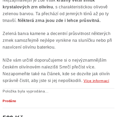
Nejzajímavější je zde však
krásný větší shluk
krystalových zrn olivínu
, s charakteristickou olivově
zelenou barvou. Ta přechází od jemných tónů až po ty
tmavší.
Některá zrna jsou zde i lehce průsvitná.
Zelená barva kamene a decentní průsvitnost některých
zrnek samozřejmě nejlépe vynikne na sluníčku nebo při
nasvícení olivínu baterkou.
Níže vám určitě doporučujeme si o nejvýznamnějším
českém olivínovém nalezišti Smrčí přečíst více.
Nezapomeňte také na článek, kde se dozvíte jak olivín
správně čistit, aby jste si jej nepoškodili.
Více informací
Položka byla vyprodána…
Prodáno