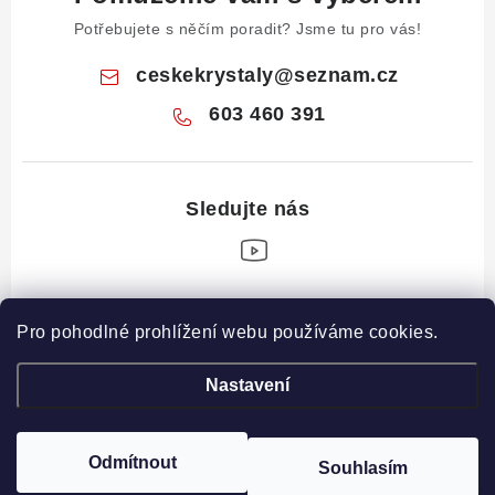
Potřebujete s něčím poradit? Jsme tu pro vás!
ceskekrystaly
@
seznam.cz
603 460 391
Z
Pro pohodlné prohlížení webu používáme cookies.
á
Informace pro vás
p
Nastavení
a
Obchodní podmínky
Drahé Kameny Online
t
Podmínky ochrany osobních údajů
í
Odmítnout
Souhlasím
Copyright 2026
České krystaly
. Všechna práva vyhrazena.
Poučení o právu na odstoupení od smlouvy
Vytvořil Shoptet