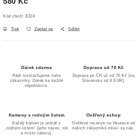
580 Kč
Měrná cena:
Kód zboží:
8324
Tisk
Zeptat se
Sdílet
Dárek zdarma
Doprava od 70 Kč
Rádi rozmazlujeme naše
Doprava po ČR už od 70 Kč (na
zákazníky. Dárek ke každé
Slovensko od 4 EUR).
objednávce.
Kameny s rodným listem
Ověřený eshop
Každý kámen je unikát s
Ověřené recenze na Heurece od
„rodným listem“ (jeho název, rok
našich zákazníků mluví za nás.
a místo nálezu).