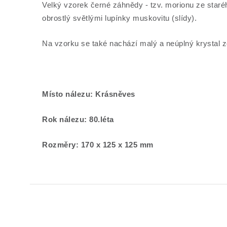
Velký vzorek černé záhnědy - tzv. morionu ze staréh
obrostlý světlými lupínky muskovitu (slídy).
Na vzorku se také nachází malý a neúplný krystal ze
Místo nálezu: Krásněves
Rok nálezu: 80.léta
Rozměry: 170 x 125 x 125 mm