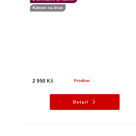
Kámen na brus
2 950 Kč
Prodáno
Detail