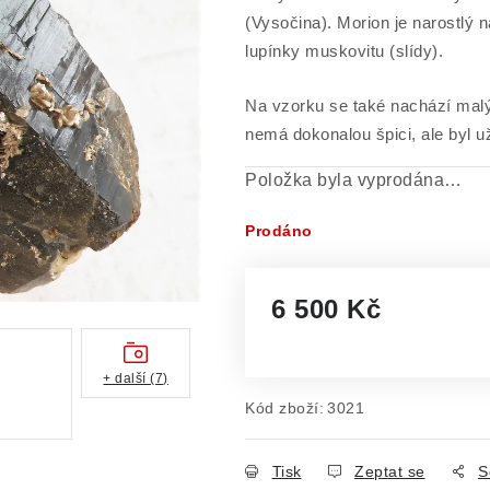
(Vysočina). Morion je narostlý n
lupínky muskovitu (slídy).
Na vzorku se také nachází malý 
nemá dokonalou špici, ale byl u
Položka byla vyprodána…
Prodáno
6 500 Kč
Měrná cena:
+ další (7)
Kód zboží:
3021
Tisk
Zeptat se
S