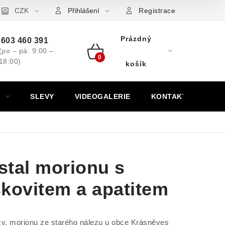
ovní značky
CZK
Výkup minerálů a drahých kamenů
Kontakt
Přihlášení
Registrace
Prázdný
603 460 391
(po – pá: 9:00 –
18:00)
Nákupní
košík
košík
SLEVY
VIDEOGALERIE
KONTAKT
stal morionu s
kovitem a apatitem
zv. morionu ze starého nálezu u obce Krásněves