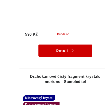
590 Kč
Prodáno
Detail
Drahokamově čistý fragment krystalu
morionu - Samoléčitel
Mistrovský krystal
Drahokamový kámen