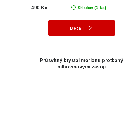
490 Kč
(1 ks)
Skladem
Detail
Průsvitný krystal morionu protkaný
mlhovinovými závoji