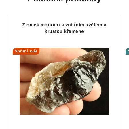
Zlomek morionu s vnitřním světem a
krustou křemene
Vnitřní svět