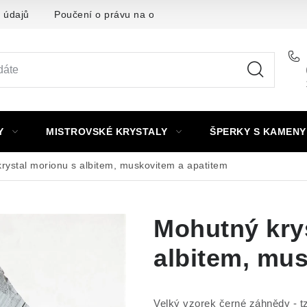
 údajů
Poučení o právu na odstoupení od smlouvy
Punc
Y
MISTROVSKÉ KRYSTALY
ŠPERKY S KAMENY
rystal morionu s albitem, muskovitem a apatitem
Mohutný kry
albitem, mus
Velký vzorek černé záhnědy - t