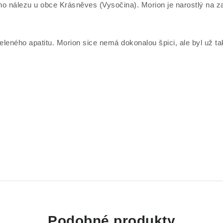
o nálezu u obce Krásněves (Vysočina). Morion je narostlý na za
leného apatitu. Morion sice nemá dokonalou špici, ale byl už ta
Podobné produkty