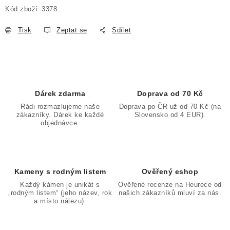
Kód zboží:
3378
Tisk
Zeptat se
Sdílet
Dárek zdarma
Doprava od 70 Kč
Rádi rozmazlujeme naše
Doprava po ČR už od 70 Kč (na
zákazníky. Dárek ke každé
Slovensko od 4 EUR).
objednávce.
Kameny s rodným listem
Ověřený eshop
Každý kámen je unikát s
Ověřené recenze na Heurece od
„rodným listem“ (jeho název, rok
našich zákazníků mluví za nás.
a místo nálezu).