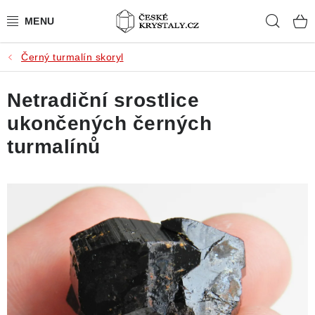
Přejít
Hleda
na
obsah
Černý turmalín skoryl
PŘÍRODNÍ KAMENY
Netradiční srostlice
BROUŠENÉ KAMENY
ukončených černých
MISTROVSKÉ KRYSTALY
turmalínů
ŠPERKY S KAMENY
SLEVY
VIDEOGALERIE
KONTAKT