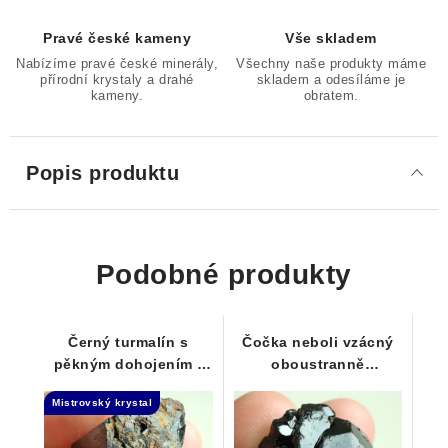
Pravé české kameny
Vše skladem
Nabízíme pravé české minerály,
Všechny naše produkty máme
přírodní krystaly a drahé
skladem a odesíláme je
kameny.
obratem.
Popis produktu
Podobné produkty
Černý turmalín s
Čočka neboli vzácný
pěkným dohojením -
oboustranně
Samoléčitel
ukončený černý
Mistrovský krystal
turmalín