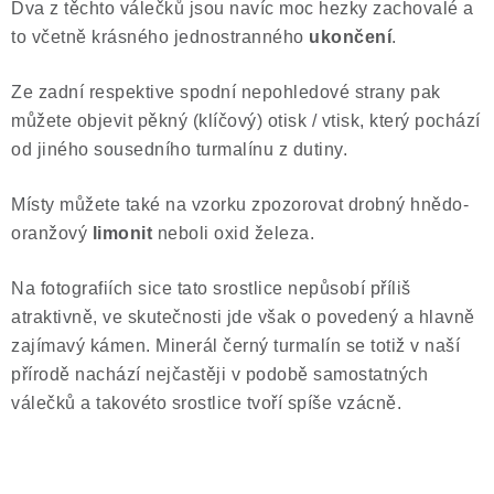
Dva z těchto válečků jsou navíc moc hezky zachovalé a
to včetně krásného jednostranného
ukončení
.
Ze zadní respektive spodní nepohledové strany pak
můžete objevit pěkný (klíčový) otisk / vtisk, který pochází
od jiného sousedního turmalínu z dutiny.
Místy můžete také na vzorku zpozorovat drobný hnědo-
oranžový
limonit
neboli oxid železa.
Na fotografiích sice tato srostlice nepůsobí příliš
atraktivně, ve skutečnosti jde však o povedený a hlavně
zajímavý kámen. Minerál černý turmalín se totiž v naší
přírodě nachází nejčastěji v podobě samostatných
válečků a takovéto srostlice tvoří spíše vzácně.