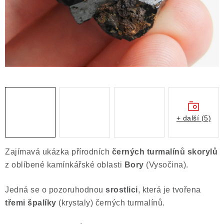
Obchodní podmínky
Podmínky ochrany osobních údajů
Poučení o právu na odstoupení od smlouvy
Puncovní značky
Výkup minerálů a drahých kamenů
Kontakt
+ další (5)
Zajímavá ukázka přírodních
černých turmalínů skorylů
z oblíbené kamínkářské oblasti
Bory
(Vysočina).
Jedná se o pozoruhodnou
srostlici
, která je tvořena
třemi špalíky
(krystaly) černých turmalínů.