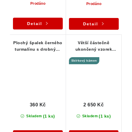
Prodáno
Prodáno
Detail
Detail
Plochý špalek černého
Větší částečně
turmalínu s drobnými
ukončený vzorek
klíčovými vtisky - 26 g
skorylu pro sběratele -
Sbírkový kámen
89 g
360 Kč
2 650 Kč
(1 ks)
(1 ks)
Skladem
Skladem