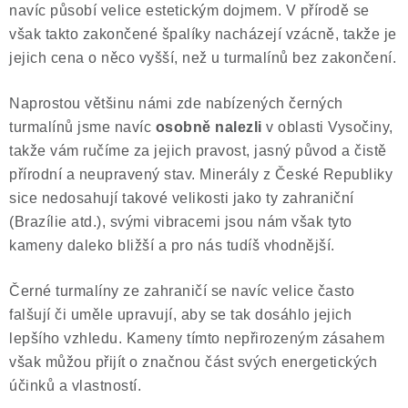
navíc působí velice estetickým dojmem. V přírodě se
však takto zakončené špalíky nacházejí vzácně, takže je
jejich cena o něco vyšší, než u turmalínů bez zakončení.
Naprostou většinu námi zde nabízených černých
turmalínů jsme navíc
osobně nalezli
v oblasti Vysočiny,
takže vám ručíme za jejich pravost, jasný původ a čistě
přírodní a neupravený stav. Minerály z České Republiky
sice nedosahují takové velikosti jako ty zahraniční
(Brazílie atd.), svými vibracemi jsou nám však tyto
kameny daleko bližší a pro nás tudíš vhodnější.
Černé turmalíny ze zahraničí se navíc velice často
falšují či uměle upravují, aby se tak dosáhlo jejich
lepšího vzhledu. Kameny tímto nepřirozeným zásahem
však můžou přijít o značnou část svých energetických
účinků a vlastností.