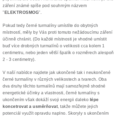
záření známé spíše pod souhrným názvem
"
ELEKTROSMOG
".
Pokud tedy černé turmalíny umístíte do obytných
místností, měly by Vás proti tomuto nežádoucímu záření
účinně chránit. (Do každé místnosti je vhodné umístit
buď více drobných turmalínů o velikosti cca kolem 1
centimetru, nebo jeden větší špalík o rozměrech alespoň
2 - 3 centimetry).
V naší nabídce najdete jak ukončené tak i neukončené
černé turmalíny v různých velikostech a tvarech. Oba
dva druhy těchto turmalínů mají samozřejmě shodné
energetické účinky a vlastnosti, černé turmalíny s
ukončením však dokáží svoji energii daleko
lépe
koncetrovat a usměrňovat
, takže můžete jejich
potenciál využít opravdu naplno. Skoryly s ukončením