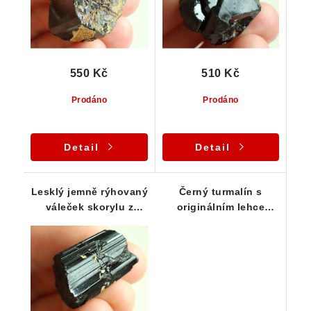
550 Kč
510 Kč
Prodáno
Prodáno
Detail
Detail
Lesklý jemně rýhovaný
Černý turmalín s
váleček skorylu z
originálním lehce
Vysočiny
stupňovitým
ukončením