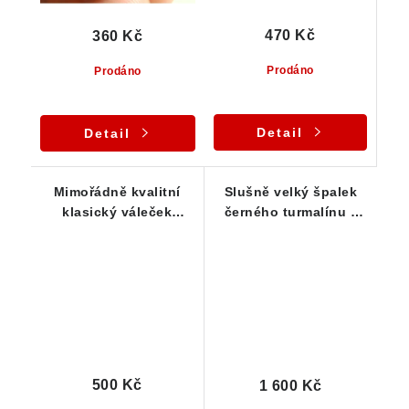
470 Kč
360 Kč
Prodáno
Prodáno
Detail
Detail
Mimořádně kvalitní
Slušně velký špalek
klasický váleček
černého turmalínu z
černého turmalínu - 18
České Republiky
g
500 Kč
1 600 Kč