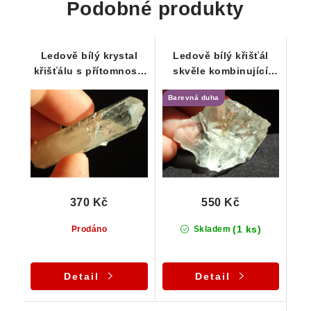
Podobné produkty
Ledově bílý krystal
Ledově bílý křišťál
křišťálu s přítomností
skvěle kombinující
mléčného křemene
matný a lesklý povrch
Barevná duha
370 Kč
550 Kč
(1 ks)
Prodáno
Skladem
Detail
Detail