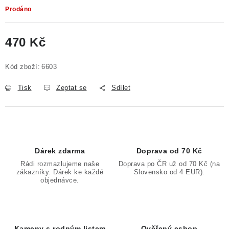
Prodáno
470 Kč
Měrná cena:
Kód zboží:
6603
Tisk
Zeptat se
Sdílet
Dárek zdarma
Doprava od 70 Kč
Rádi rozmazlujeme naše
Doprava po ČR už od 70 Kč (na
zákazníky. Dárek ke každé
Slovensko od 4 EUR).
objednávce.
Kameny s rodným listem
Ověřený eshop