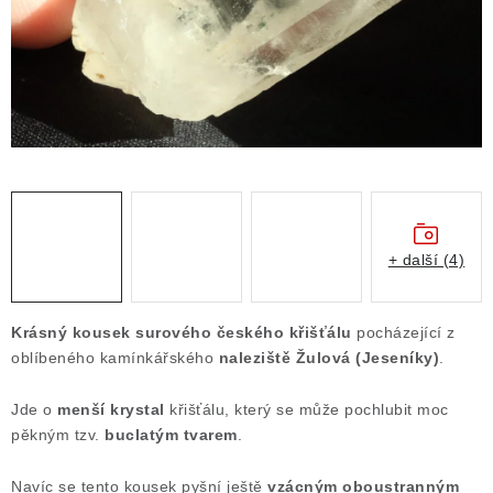
Obchodní podmínky
Podmínky ochrany osobních údajů
Poučení o právu na odstoupení od smlouvy
Puncovní značky
Výkup minerálů a drahých kamenů
Kontakt
+ další (4)
Krásný kousek surového českého křišťálu
pocházející z
oblíbeného kamínkářského
naleziště Žulová (Jeseníky)
.
Jde o
menší krystal
křišťálu, který se může pochlubit moc
pěkným tzv.
buclatým tvarem
.
Navíc se tento kousek pyšní ještě
vzácným oboustranným