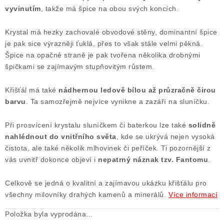
vyvinutím
, takže má špice na obou svých koncích.
Krystal má hezky zachovalé obvodové stěny, dominantní špice
je pak sice výrazněji ťuklá, přes to však stále velmi pěkná.
Špice na opačné straně je pak tvořena několika drobnými
špičkami se zajímavým stupňovitým růstem.
Křišťál má také
nádhernou ledově bílou až průzračně čirou
barvu
. Ta samozřejmě nejvíce vynikne a zazáří na sluníčku.
Při prosvícení krystalu sluníčkem či baterkou lze také
solidně
nahlédnout do vnitřního světa
, kde se ukrývá nejen vysoká
čistota, ale také několik mlhovinek či peříček. Ti pozornější z
vás uvnitř dokonce objeví i
nepatrný náznak tzv. Fantomu
.
Celkově se jedná o kvalitní a zajímavou ukázku křišťálu pro
všechny milovníky drahých kamenů a minerálů.
Více informací
Položka byla vyprodána…