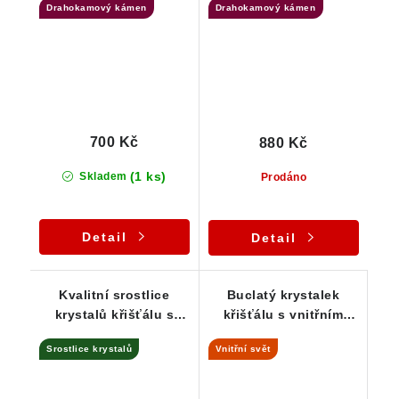
Drahokamový kámen
Drahokamový kámen
700 Kč
880 Kč
(1 ks)
Skladem
Prodáno
Detail
Detail
Kvalitní srostlice
Buclatý krystalek
krystalů křišťálu s
křišťálu s vnitřním
barevnou duhou
světem - Vysočina
Srostlice krystalů
Vnitřní svět