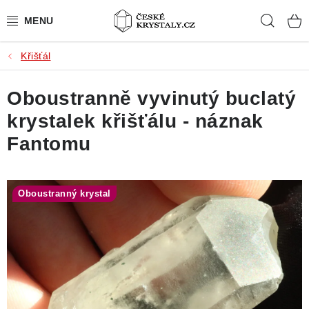
Přejít
Hleda
na
obsah
Křišťál
PŘÍRODNÍ KAMENY
Oboustranně vyvinutý buclatý
BROUŠENÉ KAMENY
krystalek křišťálu - náznak
MISTROVSKÉ KRYSTALY
Fantomu
ŠPERKY S KAMENY
Oboustranný krystal
SLEVY
VIDEOGALERIE
KONTAKT