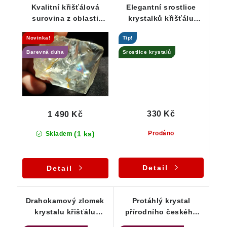
Kvalitní křišťálová
Elegantní srostlice
surovina z oblasti
krystalků křišťálu
Vysočiny
prostoupená mléčným
Novinka!
Tip!
křemenem
Barevná duha
Srostlice krystalů
330 Kč
1 490 Kč
(1 ks)
Prodáno
Skladem
Detail
Detail
Drahokamový zlomek
Protáhlý krystal
krystalu křišťálu
přírodního českého
vhodný na brus
křišťálu