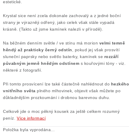
estetické.
Krystal sice není zcela dokonale zachovalý a z jedné boční
strany je výrazněji odřený, jako celek však stále vypadá
krásně. (Takto už jsme kamínek nalezli v přírodě).
Na běžném denním světle / ve stínu má morion
velmi temně
hěndý až prakticky černý odstín
, pokud jej však prosvítí
sluneční paprsky nebo světlo baterky, kamínek se
rozzáří
půvabným jemně hnědým odstínem
s kouřovými tóny - viz.
některé z fotografií.
Při tomto prosvícení lze také částečně nahlédnout do
hezkého
vnitřního světa
plného mlhovinek, objevit však můžete po
důkladnějším prozkoumání i drobnou barevnou duhu.
Celkově jde o moc pěkný kousek za ještě celkem rozumný
peníz.
Více informací
Položka byla vyprodána…