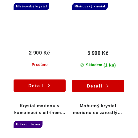
morionu - Dévický
morionu - Samoléčitel
Mistrovský krystal
Mistrovský krystal
chrám
2 900 Kč
5 900 Kč
(1 ks)
Prodáno
Skladem
Detail
Detail
Krystal morionu v
Mohutný krystal
kombinaci s citrínem a
morionu se zarostlými
křemennou základnou
tužkovými černými
Unikátní barva
turmalíny - Strážce
záznamů