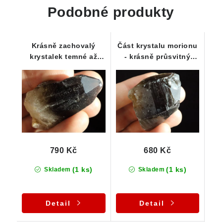
Podobné produkty
Krásně zachovalý
Část krystalu morionu
krystalek temné až
- krásně průsvitný
černé záhnědy /
drahý kámen
morionu
790 Kč
680 Kč
(1 ks)
(1 ks)
Skladem
Skladem
Detail
Detail