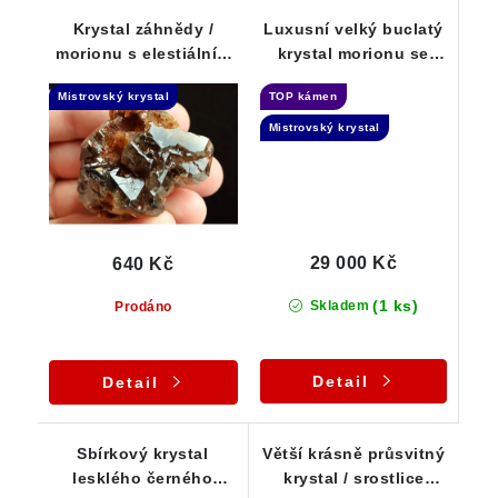
Krystal záhnědy /
Luxusní velký buclatý
morionu s elestiálním
krystal morionu se
růstem a zajímavými
skoryly a dohojením -
Mistrovský krystal
TOP kámen
prohlubněmi
Samoléčitel
Mistrovský krystal
29 000 Kč
640 Kč
(1 ks)
Skladem
Prodáno
Detail
Detail
Sbírkový krystal
Větší krásně průsvitný
lesklého černého
krystal / srostlice