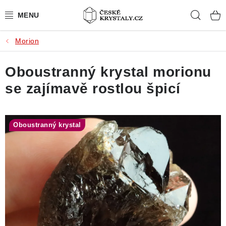
Přejít
Hleda
na
obsah
Morion
PŘÍRODNÍ KAMENY
Oboustranný krystal morionu
BROUŠENÉ KAMENY
se zajímavě rostlou špicí
MISTROVSKÉ KRYSTALY
ŠPERKY S KAMENY
Oboustranný krystal
SLEVY
VIDEOGALERIE
KONTAKT