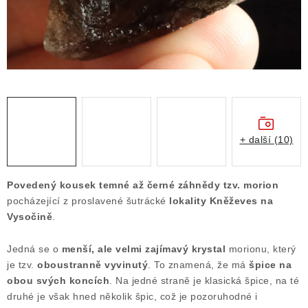
Obchodní podmínky
Podmínky ochrany osobních údajů
Poučení o právu na odstoupení od smlouvy
Puncovní značky
Výkup minerálů a drahých kamenů
Kontakt
+ další (10)
Povedený kousek temné až černé záhnědy tzv. morion
pocházející z proslavené šutrácké
lokality Kněževes na
Vysočině
.
Jedná se o
menší, ale velmi zajímavý krystal
morionu, který
je tzv.
oboustranně vyvinutý
. To znamená, že má
špice na
obou svých koncích
. Na jedné straně je klasická špice, na té
druhé je však hned několik špic, což je pozoruhodné i