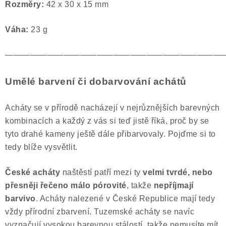
Rozměry:
42 x 30 x 15 mm
Váha:
23 g
——————————————————————————
Umělé barvení či dobarvování achátů
Acháty se v přírodě nacházejí v nejrůznějších barevných
kombinacích a každý z vás si teď jistě říká, proč by se
tyto drahé kameny ještě dále přibarvovaly. Pojďme si to
tedy blíže vysvětlit.
České acháty
naštěstí patří mezi ty
velmi
tvrdé, nebo
přesněji řečeno málo pórovité
, takže
nepříjmají
barvivo
. Acháty nalezené v České Republice mají tedy
vždy přírodní zbarvení. Tuzemské acháty se navíc
vyznačují vysokou barevnou stálostí, takže nemusíte mít