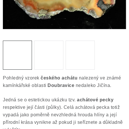
Obchodní podmínky
Podmínky ochrany osobních údajů
Poučení o právu na odstoupení od smlouvy
Puncovní značky
Výkup minerálů a drahých kamenů
Kontakt
Pohledný vzorek
českého achátu
nalezený ve známé
kamínkářské oblasti
Doubravice
nedaleko Jičína.
Jedná se o estetickou ukázku tzv.
achátové pecky
respektive její části (půlky). Celá achátová pecka totiž
vypadá jako poměrně nevzhledná hrouda hlíny a její
přírodní krása vynikne až pokud ji seříznete a důkladně