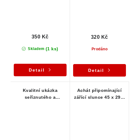
350 Kč
320 Kč
(1 ks)
Skladem
Prodáno
Detail
Detail
Kvalitní ukázka
Achát připomínající
seříznutého a
zářící slunce 45 x 29 x
vyleštěného českého
19 mm
achátu