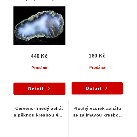
lemem 42 x 23 x 15 mm
180 Kč
440 Kč
Prodáno
Prodáno
Detail
Detail
Červeno-hnědý achát
Plochý vzorek achátu
s pěknou kresbou 46 x
se zajímavou kresbou
23 x 21 mm
a výplní křišťálu - 13 g