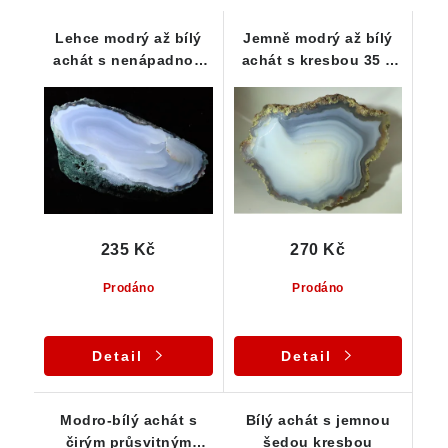
Lehce modrý až bílý
Jemně modrý až bílý
achát s nenápadnou
achát s kresbou 35 x
kresbou
25 x 25 mm
235 Kč
270 Kč
Prodáno
Prodáno
Detail
Detail
Modro-bílý achát s
Bílý achát s jemnou
čirým průsvitným
šedou kresbou