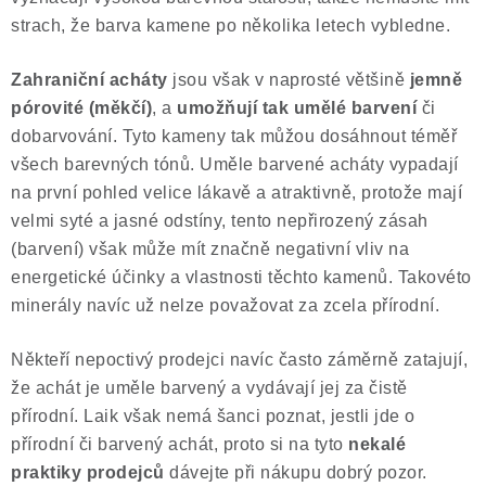
strach, že barva kamene po několika letech vybledne.
Zahraniční acháty
jsou však v naprosté většině
jemně
pórovité (měkčí)
, a
umožňují tak umělé barvení
či
dobarvování. Tyto kameny tak můžou dosáhnout téměř
všech barevných tónů. Uměle barvené acháty vypadají
na první pohled velice lákavě a atraktivně, protože mají
velmi syté a jasné odstíny, tento nepřirozený zásah
(barvení) však může mít značně negativní vliv na
energetické účinky a vlastnosti těchto kamenů. Takovéto
minerály navíc už nelze považovat za zcela přírodní.
Někteří nepoctivý prodejci navíc často záměrně zatajují,
že achát je uměle barvený a vydávají jej za čistě
přírodní. Laik však nemá šanci poznat, jestli jde o
přírodní či barvený achát, proto si na tyto
nekalé
praktiky prodejců
dávejte při nákupu dobrý pozor.