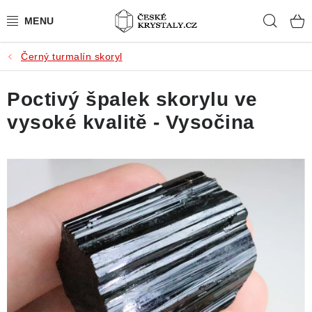
Přejít
Hleda
na
obsah
Černý turmalín skoryl
PŘÍRODNÍ KAMENY
Poctivý špalek skorylu ve
BROUŠENÉ KAMENY
vysoké kvalitě - Vysočina
MISTROVSKÉ KRYSTALY
ŠPERKY S KAMENY
SLEVY
VIDEOGALERIE
KONTAKT