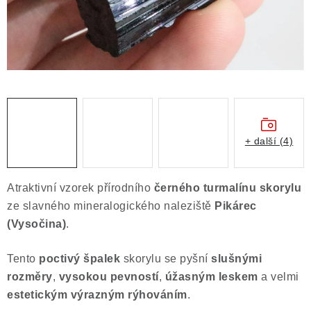
Obchodní podmínky
Podmínky ochrany osobních údajů
Poučení o právu na odstoupení od smlouvy
Puncovní značky
Výkup minerálů a drahých kamenů
Kontakt
+ další (4)
Atraktivní vzorek přírodního
černého turmalínu skorylu
ze slavného mineralogického naleziště
Pikárec
(Vysočina)
.
Tento
poctivý špalek
skorylu se pyšní
slušnými
rozměry
,
vysokou pevností
,
úžasným leskem
a velmi
estetickým výrazným rýhováním
.