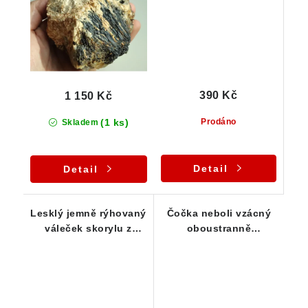
390 Kč
1 150 Kč
(1 ks)
Prodáno
Skladem
Detail
Detail
Lesklý jemně rýhovaný
Čočka neboli vzácný
váleček skorylu z
oboustranně
Vysočiny
ukončený černý
turmalín