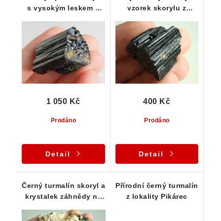
s vysokým leskem a
vzorek skorylu z
zajímavým estetickým
naleziště Pikárec
ukončením
1 050 Kč
400 Kč
Prodáno
Prodáno
Detail
Detail
Černý turmalín skoryl a
Přírodní černý turmalín
krystalek záhnědy na
z lokality Pikárec
větší mateční hornině