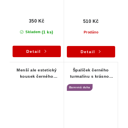
350 Kč
510 Kč
(1 ks)
Skladem
Prodáno
Detail
Detail
Menší ale estetický
Špalíček černého
kousek černého
turmalínu s krásnou
turmalínu s albitem
povrchovou barevnou
Barevná duha
duhou - 9 g