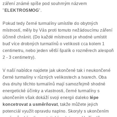
záření známé spíše pod souhrným názvem
"
ELEKTROSMOG
".
Pokud tedy černé turmalíny umístíte do obytných
místností, měly by Vás proti tomuto nežádoucímu záření
účinně chránit. (Do každé místnosti je vhodné umístit
buď více drobných turmalínů o velikosti cca kolem 1
centimetru, nebo jeden větší špalík o rozměrech alespoň
2 - 3 centimetry).
V naší nabídce najdete jak ukončené tak i neukončené
černé turmalíny v různých velikostech a tvarech. Oba
dva druhy těchto turmalínů mají samozřejmě shodné
energetické účinky a vlastnosti, černé turmalíny s
ukončením však dokáží svoji energii daleko
lépe
koncetrovat a usměrňovat
, takže můžete jejich
potenciál využít opravdu naplno. Skoryly s ukončením