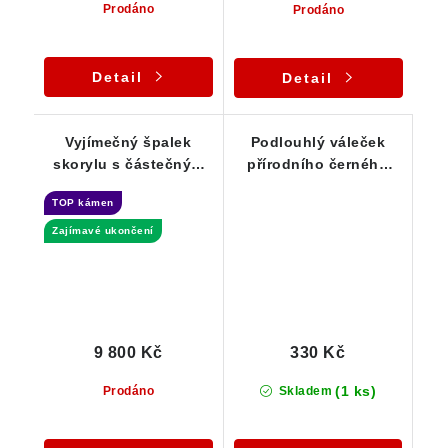
Prodáno
Prodáno
Detail
Detail
Vyjímečný špalek
Podlouhlý váleček
skorylu s částečným
přírodního černého
stupňovitým
turmalínu skorylu - 10
TOP kámen
ukončením -
g
Samoléčitel
Zajímavé ukončení
9 800 Kč
330 Kč
(1 ks)
Prodáno
Skladem