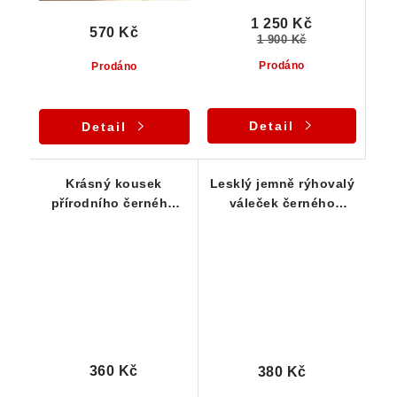
1 250 Kč
570 Kč
1 900 Kč
Prodáno
Prodáno
Detail
Detail
Krásný kousek
Lesklý jemně rýhovalý
přírodního černého
váleček černého
turmalínu z ČR
turmalínu skorylu -
Vysočina
360 Kč
380 Kč