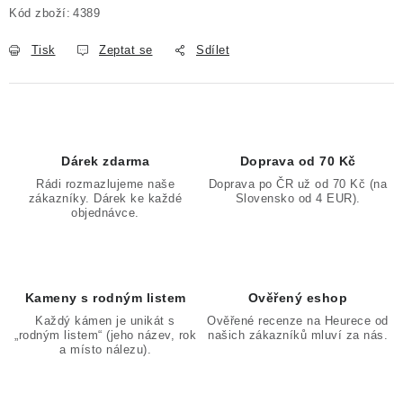
Kód zboží:
4389
Tisk
Zeptat se
Sdílet
Dárek zdarma
Doprava od 70 Kč
Rádi rozmazlujeme naše
Doprava po ČR už od 70 Kč (na
zákazníky. Dárek ke každé
Slovensko od 4 EUR).
objednávce.
Kameny s rodným listem
Ověřený eshop
Každý kámen je unikát s
Ověřené recenze na Heurece od
„rodným listem“ (jeho název, rok
našich zákazníků mluví za nás.
a místo nálezu).