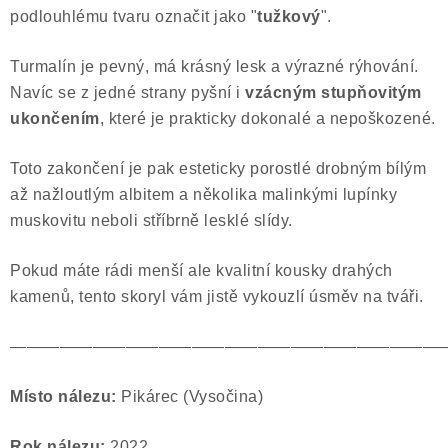
podlouhlému tvaru označit jako "
tužkový
".
Turmalín je pevný, má krásný lesk a výrazné rýhování.
Navíc se z jedné strany pyšní i
vzácným stupňovitým
ukončením
, které je prakticky dokonalé a nepoškozené.
Toto zakončení je pak esteticky porostlé drobným bílým
až nažloutlým albitem a několika malinkými lupínky
muskovitu neboli stříbrně lesklé slídy.
Pokud máte rádi menší ale kvalitní kousky drahých
kamenů, tento skoryl vám jistě vykouzlí úsměv na tváři.
——————————————————————————
Místo nálezu:
Pikárec (Vysočina)
Rok nálezu:
2022