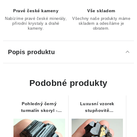
Pravé české kameny
Vše skladem
Nabízíme pravé české minerály,
Všechny naše produkty máme
přírodní krystaly a drahé
skladem a odesíláme je
kameny.
obratem.
Popis produktu
Podobné produkty
Pohledný černý
Luxusní vzorek
turmalín skoryl -
stupňovitě
Lesklý špalek s
ukončeného černého
rýhováním - 25 g
skorylu se zarostlým
albitem