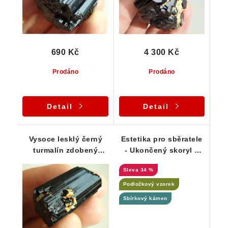
690 Kč
4 300 Kč
Prodáno
Prodáno
Detail
Detail
Vysoce lesklý černý
Estetika pro sběratele
turmalín zdobený
- Ukončený skoryl v
drobným albitem - 17 g
albitu a muskovitu
34 %
Podložkový vzorek
Sbírkový kámen