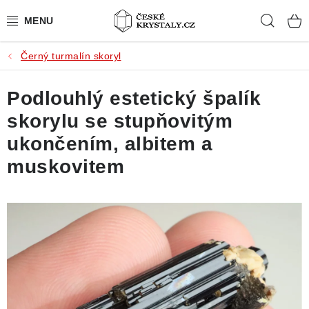
Přejít
Hleda
na
obsah
Černý turmalín skoryl
PŘÍRODNÍ KAMENY
Podlouhlý estetický špalík
BROUŠENÉ KAMENY
skorylu se stupňovitým
MISTROVSKÉ KRYSTALY
ukončením, albitem a
muskovitem
ŠPERKY S KAMENY
SLEVY
VIDEOGALERIE
KONTAKT