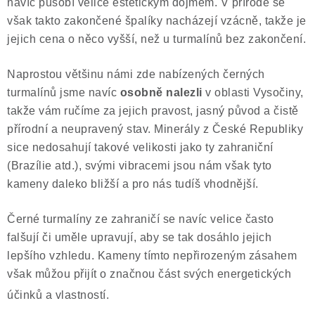
navíc působí velice estetickým dojmem. V přírodě se
však takto zakončené špalíky nacházejí vzácně, takže je
jejich cena o něco vyšší, než u turmalínů bez zakončení.
Naprostou většinu námi zde nabízených černých
turmalínů jsme navíc
osobně nalezli
v oblasti Vysočiny,
takže vám ručíme za jejich pravost, jasný původ a čistě
přírodní a neupravený stav. Minerály z České Republiky
sice nedosahují takové velikosti jako ty zahraniční
(Brazílie atd.), svými vibracemi jsou nám však tyto
kameny daleko bližší a pro nás tudíš vhodnější.
Černé turmalíny ze zahraničí se navíc velice často
falšují či uměle upravují, aby se tak dosáhlo jejich
lepšího vzhledu. Kameny tímto nepřirozeným zásahem
však můžou přijít o značnou část svých energetických
účinků a vlastností.