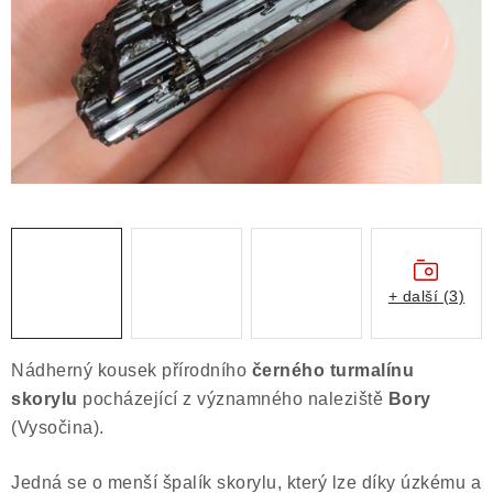
Obchodní podmínky
Podmínky ochrany osobních údajů
Poučení o právu na odstoupení od smlouvy
Puncovní značky
Výkup minerálů a drahých kamenů
Kontakt
+ další (3)
Nádherný kousek přírodního
černého turmalínu
skorylu
pocházející z významného naleziště
Bory
(Vysočina).
Jedná se o menší špalík skorylu, který lze díky úzkému a