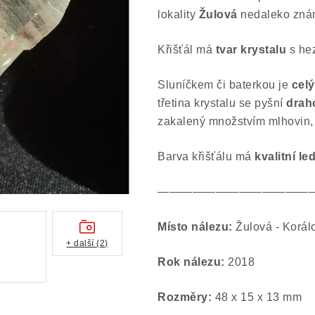
lokality
Žulová
nedaleko zná
Křišťál má
tvar krystalu
s hez
Sluníčkem či baterkou je
cel
třetina krystalu se pyšní
drah
zakalený množstvím mlhovin, p
Barva křišťálu má
kvalitní le
—————————————
Místo nálezu:
Žulová - Korál
+ další (2)
Rok nálezu:
2018
Rozměry:
48 x 15 x 13 mm