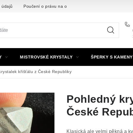
 údajů
Poučení o právu na odstoupení od smlouvy
Punc
Y
MISTROVSKÉ KRYSTALY
ŠPERKY S KAMENY
rystalek křišťálu z České Republiky
Pohledný kry
České Repub
Klasická ale velmi pěkná a k