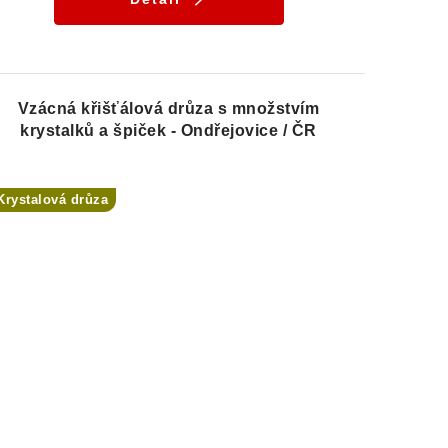
Vzácná křišťálová drůza s množstvím
krystalků a špiček - Ondřejovice / ČR
Krystalová drůza