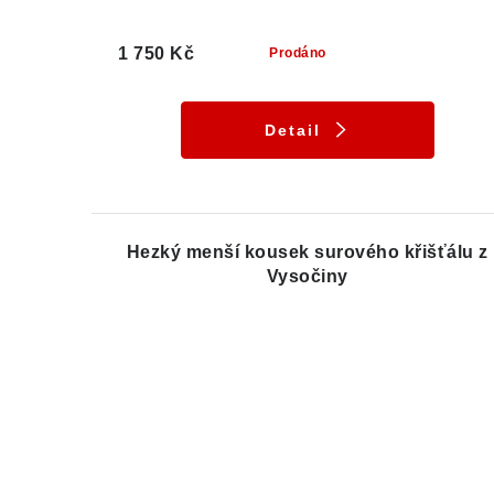
1 750 Kč
Prodáno
Detail
Hezký menší kousek surového křišťálu z
Vysočiny