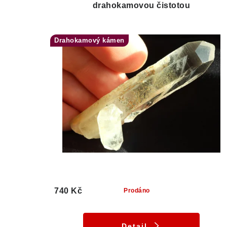
drahokamovou čistotou
Drahokamový kámen
740 Kč
Prodáno
Detail