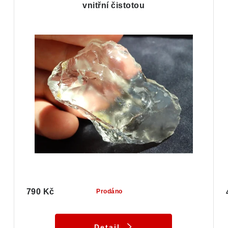
vnitřní čistotou
790 Kč
Prodáno
Detail