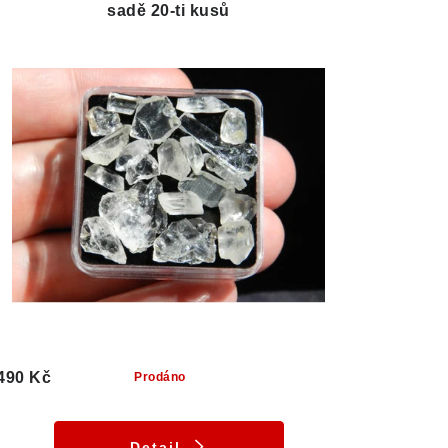
sadě 20-ti kusů
490 Kč
Prodáno
Detail