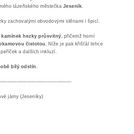
mého lázeňského městečka
Jeseník
.
ky zachovalými obvodovými stěnami i špicí.
ý kamínek hezky průsvitný
, přičemž horní
okamovou čistotou
. Níže je pak křišťál lehce
eříček a dalších inkluzí.
době bílý odstín
.
———————————————
ové jámy (Jeseníky)