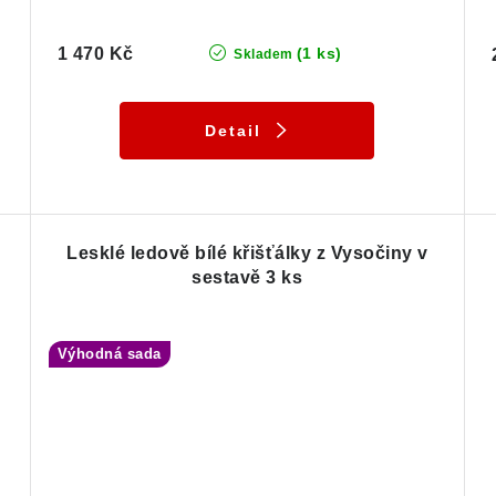
1 470 Kč
(1 ks)
Skladem
Detail
Lesklé ledově bílé křišťálky z Vysočiny v
sestavě 3 ks
Výhodná sada