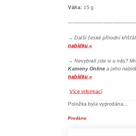
Váha:
15
g
—————————————
→
Další české přírodní křišťá
nabídku «
→
Nevybrali jste si u nás? M
Kameny Online
a jeho nabíd
nabídku «
Více informací
Položka byla vyprodána…
Prodáno