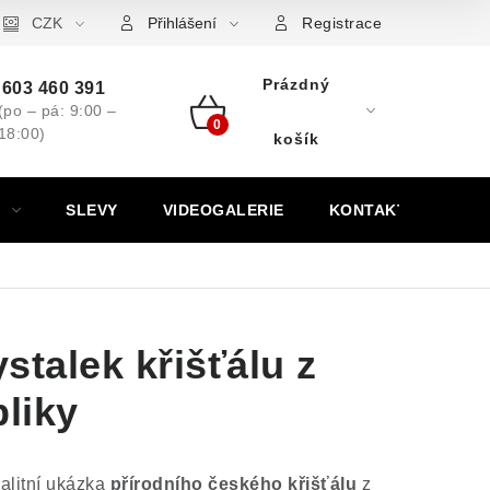
ovní značky
CZK
Výkup minerálů a drahých kamenů
Kontakt
Přihlášení
Registrace
Prázdný
603 460 391
(po – pá: 9:00 –
18:00)
Nákupní
košík
košík
SLEVY
VIDEOGALERIE
KONTAKT
stalek křišťálu z
liky
valitní ukázka
přírodního českého křišťálu
z