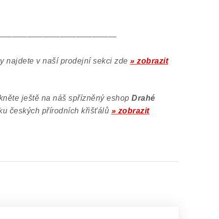
———————————————
ly najdete v naší prodejní sekci zde
» zobrazit
rkněte ještě na náš spřízněný eshop
Drahé
ku českých přírodních křišťálů
» zobrazit