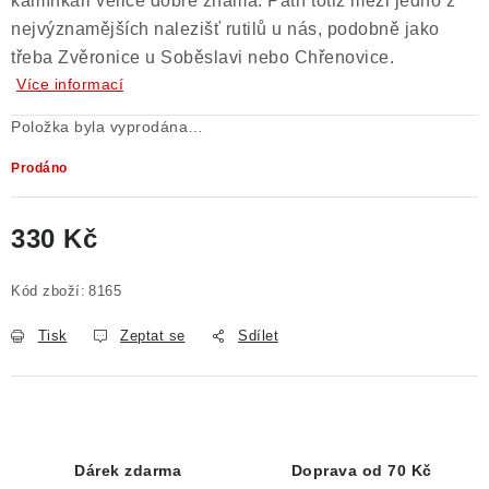
kamínkáři velice dobře známá. Patří totiž mezi jedno z
nejvýznamějších nalezišť rutilů u nás, podobně jako
třeba Zvěronice u Soběslavi nebo Chřenovice.
Více informací
Položka byla vyprodána…
Prodáno
330 Kč
Měrná cena:
Kód zboží:
8165
Tisk
Zeptat se
Sdílet
Dárek zdarma
Doprava od 70 Kč