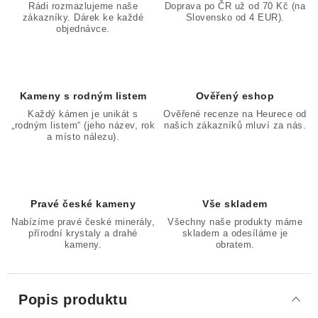
Rádi rozmazlujeme naše
Doprava po ČR už od 70 Kč (na
zákazníky. Dárek ke každé
Slovensko od 4 EUR).
objednávce.
Kameny s rodným listem
Ověřený eshop
Každý kámen je unikát s
Ověřené recenze na Heurece od
„rodným listem“ (jeho název, rok
našich zákazníků mluví za nás.
a místo nálezu).
Pravé české kameny
Vše skladem
Nabízíme pravé české minerály,
Všechny naše produkty máme
přírodní krystaly a drahé
skladem a odesíláme je
kameny.
obratem.
Popis produktu