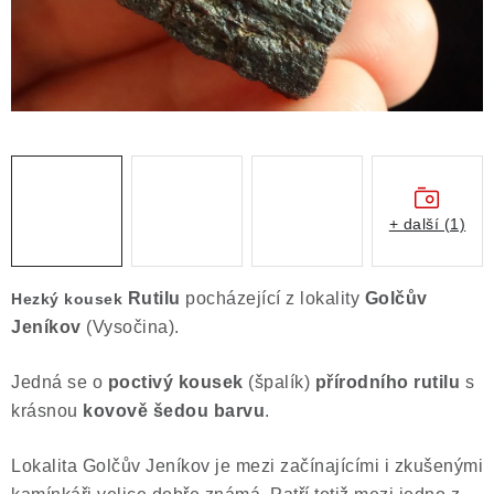
Obchodní podmínky
Podmínky ochrany osobních údajů
Poučení o právu na odstoupení od smlouvy
Puncovní značky
Výkup minerálů a drahých kamenů
Kontakt
+ další (1)
Rutilu
pocházející z lokality
Golčův
Hezký kousek
Jeníkov
(Vysočina).
Jedná se o
poctivý kousek
(špalík)
přírodního rutilu
s
krásnou
kovově šedou barvu
.
Lokalita Golčův Jeníkov je mezi začínajícími i zkušenými