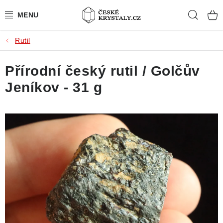
Přejít
Hleda
na
obsah
Rutil
PŘÍRODNÍ KAMENY
Přírodní český rutil / Golčův
BROUŠENÉ KAMENY
Jeníkov - 31 g
MISTROVSKÉ KRYSTALY
ŠPERKY S KAMENY
SLEVY
VIDEOGALERIE
KONTAKT