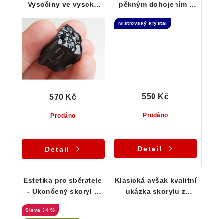
Vysočiny ve vysoké
pěkným dohojením -
kvalitě
Samoléčitel
Mistrovský krystal
550 Kč
570 Kč
Prodáno
Prodáno
Detail
Detail
Estetika pro sběratele
Klasická avšak kvalitní
- Ukončený skoryl v
ukázka skorylu z
albitu a muskovitu
Vysočiny - 24 g
34 %