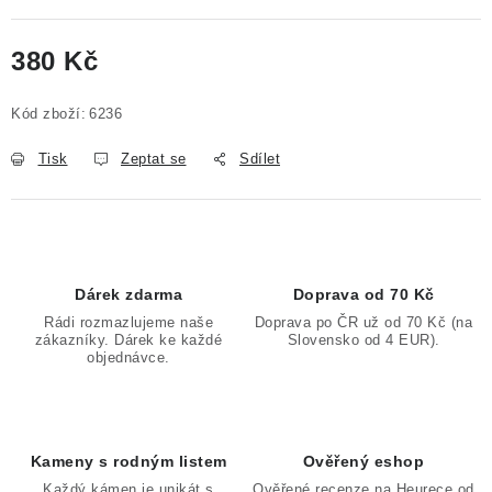
380 Kč
Měrná cena:
Kód zboží:
6236
Tisk
Zeptat se
Sdílet
Dárek zdarma
Doprava od 70 Kč
Rádi rozmazlujeme naše
Doprava po ČR už od 70 Kč (na
zákazníky. Dárek ke každé
Slovensko od 4 EUR).
objednávce.
Kameny s rodným listem
Ověřený eshop
Každý kámen je unikát s
Ověřené recenze na Heurece od