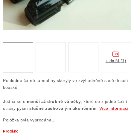
Obchodní podmínky
Podmínky ochrany osobních údajů
Poučení o právu na odstoupení od smlouvy
Puncovní značky
Výkup minerálů a drahých kamenů
Kontakt
+ další (1)
Pohledné černé turmalíny skoryly ve zvýhodněné sadě deseti
kousků.
Jedná se o
menší až drobné válečky
, které se z jedné čelní
strany pyšní
slušně zachovalým ukončením
.
Více informací
Položka byla vyprodána…
Prodáno