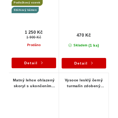
Podložkový vzorek
Sbírkový kámen
1 250 Kč
470 Kč
1 900 Kč
(1 ks)
Prodáno
Skladem
Detail
Detail
Matný lehce ohlazený
Vysoce lesklý černý
skoryl s ukončením -
turmalín zdobený
10 g
drobným albitem - 17 g