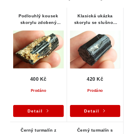
Podlouhlý kousek
Klasická ukázka
skorylu zdobený
skorylu se slušnou
albitem a drobným
velikostí i kvalitou
muskovitem
400 Kč
420 Kč
Prodáno
Prodáno
Detail
Detail
Černý turmalín z
Černý turmalín s