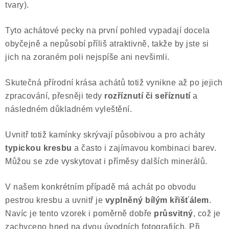
tvary).
Tyto achátové pecky na první pohled vypadají docela
obyčejně a nepůsobí příliš atraktivně, takže by jste si
jich na zoraném poli nejspíše ani nevšimli.
Skutečná přírodní krása achátů totiž vynikne až po jejich
zpracování, přesněji tedy
rozříznutí či seříznutí
a
následném důkladném vyleštění.
Uvnitř totiž kamínky skrývají působivou a pro acháty
typickou kresbu
a často i zajímavou kombinaci barev.
Můžou se zde vyskytovat i příměsy dalších minerálů.
V našem konkrétním případě má achát po obvodu
pestrou kresbu a uvnitř je
vyplněný bílým křišťálem
.
Navíc je tento vzorek i poměrně dobře
průsvitný
, což je
zachyceno hned na dvou úvodních fotografiích. Při