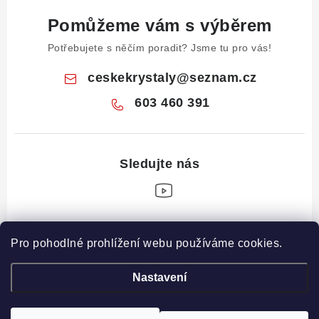
Pomůžeme vám s výběrem
Potřebujete s něčím poradit? Jsme tu pro vás!
ceskekrystaly
@
seznam.cz
603 460 391
Z
Pro pohodlné prohlížení webu používáme cookies.
á
Informace pro vás
p
Nastavení
a
Obchodní podmínky
Drahé Kameny Online
t
Podmínky ochrany osobních údajů