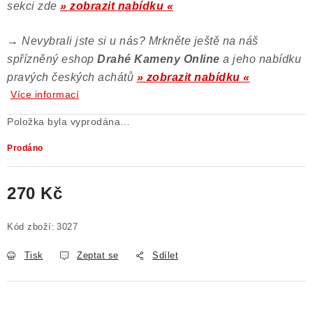
sekci zde
» zobrazit nabídku «
→
Nevybrali jste si u nás? Mrkněte ještě na náš
spřízněný eshop
Drahé Kameny Online
a jeho nabídku
pravých českých achátů
» zobrazit nabídku «
Více informací
Položka byla vyprodána…
Prodáno
270 Kč
Měrná cena:
Kód zboží:
3027
Tisk
Zeptat se
Sdílet