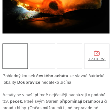
Obchodní podmínky
Podmínky ochrany osobních údajů
Poučení o právu na odstoupení od smlouvy
Puncovní značky
Výkup minerálů a drahých kamenů
Kontakt
+ další (5)
Pohledný kousek
českého
achátu
ze slavné šutrácké
lokality
Doubravice
nedaleko Jičína.
Acháty se v naší přírodě nejčastěji nacházejí v podobě
tzv.
pecek
, které svým tvarem
připomínají bramboru
či
hroudu hlíny. (Občas můžou mít i jiné nepravidelné