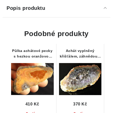
Popis produktu
Podobné produkty
Půlka achátové pecky
Achát vyplněný
s hezkou oranžovou
křišťálem, záhnědou a
barvou 52 x 27 x 18
nádechem ametystu
mm
410 Kč
370 Kč