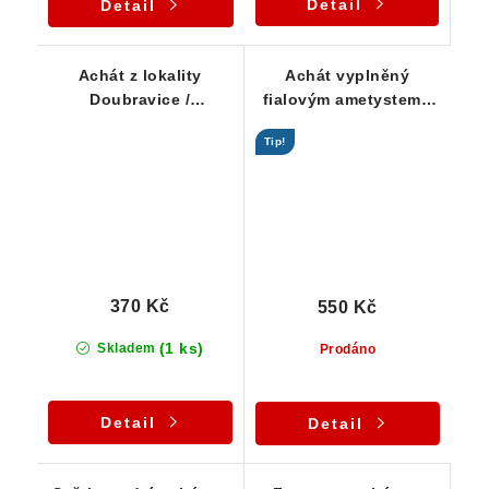
Detail
Detail
Achát z lokality
Achát vyplněný
Doubravice /
fialovým ametystem -
Podkrkonoší 39 x 25 x
vzácnost - 39 g
Tip!
11 mm
370 Kč
550 Kč
(1 ks)
Skladem
Prodáno
Detail
Detail