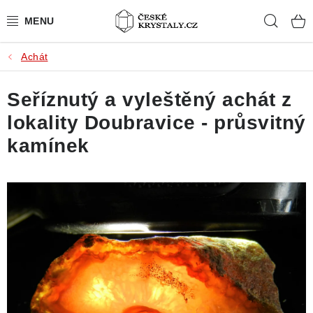
Přejít
Hleda
na
obsah
Achát
PŘÍRODNÍ KAMENY
Seříznutý a vyleštěný achát z
BROUŠENÉ KAMENY
lokality Doubravice - průsvitný
MISTROVSKÉ KRYSTALY
kamínek
ŠPERKY S KAMENY
SLEVY
VIDEOGALERIE
KONTAKT