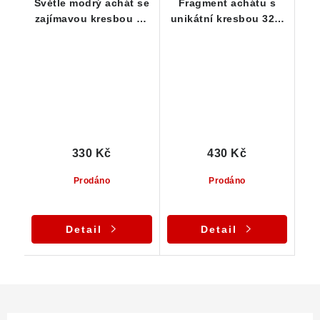
Světle modrý achát se
Fragment achátu s
zajímavou kresbou 35
unikátní kresbou 32 x
x 28 x 19 mm
32 x 17 mm
330 Kč
430 Kč
Prodáno
Prodáno
Detail
Detail