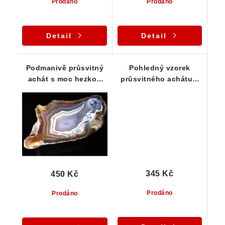
Prodáno
Prodáno
Detail
Detail
Podmanivě průsvitný
Pohledný vzorek
achát s moc hezkou
průsvitného achátu z
kresbou - 24 g
Doubravice u Jičína
345 Kč
450 Kč
Prodáno
Prodáno