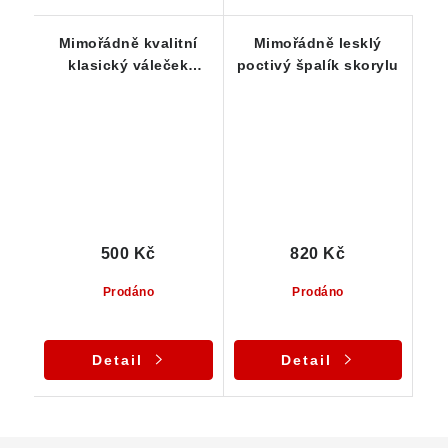
Mimořádně kvalitní
Mimořádně lesklý
klasický váleček
poctivý špalík skorylu
černého turmalínu - 18
g
500 Kč
820 Kč
Prodáno
Prodáno
Detail
Detail