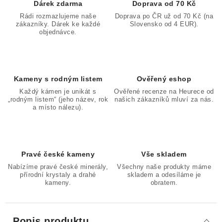
Dárek zdarma
Doprava od 70 Kč
Rádi rozmazlujeme naše
Doprava po ČR už od 70 Kč (na
zákazníky. Dárek ke každé
Slovensko od 4 EUR).
objednávce.
Kameny s rodným listem
Ověřený eshop
Každý kámen je unikát s
Ověřené recenze na Heurece od
„rodným listem“ (jeho název, rok
našich zákazníků mluví za nás.
a místo nálezu).
Pravé české kameny
Vše skladem
Nabízíme pravé české minerály,
Všechny naše produkty máme
přírodní krystaly a drahé
skladem a odesíláme je
kameny.
obratem.
Popis produktu