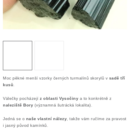
Obchodní podmínky
Podmínky ochrany osobních údajů
Poučení o právu na odstoupení od smlouvy
Puncovní značky
Výkup minerálů a drahých kamenů
Kontakt
Moc pěkné menší vzorky černých turmalínů skorylů v
sadě tří
kusů
.
Válečky pocházejí
z oblasti Vysočiny
a to konkrétně z
naleziště Bory
(významná šutrácká lokalita).
Jedná se o
naše vlastní nálezy
, takže vám ručíme za pravost
i jasný původ kamínků.