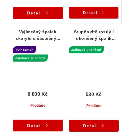
Detail
Detail
Vyjímečný špalek
Stupňovitě rostlý i
skorylu s částečným
ukončený špalík
stupňovitým
černého turmalínu
TOP kámen
Zajímavé ukončení
ukončením -
skorylu
Samoléčitel
Zajímavé ukončení
9 800 Kč
530 Kč
Prodáno
Prodáno
Detail
Detail