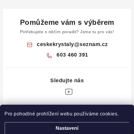
Pomůžeme vám s výběrem
Potřebujete s něčím poradit? Jsme tu pro vás!
ceskekrystaly
@
seznam.cz
603 460 391
Z
Pro pohodlné prohlížení webu používáme cookies.
á
Informace pro vás
p
Nastavení
a
Obchodní podmínky