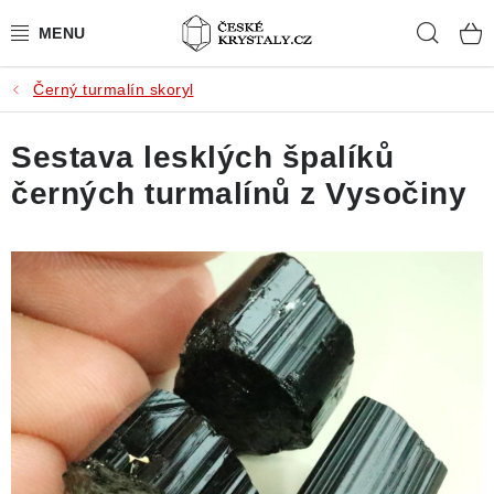
Přejít
Hleda
na
obsah
Černý turmalín skoryl
PŘÍRODNÍ KAMENY
Sestava lesklých špalíků
BROUŠENÉ KAMENY
černých turmalínů z Vysočiny
MISTROVSKÉ KRYSTALY
ŠPERKY S KAMENY
SLEVY
VIDEOGALERIE
KONTAKT