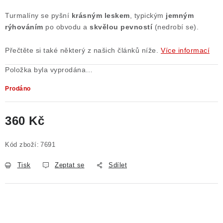
Turmalíny se pyšní
krásným leskem
, typickým
jemným
rýhováním
po obvodu a
skvělou pevností
(nedrobí se).
Přečtěte si také některý z našich článků níže.
Více informací
Položka byla vyprodána…
Prodáno
360 Kč
Měrná cena:
Kód zboží:
7691
Tisk
Zeptat se
Sdílet