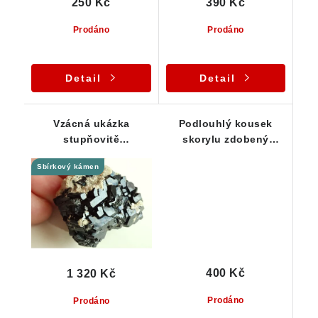
250 Kč
390 Kč
Prodáno
Prodáno
Detail
Detail
Vzácná ukázka
Podlouhlý kousek
stupňovitě
skorylu zdobený
ukončeného černého
albitem a drobným
Sbírkový kámen
turmalínu
muskovitem
400 Kč
1 320 Kč
Prodáno
Prodáno