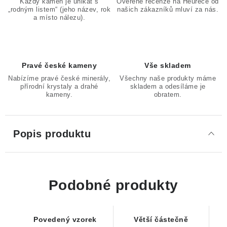
Každý kámen je unikát s
Ověřené recenze na Heurece od
„rodným listem“ (jeho název, rok
našich zákazníků mluví za nás.
a místo nálezu).
Pravé české kameny
Vše skladem
Nabízíme pravé české minerály,
Všechny naše produkty máme
přírodní krystaly a drahé
skladem a odesíláme je
kameny.
obratem.
Popis produktu
Podobné produkty
Povedený vzorek
Větší částečně