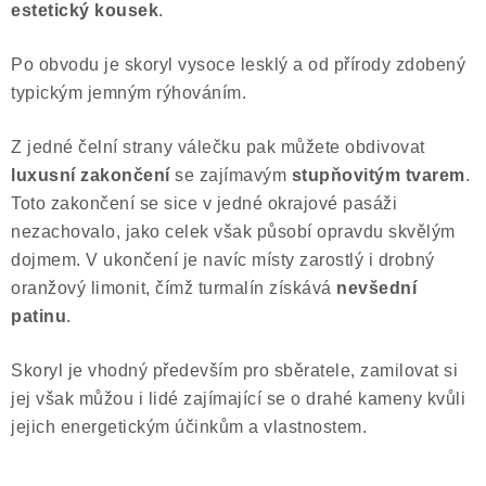
estetický kousek
.
Po obvodu je skoryl vysoce lesklý a od přírody zdobený
typickým jemným rýhováním.
Z jedné čelní strany válečku pak můžete obdivovat
luxusní zakončení
se zajímavým
stupňovitým tvarem
.
Toto zakončení se sice v jedné okrajové pasáži
nezachovalo, jako celek však působí opravdu skvělým
dojmem. V ukončení je navíc místy zarostlý i drobný
oranžový limonit, čímž turmalín získává
nevšední
patinu
.
Skoryl je vhodný především pro sběratele, zamilovat si
jej však můžou i lidé zajímající se o drahé kameny kvůli
jejich energetickým účinkům a vlastnostem.