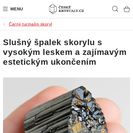
Přejít
Hleda
na
obsah
Černý turmalín skoryl
PŘÍRODNÍ KAMENY
Slušný špalek skorylu s
BROUŠENÉ KAMENY
vysokým leskem a zajímavým
MISTROVSKÉ KRYSTALY
estetickým ukončením
ŠPERKY S KAMENY
SLEVY
VIDEOGALERIE
KONTAKT