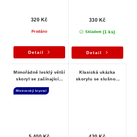
320 Kč
330 Kč
(1 ks)
Prodáno
Skladem
Detail
Detail
Mimořádně lesklý větší
Klasická ukázka
skoryl se začínajícím
skorylu se slušnou
dohojením -
velikostí i kvalitou
Mistrovský krystal
Samoléčitel
5 400 Kč
420 Kč