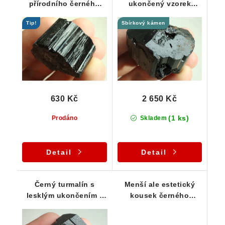
přírodního černého
ukončený vzorek
turmalínu skorylu - 19
skorylu pro sběratele -
Tip!
Sbírkový kámen
g
89 g
630 Kč
2 650 Kč
(1 ks)
Prodáno
Skladem
Detail
Detail
Černý turmalín s
Menší ale estetický
lesklým ukončením z
kousek černého
lokality Bory
turmalínu s albitem