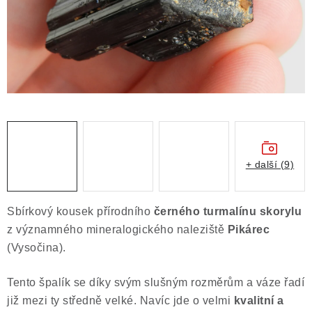
Obchodní podmínky
Podmínky ochrany osobních údajů
Poučení o právu na odstoupení od smlouvy
Puncovní značky
Výkup minerálů a drahých kamenů
Kontakt
+ další (9)
Sbírkový kousek přírodního
černého turmalínu skorylu
z významného mineralogického naleziště
Pikárec
(Vysočina).
Tento špalík se díky svým slušným rozměrům a váze řadí
již mezi ty středně velké. Navíc jde o velmi
kvalitní a