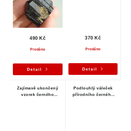
370 Kč
490 Kč
Prodáno
Prodáno
Detail
Detail
Zajímavě ukončený
Podlouhlý váleček
vzorek černého
přírodního černého
turmalínu z ČR
turmalínu skorylu - 10
g