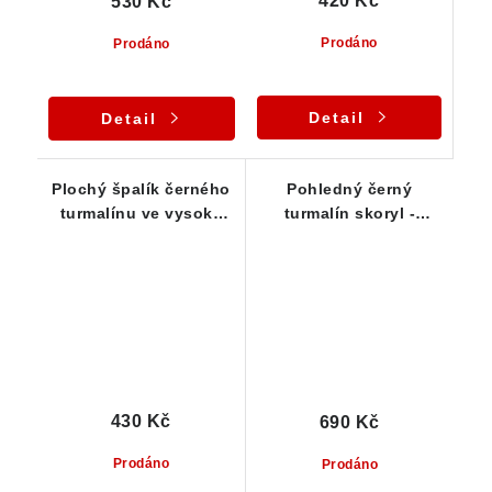
420 Kč
530 Kč
Prodáno
Prodáno
Detail
Detail
Plochý špalík černého
Pohledný černý
turmalínu ve vysoké
turmalín skoryl -
kvalitě
Lesklý špalek s
rýhováním - 25 g
430 Kč
690 Kč
Prodáno
Prodáno