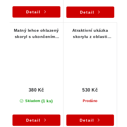
Detail
Detail
Matný lehce ohlazený
Atraktivní ukázka
skoryl s ukončením -
skorylu z oblasti
10 g
Vysočiny / Pikárec - 16
g
380 Kč
530 Kč
(1 ks)
Skladem
Prodáno
Detail
Detail