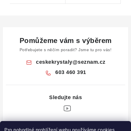
Pomůžeme vám s výběrem
Potřebujete s něčím poradit? Jsme tu pro vás!
ceskekrystaly
@
seznam.cz
603 460 391
Z
Pro pohodlné prohlížení webu používáme cookies.