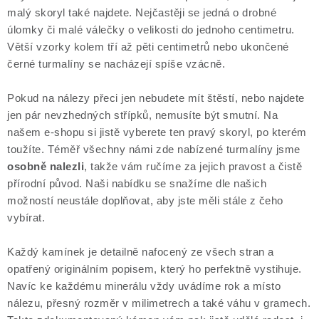
malý skoryl také najdete. Nejčastěji se jedná o drobné
úlomky či malé válečky o velikosti do jednoho centimetru.
Větší vzorky kolem tří až pěti centimetrů nebo ukončené
černé turmalíny se nacházejí spíše vzácně.
Pokud na nálezy přeci jen nebudete mít štěstí, nebo najdete
jen pár nevzhedných střípků, nemusíte být smutní. Na
našem e-shopu si jistě vyberete ten pravý skoryl, po kterém
toužíte. Téměř všechny námi zde nabízené turmalíny jsme
osobně nalezli
, takže vám ručíme za jejich pravost a čistě
přírodní původ. Naši nabídku se snažíme dle našich
možností neustále doplňovat, aby jste měli stále z čeho
vybírat.
Každý kamínek je detailně nafocený ze všech stran a
opatřený originálním popisem, který ho perfektně vystihuje.
Navíc ke každému minerálu vždy uvádíme rok a místo
nálezu, přesný rozměr v milimetrech a také váhu v gramech.