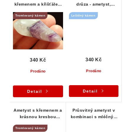
křemenem a křišťálem
drůza - ametyst,
- tromlovaný vzorek
jaspis, křemen, křišťál
Tromlovaný kámen
Leštěný kámen
340 Kč
340 Kč
Prodáno
Prodáno
Detail
Detail
Ametyst s křemenem a
Průsvitný ametyst v
krásnou kresbou
kombinaci s mléčným
jaspisu - tromlovaný
křemenem a křišťálem
Tromlovaný kámen
valounek