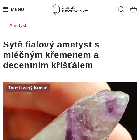
Přejít
Hleda
na
obsah
Ametyst
PŘÍRODNÍ KAMENY
Sytě fialový ametyst s
BROUŠENÉ KAMENY
mléčným křemenem a
MISTROVSKÉ KRYSTALY
decentním křišťálem
ŠPERKY S KAMENY
Tromlovaný kámen
SLEVY
VIDEOGALERIE
KONTAKT