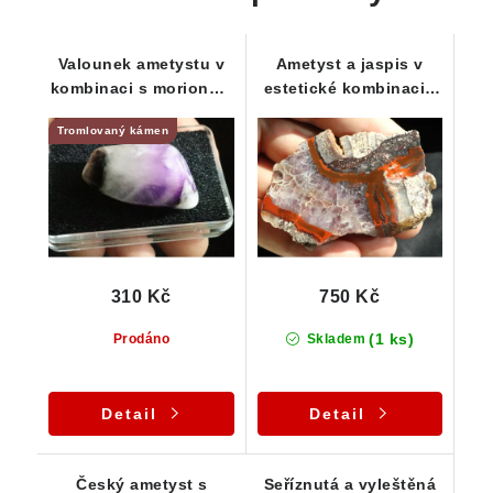
Valounek ametystu v
Ametyst a jaspis v
kombinaci s morionem
estetické kombinaci -
a křemenem
seříznutý a vyleštěný
Tromlovaný kámen
vzorek
310 Kč
750 Kč
(1 ks)
Prodáno
Skladem
Detail
Detail
Český ametyst s
Seříznutá a vyleštěná