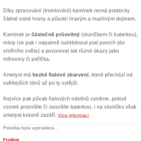
Díky zpracování (tromlování) kamínek nemá prakticky
žádné ostré hrany a působí hravým a mazlivým dojmem.
Kamínek je
částečně průsvitný
(sluníčkem či baterkou),
místy lze pak i nepatrně nahlédnout pod povrch (do
vnitřního světa) a pozorovat tak různé úkazy jako
mlhoviny či peříčka.
Ametyst má
hezké fialové zbarvení
, které přechází od
světlejších tónů až po ty sytější.
Nejvíce pak půvab fialových odstínů vynikne, pokud
vzorek prosvítíte či nasvítíte baterkou, i na sluníčku však
ametyst krásně zazáří.
Více informací
Položka byla vyprodána…
Prodáno