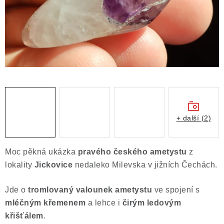
Obchodní podmínky
Podmínky ochrany osobních údajů
Poučení o právu na odstoupení od smlouvy
Puncovní značky
Výkup minerálů a drahých kamenů
Kontakt
+ další (2)
Moc pěkná ukázka
pravého českého ametystu
z
lokality
Jickovice
nedaleko Milevska v jižních Čechách.
Jde o
tromlovaný valounek ametystu
ve spojení s
mléčným křemenem
a lehce i
čirým ledovým
křišťálem
.