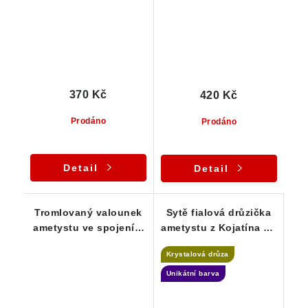
370 Kč
420 Kč
Prodáno
Prodáno
Detail
Detail
Tromlovaný valounek
Sytě fialová drůzička
ametystu ve spojení s
ametystu z Kojatína na
mléčným křemenem
Vysočině
Krystalová drůza
Unikátní barva