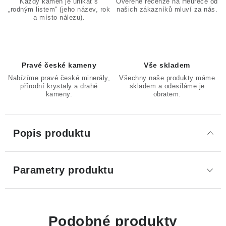
Každý kámen je unikát s
Ověřené recenze na Heurece od
„rodným listem“ (jeho název, rok
našich zákazníků mluví za nás.
a místo nálezu).
Pravé české kameny
Vše skladem
Nabízíme pravé české minerály,
Všechny naše produkty máme
přírodní krystaly a drahé
skladem a odesíláme je
kameny.
obratem.
Popis produktu
Parametry produktu
Podobné produkty