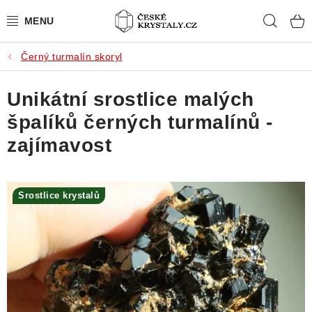
Přejít
Hleda
na
obsah
Černý turmalín skoryl
PŘÍRODNÍ KAMENY
Unikátní srostlice malých
BROUŠENÉ KAMENY
špalíků černých turmalínů -
MISTROVSKÉ KRYSTALY
zajímavost
ŠPERKY S KAMENY
Srostlice krystalů
SLEVY
VIDEOGALERIE
KONTAKT