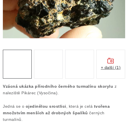
Obchodní podmínky
Podmínky ochrany osobních údajů
Poučení o právu na odstoupení od smlouvy
Puncovní značky
Výkup minerálů a drahých kamenů
Kontakt
+ další (1)
Vzácná ukázka přírodního černého turmalínu skorylu
z
naleziště Pikárec (Vysočina).
Jedná se o
ojedinělou srostlici
, která je celá
tvořena
množstvím menších až drobných špalíků
černých
turmalínů.