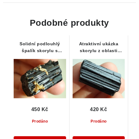
Podobné produkty
Solidní podlouhlý
Atraktivní ukázka
špalík skorylu s
skorylu z oblasti
lehkým povlakem
Vysočiny / Pikárec - 13
limonitu
g
450 Kč
420 Kč
Prodáno
Prodáno