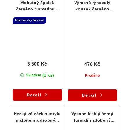
Mohutný špalek
Výrazně rýhovalý
černého turmalínu s
kousek černého
náznakem dohojení -
turmalínu z podzemní
Mistrovský krystal
Samoléčitel
dutiny - 16 g
5 500 Kč
470 Kč
(1 ks)
Skladem
Prodáno
Detail
Detail
Hezký váleček skorylu
Vysoce lesklý černý
s albitem a drobným
turmalín zdobený
muskovitem
drobným albitem - 17 g