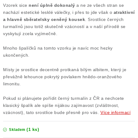
Vzorek sice
není úplně dokonalý
a ne ze všech stran se
nachází estetické lesklé válečky, i přes to jde však o
atraktivní
a hlavně sběratelsky ceněný kousek
. Srostlice černých
turmalínů jsou totiž skutečně vzácností a v naší přírodě se
vyskytují zcela vyjímečně.
Mnoho špalíčků na tomto vzorku je navíc moc hezky
ukončených.
Místy je srostlice decentně protkaná bílým albitem, který je
převážně lehounce pokrytý povlakem hnědo-oranžového
limonitu.
Pokud si plánujete pořídit černý turmalín z ČR a nechcete
klasický špalík ale spíše nijákou zajímavost (zvláštnost,
vzácnost), tato srostlice bude přesně pro vás.
Více informací
(1 ks)
Skladem