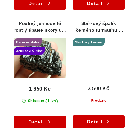
Detail
Detail
Poctivý jehlicovitě
Sbírkový špalík
rostlý špalek skorylu s
černého turmalínu s
povrchovou barevnou
dokonalým
Barevná duha
Sbírkový kámen
duhou
zakončením
Jehlicovitý růst
3 500 Kč
1 650 Kč
(1 ks)
Prodáno
Skladem
Detail
Detail