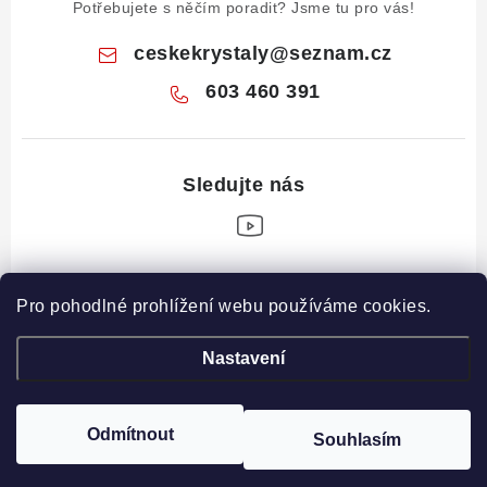
Potřebujete s něčím poradit? Jsme tu pro vás!
ceskekrystaly
@
seznam.cz
603 460 391
Z
Pro pohodlné prohlížení webu používáme cookies.
á
Informace pro vás
p
Nastavení
a
Obchodní podmínky
Drahé Kameny Online
t
Podmínky ochrany osobních údajů
í
Odmítnout
Souhlasím
Copyright 2026
České krystaly
. Všechna práva vyhrazena.
Poučení o právu na odstoupení od smlouvy
Vytvořil Shoptet