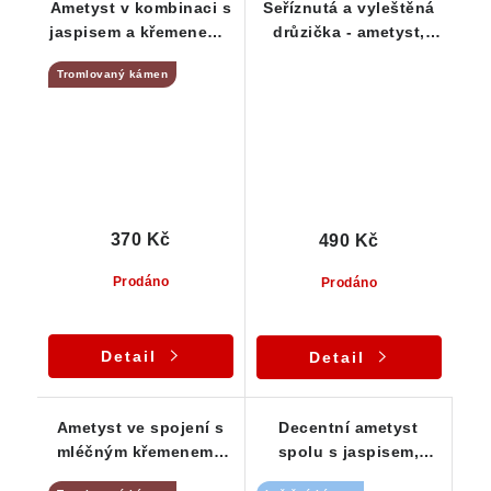
Ametyst v kombinaci s
Seříznutá a vyleštěná
jaspisem a křemenem -
drůzička - ametyst,
Krušné hory
jaspis, křemen, křišťál,
Tromlovaný kámen
hematit
370 Kč
490 Kč
Prodáno
Prodáno
Detail
Detail
Ametyst ve spojení s
Decentní ametyst
mléčným křemenem -
spolu s jaspisem,
tromlovaný kámen
křemenem a křišťálem