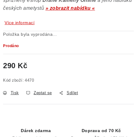
spřízněný eshop
Drahé Kameny Online
a jeho nabídku
českých ametystů
» zobrazit nabídku «
Více informací
Položka byla vyprodána…
Prodáno
290 Kč
Měrná cena:
Kód zboží:
4470
Tisk
Zeptat se
Sdílet
Dárek zdarma
Doprava od 70 Kč