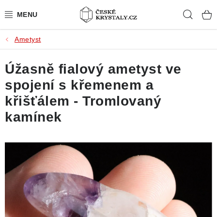
Přejít
Hleda
na
obsah
Ametyst
PŘÍRODNÍ KAMENY
Úžasně fialový ametyst ve
BROUŠENÉ KAMENY
spojení s křemenem a
MISTROVSKÉ KRYSTALY
křišťálem - Tromlovaný
kamínek
ŠPERKY S KAMENY
SLEVY
VIDEOGALERIE
KONTAKT