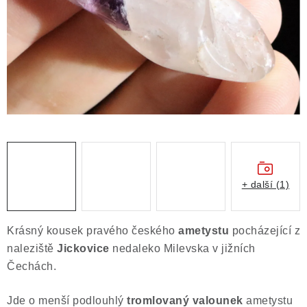
Obchodní podmínky
Podmínky ochrany osobních údajů
Poučení o právu na odstoupení od smlouvy
Puncovní značky
Výkup minerálů a drahých kamenů
Kontakt
+ další (1)
Krásný kousek pravého českého
ametystu
pocházející z
naleziště
Jickovice
nedaleko Milevska v jižních
Čechách.
Jde o menší podlouhlý
tromlovaný valounek
ametystu