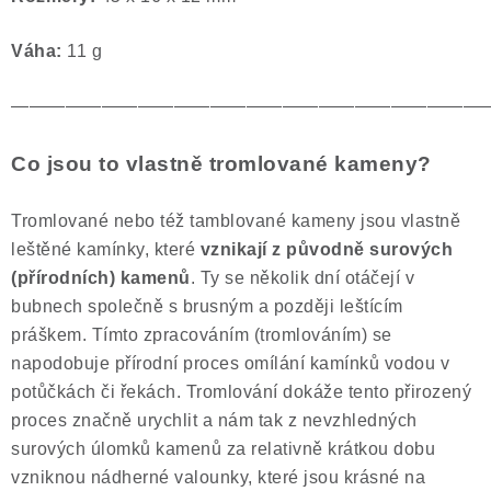
Váha:
11
g
——————————————————————————
Co jsou to vlastně tromlované kameny?
Tromlované nebo též tamblované kameny jsou vlastně
leštěné kamínky, které
vznikají z původně surových
(přírodních) kamenů
. Ty se několik dní otáčejí v
bubnech společně s brusným a později leštícím
práškem. Tímto zpracováním (tromlováním) se
napodobuje přírodní proces omílání kamínků vodou v
potůčkách či řekách. Tromlování dokáže tento přirozený
proces značně urychlit a nám tak z nevzhledných
surových úlomků kamenů za relativně krátkou dobu
vzniknou nádherné valounky, které jsou krásné na