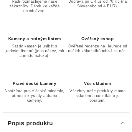
Rádi rozmazlujeme naše
Doprava po ČR už od 70 Kč (na
zákazníky. Dárek ke každé
Slovensko od 4 EUR).
objednávce.
Kameny s rodným listem
Ověřený eshop
Každý kámen je unikát s
Ověřené recenze na Heurece od
„rodným listem“ (jeho název, rok
našich zákazníků mluví za nás.
a místo nálezu).
Pravé české kameny
Vše skladem
Nabízíme pravé české minerály,
Všechny naše produkty máme
přírodní krystaly a drahé
skladem a odesíláme je
kameny.
obratem.
Popis produktu