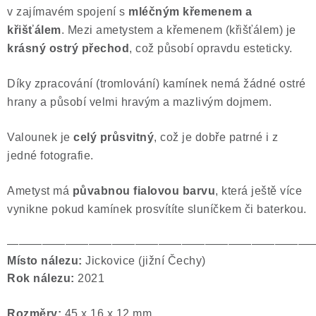
v zajímavém spojení s
mléčným křemenem a
křišťálem
. Mezi ametystem a křemenem (křišťálem) je
krásný ostrý přechod
, což působí opravdu esteticky.
Díky zpracování (tromlování) kamínek nemá žádné ostré
hrany a působí velmi hravým a mazlivým dojmem.
Valounek je
celý průsvitný
, což je dobře patrné i z
jedné fotografie.
Ametyst má
půvabnou fialovou barvu
, která ještě více
vynikne pokud kamínek prosvítíte sluníčkem či baterkou.
——————————————————————————
Místo nálezu:
Jickovice (jižní Čechy)
Rok nálezu:
2021
Rozměry:
45 x 16 x 12 mm