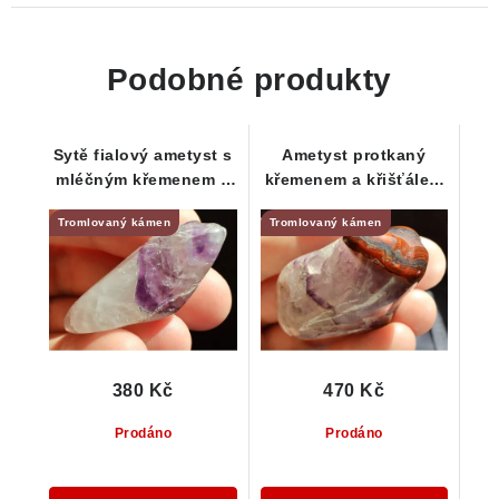
Podobné produkty
Sytě fialový ametyst s
Ametyst protkaný
mléčným křemenem a
křemenem a křišťálem
decentním křišťálem
/ krásná kresba
Tromlovaný kámen
Tromlovaný kámen
jaspisu
380 Kč
470 Kč
Prodáno
Prodáno