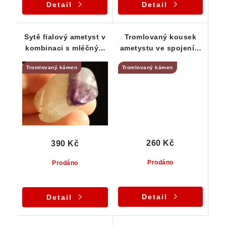
Detail
Detail
Sytě fialový ametyst v
Tromlovaný kousek
kombinaci s mléčným
ametystu ve spojení s
křemenem
mléčným křemenem
Tromlovaný kámen
Tromlovaný kámen
260 Kč
390 Kč
Prodáno
Prodáno
Detail
Detail