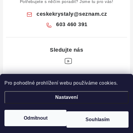
Potřebujete s něčím poradit? Jsme tu pro vás!
ceskekrystaly
@
seznam.cz
603 460 391
Z
Pro pohodlné prohlížení webu používáme cookies.
á
Informace pro vás
p
Nastavení
a
Obchodní podmínky
Drahé Kameny Online
t
Podmínky ochrany osobních údajů
í
Odmítnout
Souhlasím
Copyright 2026
České krystaly
. Všechna práva vyhrazena.
Poučení o právu na odstoupení od smlouvy
Vytvořil Shoptet