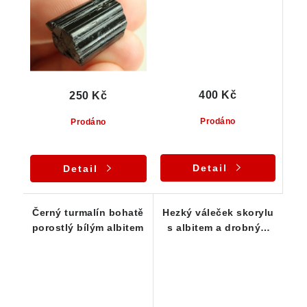
400 Kč
250 Kč
Prodáno
Prodáno
Detail
Detail
Černý turmalín bohatě
Hezký váleček skorylu
porostlý bílým albitem
s albitem a drobným
muskovitem