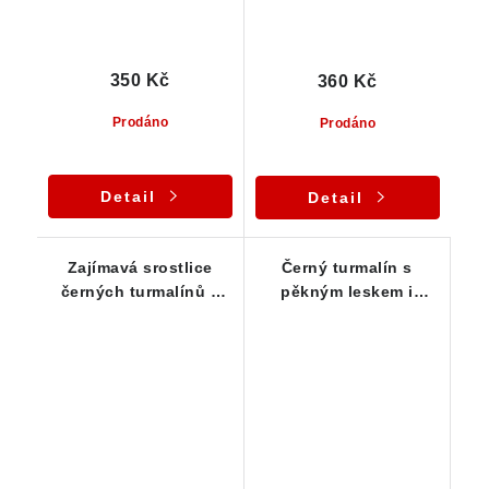
350 Kč
360 Kč
Prodáno
Prodáno
Detail
Detail
Zajímavá srostlice
Černý turmalín s
černých turmalínů s
pěkným leskem i
dokonalým ukončením
rýhováním - Pikárec /
Vysočina