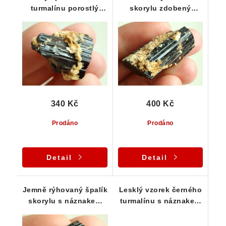
turmalínu porostlý
skorylu zdobený
albitem
albitem a drobným
muskovitem
340 Kč
400 Kč
Prodáno
Prodáno
Detail
Detail
Jemně rýhovaný špalík
Lesklý vzorek černého
skorylu s náznakem
turmalínu s náznakem
ukončení
ukončení - 19 g