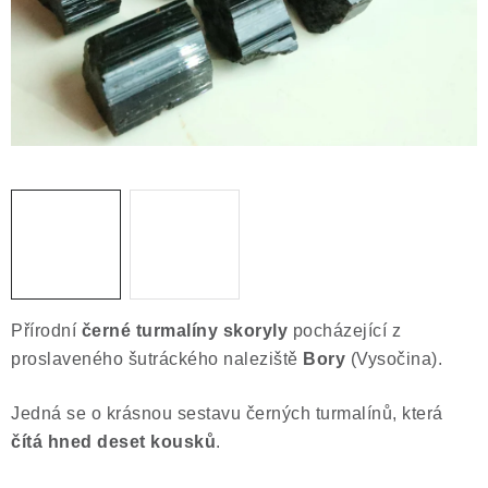
Obchodní podmínky
Podmínky ochrany osobních údajů
Poučení o právu na odstoupení od smlouvy
Puncovní značky
Výkup minerálů a drahých kamenů
Kontakt
Přírodní
černé turmalíny skoryly
pocházející z
proslaveného šutráckého naleziště
Bory
(Vysočina).
Jedná se o krásnou sestavu černých turmalínů, která
čítá hned deset kousků
.